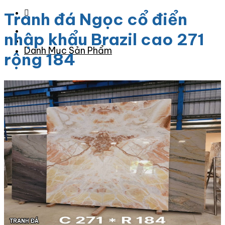
Tranh đá Ngọc cổ điển
nhập khẩu Brazil cao 271
Danh Mục Sản Phẩm
rộng 184
Đá Granite
Đá Granite Màu Vàng
Đá Granite Màu Xám
Đá Granite Màu Đen
Đá Granite Màu Xanh
Đá Granite Màu Nâu
Đá Granite Màu Đỏ
Đá Travertine