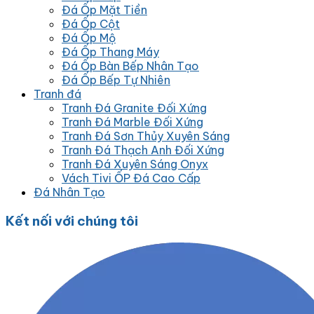
Đá Ốp Mặt Tiền
Đá Ốp Cột
Đá Ốp Mộ
Đá Ốp Thang Máy
Đá Ốp Bàn Bếp Nhân Tạo
Đá Ốp Bếp Tự Nhiên
Tranh đá
Tranh Đá Granite Đối Xứng
Tranh Đá Marble Đối Xứng
Tranh Đá Sơn Thủy Xuyên Sáng
Tranh Đá Thạch Anh Đối Xứng
Tranh Đá Xuyên Sáng Onyx
Vách Tivi ỐP Đá Cao Cấp
Đá Nhân Tạo
Kết nối với chúng tôi