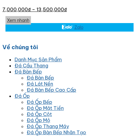
7,000,000
₫
–
13,500,000
₫
Xem nhanh
Zalo
Về chúng tôi
Danh Mục Sản Phẩm
Đá Cầu Thang
Đá Bàn Bếp
Đá Bàn Bếp
Đá Lát Nền
Đá Bàn Bếp Cao Cấp
Đá Ốp
Đá Ốp Bếp
Đá Ốp Mặt Tiền
Đá Ốp Cột
Đá Ốp Mộ
Đá Ốp Thang Máy
Đá Ốp Bàn Bếp Nhân Tạo