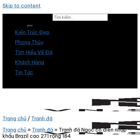
Skip to content
Tìm kiếm:
Kiến Trúc Đẹp
Phong Thủy
Tìm Hiểu Về Đá
Khách Hàng
Tin Tức
Trang chủ
/
Tranh đá
Trang chủ
»
Tranh đá
»
Tranh đá Ngọc cổ điển nhập
khẩu Brazil cao 271 rộng 184