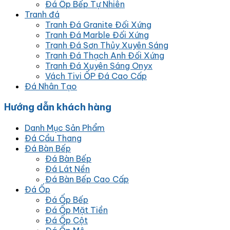
Đá Ốp Bếp Tự Nhiên
Tranh đá
Tranh Đá Granite Đối Xứng
Tranh Đá Marble Đối Xứng
Tranh Đá Sơn Thủy Xuyên Sáng
Tranh Đá Thạch Anh Đối Xứng
Tranh Đá Xuyên Sáng Onyx
Vách Tivi ỐP Đá Cao Cấp
Đá Nhân Tạo
Hướng dẫn khách hàng
Danh Mục Sản Phẩm
Đá Cầu Thang
Đá Bàn Bếp
Đá Bàn Bếp
Đá Lát Nền
Đá Bàn Bếp Cao Cấp
Đá Ốp
Đá Ốp Bếp
Đá Ốp Mặt Tiền
Đá Ốp Cột