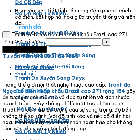
Đá Ốp Bếp
Hoa văn, họa tiết tinh tế mang đậm phong cách
Đá Ốp Bếp Tự Nhiên
cổ điển, kết hợp hài hòa giữa truyền thống và hiện
đại.
Tranh đá
Tranh Đá Marble Đối Xứng
Tranh đá Ngọc cổ điển nhập khẩu Brazil cao 271
rộng 184 số lượng
Tranh Đá Thạch Anh Đối Xứng
Thêm vào giỏ hàng
Tranh Đá Sơn Thủy Xuyên Sáng
Tư vấn miến phí:0931 541 666
Tranh Đá Granite Đối Xứng
Mô tả sản phẩm
Đánh giá
Tranh Đá Xuyên Sáng Onyx
Trong thế giới nội thất nghệ thuật cao cấp,
Tranh đá
Đá Nội Thất
Ngọc cổ điển nhập khẩu Brazil cao 271 rộng 184
gây
ấn tượng mạnh mẽ nhờ vẻ đẹp tự nhiên và kích thước
Chậu Lavabo Đá
hoành tráng. Đây không chỉ là một tác phẩm nghệ
Mặt Bàn Lavabo Đá
thuật mà còn là biểu tượng của sự sang trọng, độ bền
không thể so sánh. Với độ tinh xảo và nét cổ điển hài
Đá Bàn Bếp Cao Cấp
hòa, tranh đá này tạo điểm nhấn hoàn hảo cho không
gian sống hay công trình đẳng cấp.
Đá Ốp Bếp Tự Nhiên