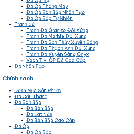
Đá Ốp Mộ
Đá Ốp Thang Máy
Đá Ốp Bàn Bếp Nhân Tạo
Đá Ốp Bếp Tự Nhiên
Tranh đá
Tranh Đá Granite Đối Xứng
Tranh Đá Marble Đối Xứng
Tranh Đá Sơn Thủy Xuyên Sáng
Tranh Đá Thạch Anh Đối Xứng
Tranh Đá Xuyên Sáng Onyx
Vách Tivi ỐP Đá Cao Cấp
Đá Nhân Tạo
Chính sách
Danh Mục Sản Phẩm
Đá Cầu Thang
Đá Bàn Bếp
Đá Bàn Bếp
Đá Lát Nền
Đá Bàn Bếp Cao Cấp
Đá Ốp
Đá Ốp Bếp