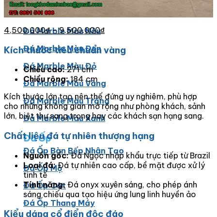
Đá Marble
Đá Marble Màu Kem
4,500,000
₫
–
9,500,000
₫
Đá Marble Màu Nâu
Đá Marble Màu Đen
Kích thước tiêu chuẩn vàng
Đá Marble Màu Đỏ
Chiều cao:
271 cm
Chiều rộng:
184 cm
Đá Marble Màu Vàng
Kích thước lớn tạo nên thế đứng uy nghiêm, phù hợp
Đá Marble Màu Trắng
cho những không gian mở rộng như phòng khách, sảnh
lớn, biệt thự sang trọng hay các khách sạn hạng sang.
Đá Marble Màu Xanh
Chất liệu đá tự nhiên thượng hạng
Đá Ốp
Đá Ốp Bàn Bếp Nhân Tạo​
Nguồn gốc:
Đá Ngọc nhập khẩu trực tiếp từ Brazil
Loại đá:
Đá tự nhiên cao cấp, bề mặt được xử lý
Đá Ốp Mộ
tinh tế
Tính năng:
Đá onyx xuyên sáng, cho phép ánh
Đá Ốp Cột
sáng chiếu qua tạo hiệu ứng lung linh huyền ảo
Đá Ốp Thang Máy
Kiểu dáng cổ điển độc đáo