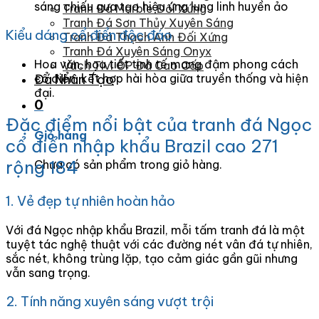
sáng chiếu qua tạo hiệu ứng lung linh huyền ảo
Tranh Đá Marble Đối Xứng
Tranh Đá Sơn Thủy Xuyên Sáng
Kiểu dáng cổ điển độc đáo
Tranh Đá Thạch Anh Đối Xứng
Tranh Đá Xuyên Sáng Onyx
Hoa văn, họa tiết tinh tế mang đậm phong cách
Vách Tivi ỐP Đá Cao Cấp
cổ điển, kết hợp hài hòa giữa truyền thống và hiện
Đá Nhân Tạo
đại.
0
Đặc điểm nổi bật của tranh đá Ngọc
Giỏ hàng
cổ điển nhập khẩu Brazil cao 271
rộng 184
Chưa có sản phẩm trong giỏ hàng.
1. Vẻ đẹp tự nhiên hoàn hảo
Với đá Ngọc nhập khẩu Brazil, mỗi tấm tranh đá là một
tuyệt tác nghệ thuật với các đường nét vân đá tự nhiên,
sắc nét, không trùng lặp, tạo cảm giác gần gũi nhưng
vẫn sang trọng.
2. Tính năng xuyên sáng vượt trội