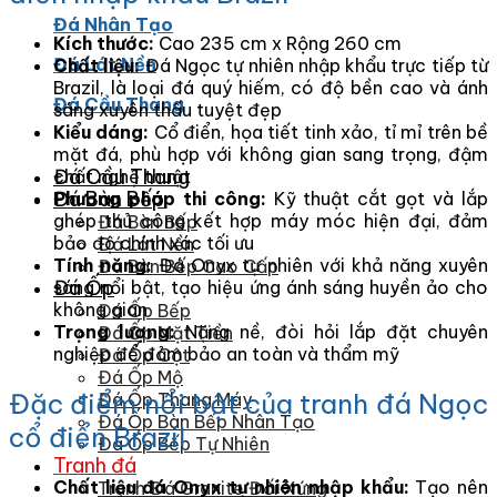
Đá Nhân Tạo
Kích thước:
Cao 235 cm x Rộng 260 cm
Đá Lát Nền
Chất liệu:
Đá Ngọc tự nhiên nhập khẩu trực tiếp từ
Brazil, là loại đá quý hiếm, có độ bền cao và ánh
Đá Cầu Thang
sáng xuyên thấu tuyệt đẹp
Kiểu dáng:
Cổ điển, họa tiết tinh xảo, tỉ mỉ trên bề
mặt đá, phù hợp với không gian sang trọng, đậm
Đá Cầu Thang
chất nghệ thuật
Đá Bàn Bếp
Phương pháp thi công:
Kỹ thuật cắt gọt và lắp
ghép thủ công kết hợp máy móc hiện đại, đảm
Đá Bàn Bếp
bảo độ chính xác tối ưu
Đá Lát Nền
Tính năng:
Đá Onyx tự nhiên với khả năng xuyên
Đá Bàn Bếp Cao Cấp
Đá Ốp
sáng nổi bật, tạo hiệu ứng ánh sáng huyền ảo cho
không gian
Đá Ốp Bếp
Trọng lượng:
Nặng nề, đòi hỏi lắp đặt chuyên
Đá Ốp Mặt Tiền
nghiệp để đảm bảo an toàn và thẩm mỹ
Đá Ốp Cột
Đá Ốp Mộ
Đặc điểm nổi bật của tranh đá Ngọc
Đá Ốp Thang Máy
Đá Ốp Bàn Bếp Nhân Tạo
cổ điển Brazil
Đá Ốp Bếp Tự Nhiên
Tranh đá
Chất liệu đá Onyx tự nhiên nhập khẩu:
Tạo nên
Tranh Đá Granite Đối Xứng