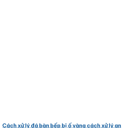
Cách xử lý đá bàn bếp bị ố vàng cách xử lý an