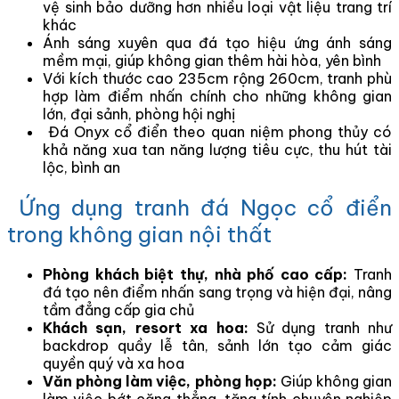
vệ sinh bảo dưỡng hơn nhiều loại vật liệu trang trí
khác
Ánh sáng xuyên qua đá tạo hiệu ứng ánh sáng
mềm mại, giúp không gian thêm hài hòa, yên bình
Với kích thước cao 235cm rộng 260cm, tranh phù
hợp làm điểm nhấn chính cho những không gian
lớn, đại sảnh, phòng hội nghị
Đá Onyx cổ điển theo quan niệm phong thủy có
khả năng xua tan năng lượng tiêu cực, thu hút tài
lộc, bình an
Ứng dụng tranh đá Ngọc cổ điển
trong không gian nội thất
Phòng khách biệt thự, nhà phố cao cấp:
Tranh
đá tạo nên điểm nhấn sang trọng và hiện đại, nâng
tầm đẳng cấp gia chủ
Khách sạn, resort xa hoa:
Sử dụng tranh như
backdrop quầy lễ tân, sảnh lớn tạo cảm giác
quyền quý và xa hoa
Văn phòng làm việc, phòng họp:
Giúp không gian
làm việc bớt căng thẳng, tăng tính chuyên nghiệp