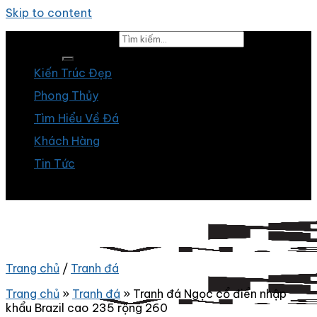
Skip to content
Tìm kiếm:
Kiến Trúc Đẹp
Phong Thủy
Tìm Hiểu Về Đá
Khách Hàng
Tin Tức
Trang chủ
/
Tranh đá
Trang chủ
»
Tranh đá
»
Tranh đá Ngọc cổ điển nhập
khẩu Brazil cao 235 rộng 260