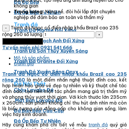
sáng nổi bật, tạo hiệu ứng ánh sáng huyền ảo cho
Đá Ốp Bếp
không gian
Trọng lượng:
Nặng nề, đòi hỏi lắp đặt chuyên
Đá Ốp Bếp Tự Nhiên
nghiệp để đảm bảo an toàn và thẩm mỹ
Tranh đá
Tranh đá Ngọc cổ điển nhập khẩu Brazil cao 235
Tranh Đá Marble Đối Xứng
rộng 260 số lượng
Tranh Đá Thạch Anh Đối Xứng
Thêm vào giỏ hàng
Tư vấn miến phí:0931 541 666
Tranh Đá Sơn Thủy Xuyên Sáng
Mô tả sản phẩm
Tranh Đá Granite Đối Xứng
Đánh giá
Tranh Đá Xuyên Sáng Onyx
Tranh đá Ngọc cổ điển nhập khẩu Brazil cao 235
rộng 260
là một điểm nhấn nghệ thuật đỉnh cao, kết
Đá Nội Thất
hợp hoàn hảo giữa vẻ đẹp tự nhiên và kỹ thuật chế tác
Chậu Lavabo Đá
đỉnh cao, tạo nên một tác phẩm mang giá trị thẩm mỹ
và phong thủy vượt thời gian. Với kích thước lớn 235cm
Mặt Bàn Lavabo Đá
x 260cm, sản phẩm không chỉ thu hút ánh nhìn mà còn
là biểu tượng của đẳng cấp cho không gian sống, làm
Đá Bàn Bếp Cao Cấp
việc hay kinh doanh.
Đá Ốp Bếp Tự Nhiên
Hãy cùng khám phá chi tiết về mẫu
tranh đá
quý giá