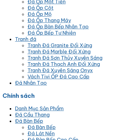
Đá Ốp Mặt Tiền
Đá Ốp Cột
Đá Ốp Mộ
Đá Ốp Thang Máy
Đá Ốp Bàn Bếp Nhân Tạo
Đá Ốp Bếp Tự Nhiên
Tranh đá
Tranh Đá Granite Đối Xứng
Tranh Đá Marble Đối Xứng
Tranh Đá Sơn Thủy Xuyên Sáng
Tranh Đá Thạch Anh Đối Xứng
Tranh Đá Xuyên Sáng Onyx
Vách Tivi ỐP Đá Cao Cấp
Đá Nhân Tạo
Chính sách
Danh Mục Sản Phẩm
Đá Cầu Thang
Đá Bàn Bếp
Đá Bàn Bếp
Đá Lát Nền
Đá Bàn Bếp Cao Cấp