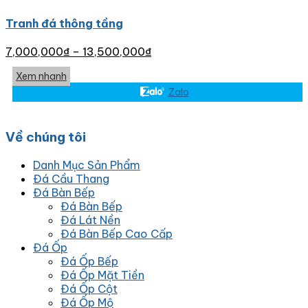
Tranh đá thông tầng
7,000,000
₫
–
13,500,000
₫
Xem nhanh
Zalo
Về chúng tôi
Danh Mục Sản Phẩm
Đá Cầu Thang
Đá Bàn Bếp
Đá Bàn Bếp
Đá Lát Nền
Đá Bàn Bếp Cao Cấp
Đá Ốp
Đá Ốp Bếp
Đá Ốp Mặt Tiền
Đá Ốp Cột
Đá Ốp Mộ