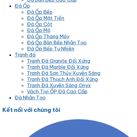
Đá Ốp
Đá Ốp Bếp
Đá Ốp Mặt Tiền
Đá Ốp Cột
Đá Ốp Mộ
Đá Ốp Thang Máy
Đá Ốp Bàn Bếp Nhân Tạo
Đá Ốp Bếp Tự Nhiên
Tranh đá
Tranh Đá Granite Đối Xứng
Tranh Đá Marble Đối Xứng
Tranh Đá Sơn Thủy Xuyên Sáng
Tranh Đá Thạch Anh Đối Xứng
Tranh Đá Xuyên Sáng Onyx
Vách Tivi ỐP Đá Cao Cấp
Đá Nhân Tạo
Kết nối với chúng tôi