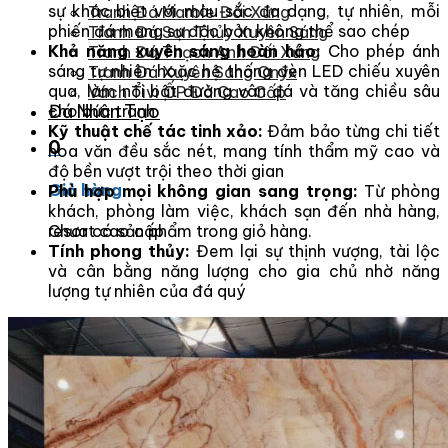
sự khác biệt với màu sắc đa dạng, tự nhiên, mỗi
Tranh Đá Marble Đối Xứng
phiến đá mang sự độc bản không thể sao chép
Tranh Đá Sơn Thủy Xuyên Sáng
Khả năng xuyên sáng hoàn hảo:
Cho phép ánh
Tranh Đá Thạch Anh Đối Xứng
sáng tự nhiên hoặc hệ thống đèn LED chiếu xuyên
Tranh Đá Xuyên Sáng Onyx
qua, làm nổi bật đường vân đá và tăng chiều sâu
Vách Tivi ỐP Đá Cao Cấp
Đá Nhân Tạo
cho bức tranh
Kỹ thuật chế tác tinh xảo:
Đảm bảo từng chi tiết
0
hoa văn đều sắc nét, mang tính thẩm mỹ cao và
độ bền vượt trội theo thời gian
Giỏ hàng
Phù hợp mọi không gian sang trọng:
Từ phòng
khách, phòng làm việc, khách sạn đến nhà hàng,
Chưa có sản phẩm trong giỏ hàng.
resort cao cấp
Tính phong thủy:
Đem lại sự thịnh vượng, tài lộc
và cân bằng năng lượng cho gia chủ nhờ năng
lượng tự nhiên của đá quý