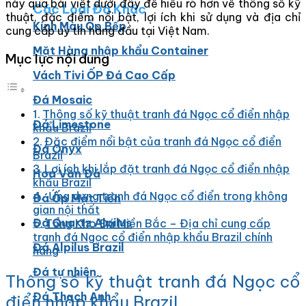
này qua bài viết dưới đây để hiểu rõ hơn về thông số kỹ
Các Loại Đá Khác
thuật, đặc điểm nổi bật, lợi ích khi sử dụng và địa chỉ
Kính Màu Ốp Bếp
cung cấp uy tín hàng đầu tại Việt Nam.
Mặt Hàng nhập khẩu Container
Mục lục nội dung
Vách Tivi ỐP Đá Cao Cấp
Đá Mosaic
Thông số kỹ thuật tranh đá Ngọc cổ điển nhập
Đá Limestone
khẩu Brazil
Đặc điểm nổi bật của tranh đá Ngọc cổ điển
Đá Onyx
Brazil
Lợi ích khi lắp đặt tranh đá Ngọc cổ điển nhập
Hoa Văn Đá
khẩu Brazil
Ứng dụng tranh đá Ngọc cổ điển trong không
Đá Ốp Mặt Tiền
gian nội thất
Đá Quartz Alpilus
Tổng Kho Đá Miền Bắc – Địa chỉ cung cấp
tranh đá Ngọc cổ điển nhập khẩu Brazil chính
Đá Alpilus Brazil
hãng
Đá tự nhiên
Thông số kỹ thuật tranh đá Ngọc cổ
Đá Thạch Anh
điển nhập khẩu Brazil