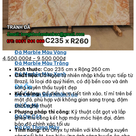
Đá Marble
Đá Marble Màu Kem
Đá Marble Màu Nâu
Đá Marble Màu Đen
Đá Marble Màu Đỏ
Đá Marble Màu Vàng
4,500,000
₫
–
9,500,000
₫
Đá Marble Màu Trắng
Kích thước:
Cao 235 cm x Rộng 260 cm
Đá Marble Màu Xanh
Chất liệu:
Đá Ngọc tự nhiên nhập khẩu trực tiếp từ
Brazil, là loại đá quý hiếm, có độ bền cao và ánh
Đá Ốp
sáng xuyên thấu tuyệt đẹp
Kiểu dáng:
Cổ điển, họa tiết tinh xảo, tỉ mỉ trên bề
Đá Ốp Bàn Bếp Nhân Tạo​
mặt đá, phù hợp với không gian sang trọng, đậm
Đá Ốp Mộ
chất nghệ thuật
Phương pháp thi công:
Kỹ thuật cắt gọt và lắp
Đá Ốp Cột
ghép thủ công kết hợp máy móc hiện đại, đảm
bảo độ chính xác tối ưu
Đá Ốp Thang Máy
Tính năng:
Đá Onyx tự nhiên với khả năng xuyên