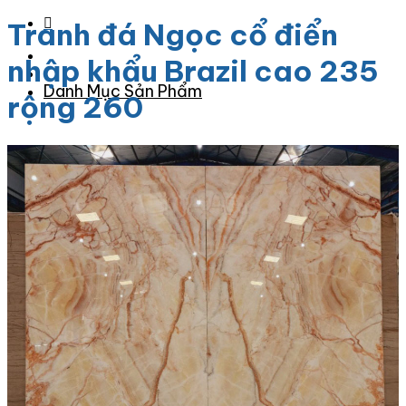
Tranh đá Ngọc cổ điển
nhập khẩu Brazil cao 235
Danh Mục Sản Phẩm
rộng 260
Đá Granite
Đá Granite Màu Vàng
Đá Granite Màu Xám
Đá Granite Màu Đen
Đá Granite Màu Xanh
Đá Granite Màu Nâu
Đá Granite Màu Đỏ
Đá Travertine