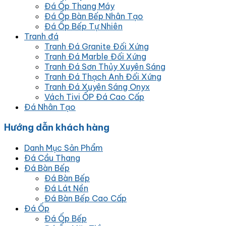
Đá Ốp Thang Máy
Đá Ốp Bàn Bếp Nhân Tạo
Đá Ốp Bếp Tự Nhiên
Tranh đá
Tranh Đá Granite Đối Xứng
Tranh Đá Marble Đối Xứng
Tranh Đá Sơn Thủy Xuyên Sáng
Tranh Đá Thạch Anh Đối Xứng
Tranh Đá Xuyên Sáng Onyx
Vách Tivi ỐP Đá Cao Cấp
Đá Nhân Tạo
Hướng dẫn khách hàng
Danh Mục Sản Phẩm
Đá Cầu Thang
Đá Bàn Bếp
Đá Bàn Bếp
Đá Lát Nền
Đá Bàn Bếp Cao Cấp
Đá Ốp
Đá Ốp Bếp