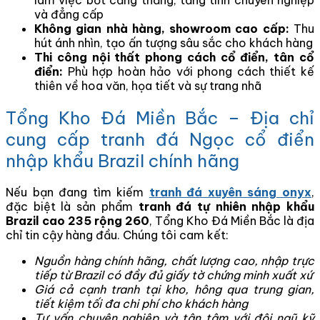
và đẳng cấp
Không gian nhà hàng, showroom cao cấp:
Thu
hút ánh nhìn, tạo ấn tượng sâu sắc cho khách hàng
Thi công nội thất phong cách cổ điển, tân cổ
điển:
Phù hợp hoàn hảo với phong cách thiết kế
thiên về hoa văn, họa tiết và sự trang nhã
Tổng Kho Đá Miền Bắc – Địa chỉ
cung cấp tranh đá Ngọc cổ điển
nhập khẩu Brazil chính hãng
Nếu bạn đang tìm kiếm
tranh đá xuyên sáng onyx
,
đặc biệt là sản phẩm
tranh đá tự nhiên nhập khẩu
Brazil cao 235 rộng 260
, Tổng Kho Đá Miền Bắc là địa
chỉ tin cậy hàng đầu. Chúng tôi cam kết:
Nguồn hàng chính hãng, chất lượng cao, nhập trực
tiếp từ Brazil có đầy đủ giấy tờ chứng minh xuất xứ
Giá cả cạnh tranh tại kho, hông qua trung gian,
tiết kiệm tối đa chi phí cho khách hàng
Tư vấn chuyên nghiệp và tận tâm với đội ngũ kỹ