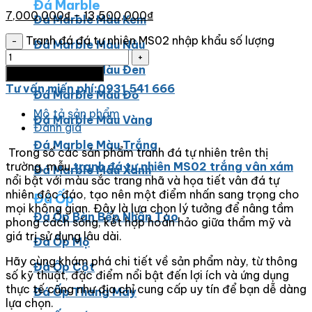
Đá Marble
7,000,000
₫
–
13,500,000
₫
Đá Marble Màu Kem
Tranh đá đá tự nhiên MS02 nhập khẩu số lượng
Đá Marble Màu Nâu
Đá Marble Màu Đen
Thêm vào giỏ hàng
Tư vấn miến phí:0931 541 666
Đá Marble Màu Đỏ
Mô tả sản phẩm
Đá Marble Màu Vàng
Đánh giá
Đá Marble Màu Trắng
Trong số các sản phẩm tranh đá tự nhiên trên thị
trường, mẫu
tranh đá tự nhiên MS02 trắng vân xám
Đá Marble Màu Xanh
nổi bật với màu sắc trang nhã và họa tiết vân đá tự
nhiên độc đáo, tạo nên một điểm nhấn sang trọng cho
Đá Ốp
mọi không gian. Đây là lựa chọn lý tưởng để nâng tầm
Đá Ốp Bàn Bếp Nhân Tạo​
phong cách sống, kết hợp hoàn hảo giữa thẩm mỹ và
giá trị sử dụng lâu dài.
Đá Ốp Mộ
Hãy cùng khám phá chi tiết về sản phẩm này, từ thông
Đá Ốp Cột
số kỹ thuật, đặc điểm nổi bật đến lợi ích và ứng dụng
thực tế cũng như địa chỉ cung cấp uy tín để bạn dễ dàng
Đá Ốp Thang Máy
lựa chọn.