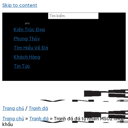
Skip to content
Tìm kiếm:
Kiến Trúc Đẹp
Phong Thủy
Tìm Hiểu Về Đá
Khách Hàng
Tin Tức
Trang chủ
/
Tranh đá
Trang chủ
»
Tranh đá
»
Tranh đá đá tự nhiên MS02 nhập
khẩu