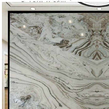
Tranh Đá Marble Đối Xứng
Tranh Đá Sơn Thủy Xuyên Sáng
Tranh Đá Thạch Anh Đối Xứng
Tranh Đá Xuyên Sáng Onyx
Vách Tivi ỐP Đá Cao Cấp
Đá Nhân Tạo
0
Giỏ hàng
Chưa có sản phẩm trong giỏ hàng.