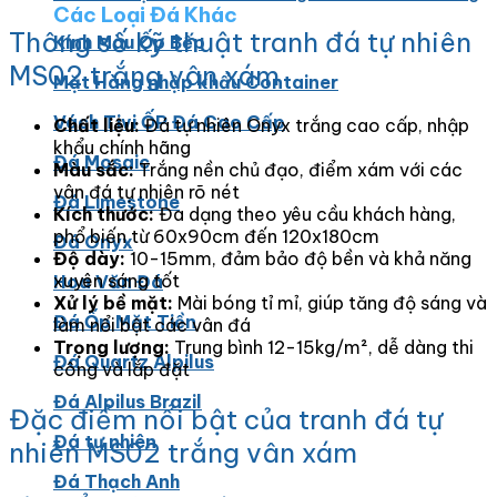
Các Loại Đá Khác
Thông số kỹ thuật tranh đá tự nhiên
Kính Màu Ốp Bếp
MS02 trắng vân xám
Mặt Hàng nhập khẩu Container
Vách Tivi ỐP Đá Cao Cấp
Chất liệu:
Đá tự nhiên Onyx trắng cao cấp, nhập
khẩu chính hãng
Đá Mosaic
Màu sắc:
Trắng nền chủ đạo, điểm xám với các
vân đá tự nhiên rõ nét
Đá Limestone
Kích thước:
Đa dạng theo yêu cầu khách hàng,
phổ biến từ 60x90cm đến 120x180cm
Đá Onyx
Độ dày:
10-15mm, đảm bảo độ bền và khả năng
xuyên sáng tốt
Hoa Văn Đá
Xử lý bề mặt:
Mài bóng tỉ mỉ, giúp tăng độ sáng và
Đá Ốp Mặt Tiền
làm nổi bật các vân đá
Trọng lượng:
Trung bình 12-15kg/m², dễ dàng thi
Đá Quartz Alpilus
công và lắp đặt
Đá Alpilus Brazil
Đặc điểm nổi bật của tranh đá tự
Đá tự nhiên
nhiên MS02 trắng vân xám
Đá Thạch Anh