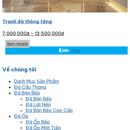
Tranh đá thông tầng
7,000,000
₫
–
13,500,000
₫
Xem nhanh
Zalo
Về chúng tôi
Danh Mục Sản Phẩm
Đá Cầu Thang
Đá Bàn Bếp
Đá Bàn Bếp
Đá Lát Nền
Đá Bàn Bếp Cao Cấp
Đá Ốp
Đá Ốp Bếp
Đá Ốp Mặt Tiền