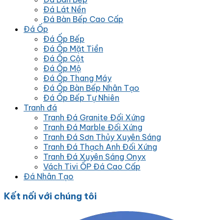
Đá Lát Nền
Đá Bàn Bếp Cao Cấp
Đá Ốp
Đá Ốp Bếp
Đá Ốp Mặt Tiền
Đá Ốp Cột
Đá Ốp Mộ
Đá Ốp Thang Máy
Đá Ốp Bàn Bếp Nhân Tạo
Đá Ốp Bếp Tự Nhiên
Tranh đá
Tranh Đá Granite Đối Xứng
Tranh Đá Marble Đối Xứng
Tranh Đá Sơn Thủy Xuyên Sáng
Tranh Đá Thạch Anh Đối Xứng
Tranh Đá Xuyên Sáng Onyx
Vách Tivi ỐP Đá Cao Cấp
Đá Nhân Tạo
Kết nối với chúng tôi