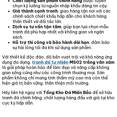
Chất lượng sản phẩm chính hãng
được tuyển
chọn kỹ lưỡng từ nguồn nhập khẩu đáng tin cậy.
Giá thành cạnh tranh
, giao hàng tận nơi với các
chính sách chiết khấu hấp dẫn cho khách hàng
thân thiết và đối tác lớn.
Dịch vụ tư vấn tận tâm
, giúp bạn lựa chọn mẫu
tranh đá phù hợp nhất với không gian và ngân
sách.
Hỗ trợ thi công và bảo hành dài hạn
, đảm bảo
sự hài lòng tối đa khi sử dụng sản phẩm.
Với thiết kế độc đáo, độ bền vượt trội và khả năng ứng
dụng đa dạng,
tranh đá tự nhiên
MS02 trắng vân xám
là giải pháp hoàn hảo để làm đẹp và nâng cấp không
gian sống cũng như các công trình thương mại. Sản
phẩm không chỉ mang tính thẩm mỹ cao mà còn thể
hiện giá trị bền vững, thân thiện môi trường.
Hãy liên hệ ngay với
Tổng Kho Đá Miền Bắc
để sở hữu
tranh đá chính hãng, chất lượng hàng đầu với giá tại kho
cực kỳ hấp dẫn.