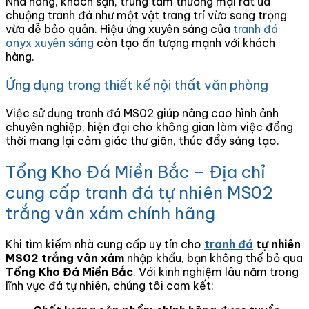
Nhà hàng, khách sạn, trung tâm thương mại rất ưa
chuộng tranh đá như một vật trang trí vừa sang trọng
vừa dễ bảo quản. Hiệu ứng xuyên sáng của
tranh đá
onyx xuyên sáng
còn tạo ấn tượng mạnh với khách
hàng.
Ứng dụng trong thiết kế nội thất văn phòng
Việc sử dụng tranh đá MS02 giúp nâng cao hình ảnh
chuyên nghiệp, hiện đại cho không gian làm việc đồng
thời mang lại cảm giác thư giãn, thúc đẩy sáng tạo.
Tổng Kho Đá Miền Bắc – Địa chỉ
cung cấp tranh đá tự nhiên MS02
trắng vân xám chính hãng
Khi tìm kiếm nhà cung cấp uy tín cho
tranh đá
tự nhiên
MS02 trắng vân xám
nhập khẩu, bạn không thể bỏ qua
Tổng Kho Đá Miền Bắc
. Với kinh nghiệm lâu năm trong
lĩnh vực đá tự nhiên, chúng tôi cam kết: