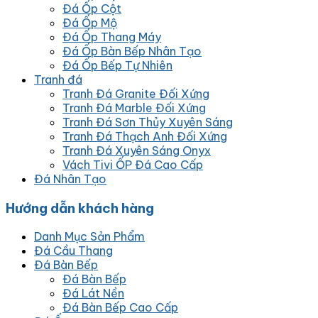
Đá Ốp Cột
Đá Ốp Mộ
Đá Ốp Thang Máy
Đá Ốp Bàn Bếp Nhân Tạo
Đá Ốp Bếp Tự Nhiên
Tranh đá
Tranh Đá Granite Đối Xứng
Tranh Đá Marble Đối Xứng
Tranh Đá Sơn Thủy Xuyên Sáng
Tranh Đá Thạch Anh Đối Xứng
Tranh Đá Xuyên Sáng Onyx
Vách Tivi ỐP Đá Cao Cấp
Đá Nhân Tạo
Hướng dẫn khách hàng
Danh Mục Sản Phẩm
Đá Cầu Thang
Đá Bàn Bếp
Đá Bàn Bếp
Đá Lát Nền
Đá Bàn Bếp Cao Cấp