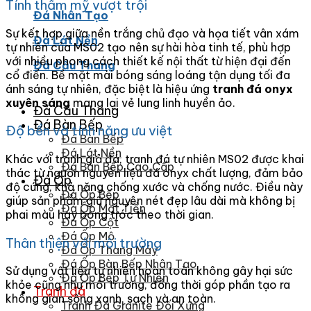
Tính thẩm mỹ vượt trội
Đá Nhân Tạo
Sự kết hợp giữa nền trắng chủ đạo và họa tiết vân xám
Đá Lát Nền
tự nhiên của MS02 tạo nên sự hài hòa tinh tế, phù hợp
với nhiều phong cách thiết kế nội thất từ hiện đại đến
Đá Cầu Thang
cổ điển. Bề mặt mài bóng sáng loáng tận dụng tối đa
ánh sáng tự nhiên, đặc biệt là hiệu ứng
tranh đá onyx
xuyên sáng
mang lại vẻ lung linh huyền ảo.
Đá Cầu Thang
Đá Bàn Bếp
Độ bền và tính năng ưu việt
Đá Bàn Bếp
Đá Lát Nền
Khác với tranh giả đá, tranh đá tự nhiên MS02 được khai
Đá Bàn Bếp Cao Cấp
thác từ nguồn nguyên liệu đá onyx chất lượng, đảm bảo
Đá Ốp
độ cứng, khả năng chống xước và chống nước. Điều này
Đá Ốp Bếp
giúp sản phẩm giữ nguyên nét đẹp lâu dài mà không bị
Đá Ốp Mặt Tiền
phai màu hay bong tróc theo thời gian.
Đá Ốp Cột
Đá Ốp Mộ
Thân thiện với môi trường
Đá Ốp Thang Máy
Đá Ốp Bàn Bếp Nhân Tạo
Sử dụng vật liệu tự nhiên hoàn toàn không gây hại sức
Đá Ốp Bếp Tự Nhiên
khỏe cũng như môi trường, đồng thời góp phần tạo ra
Tranh đá
không gian sống xanh, sạch và an toàn.
Tranh Đá Granite Đối Xứng