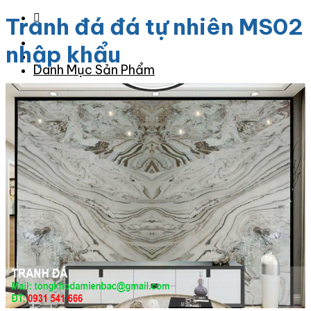
Tranh đá đá tự nhiên MS02
nhập khẩu
Danh Mục Sản Phẩm
Đá Granite
Đá Granite Màu Vàng
Đá Granite Màu Xám
Đá Granite Màu Đen
Đá Granite Màu Xanh
Đá Granite Màu Nâu
Đá Granite Màu Đỏ
Đá Travertine