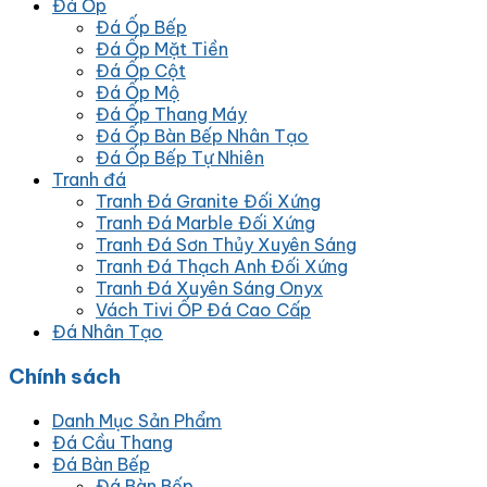
Đá Ốp
Đá Ốp Bếp
Đá Ốp Mặt Tiền
Đá Ốp Cột
Đá Ốp Mộ
Đá Ốp Thang Máy
Đá Ốp Bàn Bếp Nhân Tạo
Đá Ốp Bếp Tự Nhiên
Tranh đá
Tranh Đá Granite Đối Xứng
Tranh Đá Marble Đối Xứng
Tranh Đá Sơn Thủy Xuyên Sáng
Tranh Đá Thạch Anh Đối Xứng
Tranh Đá Xuyên Sáng Onyx
Vách Tivi ỐP Đá Cao Cấp
Đá Nhân Tạo
Chính sách
Danh Mục Sản Phẩm
Đá Cầu Thang
Đá Bàn Bếp
Đá Bàn Bếp