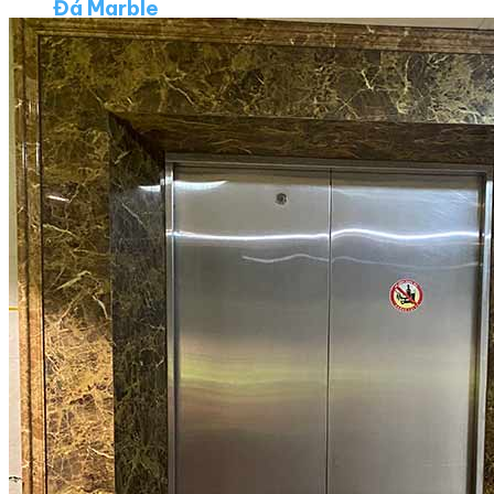
Đá Marble
Đá Marble Màu Kem
Đá Marble Màu Nâu
Đá Marble Màu Đen
Đá Marble Màu Đỏ
Đá Marble Màu Vàng
Đá Marble Màu Trắng
Đá Marble Màu Xanh
Đá Ốp
Đá Ốp Bàn Bếp Nhân Tạo​
Đá Ốp Mộ
Đá Ốp Cột
Đá Ốp Thang Máy