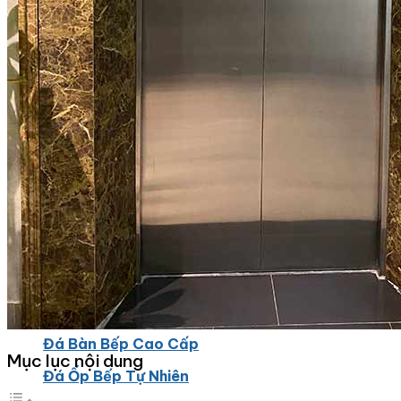
Đá Ốp Bếp
Đá Ốp Bếp Tự Nhiên
Tranh đá
Tranh Đá Marble Đối Xứng
Tranh Đá Thạch Anh Đối Xứng
Tranh Đá Sơn Thủy Xuyên Sáng
Tranh Đá Granite Đối Xứng
Tranh Đá Xuyên Sáng Onyx
Đá Nội Thất
Chậu Lavabo Đá
Mặt Bàn Lavabo Đá
Đá Bàn Bếp Cao Cấp
Mục lục nội dung
Đá Ốp Bếp Tự Nhiên