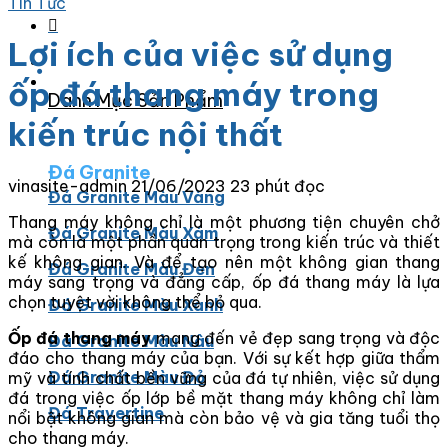
Tin Tức
Lợi ích của việc sử dụng
ốp đá thang máy trong
Danh Mục Sản Phẩm
kiến trúc nội thất
Đá Granite
vinasite-admin
21/06/2023
23 phút đọc
Đá Granite Màu Vàng
Thang máy không chỉ là một phương tiện chuyên chở
Đá Granite Màu Xám
mà còn là một phần quan trọng trong kiến trúc và thiết
kế không gian. Và để tạo nên một không gian thang
Đá Granite Màu Đen
máy sang trọng và đẳng cấp, ốp đá thang máy là lựa
chọn tuyệt vời không thể bỏ qua.
Đá Granite Màu Xanh
Ốp đá thang máy
mang
đến vẻ đẹp sang trọng và độc
Đá Granite Màu Nâu
đáo cho thang máy của bạn. Với sự kết hợp giữa thẩm
Đá Granite Màu Đỏ
mỹ và tính chất bền vững của đá tự nhiên, việc sử dụng
đá trong việc ốp lớp bề mặt thang máy không chỉ làm
Đá Travertine
nổi bật không gian mà còn bảo vệ và gia tăng tuổi thọ
cho thang máy.