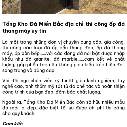
Tổng Kho Đá Miền Bắc địa chỉ thi công ốp đá
thang máy uy tín
Là một trong những đơn vị chuyên cung cấp, gia công,
thi công các loại đá ốp cầu thang đẹp, ốp đá thang
máy, ốp bàn bếp,…..với các dòng đá nổi bật được nhập
khẩu như đá granite, đá marble,…..cam kết về chất
lượng, góp phần tạo nên không gian kiến trúc hiện đại,
sang trọng và đẳng cấp.
Với đội ngũ nhân viên kỹ thuật giàu kinh nghiệm, tay
nghề cao, tính thẩm mỹ tốt từ đó chế tác và hoàn thiện
công trình của bạn đẹp, đảm bảo chất lượng.
Ngoài ra, Tổng Kho Đá Miền Bắc còn sở hữu nhiều mẫu
đá mới lạ, đẹp…đặc biệt tối ưu được chi phí thi công
cho quý khách.
Cam kết: