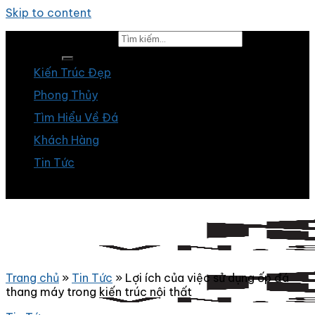
Skip to content
Tìm kiếm:
Kiến Trúc Đẹp
Phong Thủy
Tìm Hiểu Về Đá
Khách Hàng
Tin Tức
Trang chủ
»
Tin Tức
»
Lợi ích của việc sử dụng ốp đá
thang máy trong kiến trúc nội thất