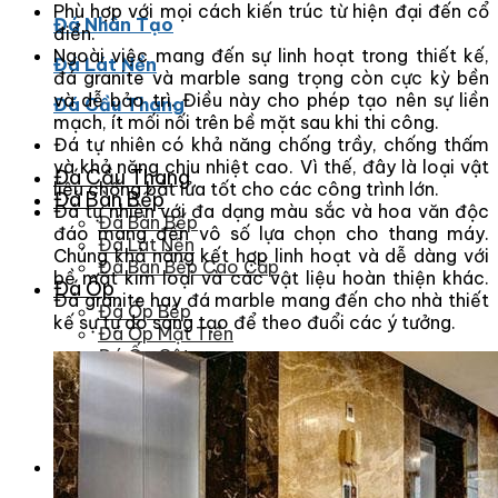
Phù hợp với mọi cách kiến trúc từ hiện đại đến cổ
Đá Nhân Tạo
điển.
Ngoài việc mang đến sự linh hoạt trong thiết kế,
Đá Lát Nền
đá granite và marble sang trọng còn cực kỳ bền
và dễ bảo trì. Điều này cho phép tạo nên sự liền
Đá Cầu Thang
mạch, ít mối nối trên bề mặt sau khi thi công.
Đá tự nhiên có khả năng chống trầy, chống thấm
và khả năng chịu nhiệt cao. Vì thế, đây là loại vật
Đá Cầu Thang
liệu chống bắt lửa tốt cho các công trình lớn.
Đá Bàn Bếp
Đá tự nhiên với đa dạng màu sắc và hoa văn độc
Đá Bàn Bếp
đáo mang đến vô số lựa chọn cho thang máy.
Đá Lát Nền
Chúng khả năng kết hợp linh hoạt và dễ dàng với
Đá Bàn Bếp Cao Cấp
bề mặt kim loại và các vật liệu hoàn thiện khác.
Đá Ốp
Đá granite hay đá marble mang đến cho nhà thiết
Đá Ốp Bếp
kế sự tự do sáng tạo để theo đuổi các ý tưởng.
Đá Ốp Mặt Tiền
Đá Ốp Cột
Đá Ốp Mộ
Đá Ốp Thang Máy
Đá Ốp Bàn Bếp Nhân Tạo
Đá Ốp Bếp Tự Nhiên
Tranh đá
Tranh Đá Granite Đối Xứng