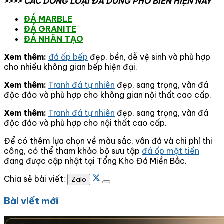
>>>> CÁC DÒNG LOẠI ĐÁ DÙNG PHỐ BIẾN HIỆN NAY
ĐÁ MARBLE
ĐÁ GRANITE
ĐÁ NHÂN TẠO
Xem thêm:
đá ốp bếp
đẹp, bền, dễ vệ sinh và phù hợp
cho nhiều không gian bếp hiện đại.
Xem thêm:
Tranh đá tự nhiên
đẹp, sang trọng, vân đá
độc đáo và phù hợp cho không gian nội thất cao cấp.
Xem thêm:
Tranh đá tự nhiên
đẹp, sang trọng, vân đá
độc đáo và phù hợp cho nội thất cao cấp.
Để có thêm lựa chọn về màu sắc, vân đá và chi phí thi
công, có thể tham khảo bộ sưu tập
đá ốp mặt tiền
đang được cập nhật tại Tổng Kho Đá Miền Bắc.
Chia sẻ bài viết:
Zalo
Bài viết mới