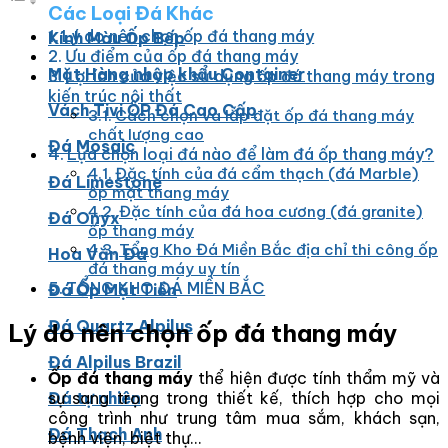
Các Loại Đá Khác
Lý do nên chọn ốp đá thang máy
Kính Màu Ốp Bếp
Ưu điểm của ốp đá thang máy
Mặt Hàng nhập khẩu Container
Lợi ích của việc sử dụng ốp đá thang máy trong
kiến trúc nội thất
Vách Tivi ỐP Đá Cao Cấp
Cách chọn và lắp đặt ốp đá thang máy
chất lượng cao
Đá Mosaic
Lựa chọn loại đá nào để làm đá ốp thang máy?
Đặc tính của đá cẩm thạch (đá Marble)
Đá Limestone
ốp mặt thang máy
Đặc tính của đá hoa cương (đá granite)
Đá Onyx
ốp thang máy
Tổng Kho Đá Miền Bắc địa chỉ thi công ốp
Hoa Văn Đá
đá thang máy uy tín
TỔNG KHO ĐÁ MIỀN BẮC
Đá Ốp Mặt Tiền
Đá Quartz Alpilus
Lý do nên chọn ốp đá thang máy
Đá Alpilus Brazil
Ốp đá thang máy
thể hiện được tính thẩm mỹ và
sự sang trọng trong thiết kế, thích hợp cho mọi
Đá tự nhiên
công trình như trung tâm mua sắm, khách sạn,
Đá Thạch Anh
bệnh viện, biệt thự…