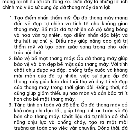
mang lại nhiều lợi ích đáng kể. Dưới đây là những lợi ích
chính mà việc sử dụng ốp đá thang máy đem lại:
Tạo điểm nhấn thẩm mỹ: Ốp đá thang máy mang
đến vẻ đẹp tự nhiên và tinh tế cho không gian
thang máy. Bề mặt đá tự nhiên có độ sáng bóng
và hoa văn tự nhiên, tạo điểm nhấn đặc biệt và
thu hút sự chú ý. Điều này giúp nâng cao giá trị
thẩm mỹ và tạo cảm giác sang trọng cho kiến
trúc nội thất.
Bảo vệ bề mặt thang máy: Ốp đá thang máy giúp
bảo vệ và làm đẹp bề mặt của thang máy. Với tính
chất chịu được va đập, chống trầy xước và kháng
mài mòn của đá tự nhiên, việc sử dụng ốp đá
thang máy giúp kéo dài tuổi thọ và duy trì vẻ đẹp
của thang máy trong thời gian dài. Đồng thời, nó
cũng giúp giảm thiểu sự hao mòn và cần bảo trì ít
hơn cho bề mặt thang máy.
Tăng tính an toàn và độ bền: Ốp đá thang máy có
khả năng chịu lực tốt, giúp tăng tính an toàn và độ
bền cho thang máy. Chất liệu đá tự nhiên có khả
năng chịu lực và chống cháy, tạo ra một môi
trường an toàn cho việc vận chuyển. Đồng thời, đá