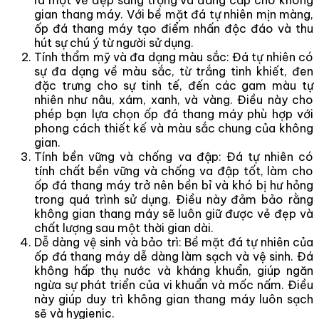
gian thang máy. Với bề mặt đá tự nhiên mịn màng,
ốp đá thang máy tạo điểm nhấn độc đáo và thu
hút sự chú ý từ người sử dụng.
Tính thẩm mỹ và đa dạng màu sắc: Đá tự nhiên có
sự đa dạng về màu sắc, từ trắng tinh khiết, đen
đặc trưng cho sự tinh tế, đến các gam màu tự
nhiên như nâu, xám, xanh, và vàng. Điều này cho
phép bạn lựa chọn ốp đá thang máy phù hợp với
phong cách thiết kế và màu sắc chung của không
gian.
Tính bền vững và chống va đập: Đá tự nhiên có
tính chất bền vững và chống va đập tốt, làm cho
ốp đá thang máy trở nên bền bỉ và khó bị hư hỏng
trong quá trình sử dụng. Điều này đảm bảo rằng
không gian thang máy sẽ luôn giữ được vẻ đẹp và
chất lượng sau một thời gian dài.
Dễ dàng vệ sinh và bảo trì: Bề mặt đá tự nhiên của
ốp đá thang máy dễ dàng làm sạch và vệ sinh. Đá
không hấp thụ nước và kháng khuẩn, giúp ngăn
ngừa sự phát triển của vi khuẩn và mốc nấm. Điều
này giúp duy trì không gian thang máy luôn sạch
sẽ và hygienic.