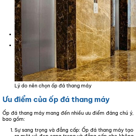
Tranh Đá Marble Đối Xứng
Tranh Đá Sơn Thủy Xuyên Sáng
Tranh Đá Thạch Anh Đối Xứng
Tranh Đá Xuyên Sáng Onyx
Vách Tivi ỐP Đá Cao Cấp
Đá Nhân Tạo
0
Giỏ hàng
Chưa có sản phẩm trong giỏ hàng.
Lý do nên chọn ốp đá thang máy
Ưu điểm của ốp đá thang máy
Ốp đá thang máy mang đến nhiều ưu điểm đáng chú ý,
bao gồm:
Sự sang trọng và đẳng cấp: Ốp đá thang máy tạo
ra một vẻ đẹp sang trọng và đẳng cấp cho không