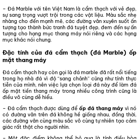
– Đá Marble với tên Việt Nam là cẩm thạch với vẻ đẹp,
sự sang trọng vượt trội trong các vật liệu. Màu sắc nhẹ
nhàng cho đến mạnh mẽ, các đường vân xuyên suốt ấn
tượng tạo thành bức tranh đá tuyệt đẹp, đem đến sự ấn
tượng cho hạng mục thang máy nói riêng và các hạng
mục khác nói chung.
Đặc tính của đá cẩm thạch (đá Marble) ốp
mặt thang máy
Đá cẩm thạch hay còn gọi là đá marble đã rất nổi tiếng
trong họ nhà đá vì độ “sang chảnh” cũng như tính thực
tiễn của mình, nên việc lựa chọn loại đá này để làm đá
ốp mặt tiền thang máy trong nhiều công trình cũng là
điều vô cùng dễ hiểu.
– Đá cẩm thạch được dùng để
ốp đá thang máy
vì nó
có đường vân trên đá không hề giống nhau, đồng thời,
các đường vân cùng màu sắc vô cùng tự nhiên tạo cảm
giác rất thật cho người nhìn.
– Một đặc điểm không thể bỏ qua là tính điều hòa