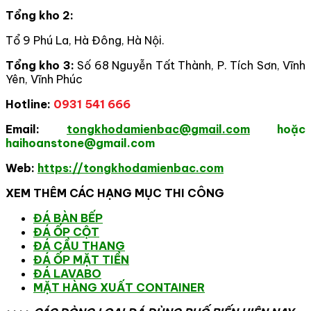
Tổng kho 2:
Tổ 9 Phú La, Hà Đông, Hà Nội.
Tổng kho 3:
Số 68 Nguyễn Tất Thành, P. Tích Sơn, Vĩnh
Yên, Vĩnh Phúc
Hotline:
0931 541 666
Email:
tongkhodamienbac@gmail.com
hoặc
haihoanstone@gmail.com
Web:
https://tongkhodamienbac.com
XEM THÊM CÁC HẠNG MỤC THI CÔNG
ĐÁ BÀN BẾP
ĐÁ ỐP CỘT
ĐÁ CẦU THANG
ĐÁ ỐP MẶT TIỀN
ĐÁ LAVABO
MẶT HÀNG XUẤT CONTAINER