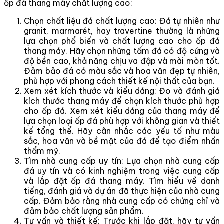
ốp đá thang máy chất lượng cao:
Chọn chất liệu đá chất lượng cao: Đá tự nhiên như
granit, marmarét, hay travertine thường là những
lựa chọn phổ biến và chất lượng cao cho ốp đá
thang máy. Hãy chọn những tấm đá có độ cứng và
độ bền cao, khả năng chịu va đập và mài mòn tốt.
Đảm bảo đá có màu sắc và hoa văn đẹp tự nhiên,
phù hợp với phong cách thiết kế nội thất của bạn.
Xem xét kích thước và kiểu dáng: Đo và đánh giá
kích thước thang máy để chọn kích thước phù hợp
cho ốp đá. Xem xét kiểu dáng của thang máy để
lựa chọn loại ốp đá phù hợp với không gian và thiết
kế tổng thể. Hãy cân nhắc các yếu tố như màu
sắc, hoa văn và bề mặt của đá để tạo điểm nhấn
thẩm mỹ.
Tìm nhà cung cấp uy tín: Lựa chọn nhà cung cấp
đá uy tín và có kinh nghiệm trong việc cung cấp
và lắp đặt ốp đá thang máy. Tìm hiểu về danh
tiếng, đánh giá và dự án đã thực hiện của nhà cung
cấp. Đảm bảo rằng nhà cung cấp có chứng chỉ và
đảm bảo chất lượng sản phẩm.
Tư vấn và thiết kế: Trước khi lắp đặt, hãy tư vấn