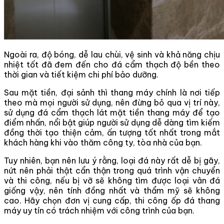
Ngoài ra, độ bóng, dễ lau chùi, vệ sinh và khả năng chịu
nhiệt tốt đã đem đến cho đá cẩm thạch độ bền theo
thời gian và tiết kiệm chi phí bảo dưỡng.
Sau mặt tiền, đại sảnh thì thang máy chính là nơi tiếp
theo mà mọi người sử dụng, nên đừng bỏ qua vị trí này,
sử dụng đá cẩm thạch lát mặt tiền thang máy để tạo
điểm nhấn, nổi bật giúp người sử dụng dễ dàng tìm kiếm
đồng thời tạo thiện cảm, ấn tượng tốt nhất trong mắt
khách hàng khi vào thăm công ty, tòa nhà của bạn.
Tuy nhiên, bạn nên lưu ý rằng, loại đá này rất dễ bị gãy,
nứt nên phải thật cẩn thận trong quá trình vận chuyển
và thi công, nếu bị vỡ sẽ không tìm được loại vân đá
giống vậy, nên tính đồng nhất và thẩm mỹ sẽ không
cao. Hãy chọn đơn vị cung cấp, thi công ốp đá thang
máy uy tín có trách nhiệm với công trình của bạn.