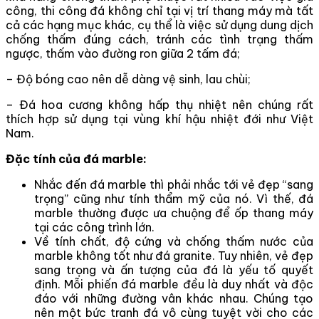
công, thi công đá không chỉ tại vị trí thang máy mà tất
cả các hạng mục khác, cụ thể là việc sử dụng dung dịch
chống thấm đúng cách, tránh các tình trạng thấm
ngược, thấm vào đường ron giữa 2 tấm đá;
– Độ bóng cao nên dễ dàng vệ sinh, lau chùi;
– Đá hoa cương không hấp thụ nhiệt nên chúng rất
thích hợp sử dụng tại vùng khí hậu nhiệt đới như Việt
Nam.
Đặc tính của đá marble:
Nhắc đến đá marble thì phải nhắc tới vẻ đẹp “sang
trọng” cũng như tính thẩm mỹ của nó. Vì thế, đá
marble thường được ưa chuộng để ốp thang máy
tại các công trình lớn.
Về tính chất, độ cứng và chống thấm nước của
marble không tốt như đá granite. Tuy nhiên, vẻ đẹp
sang trọng và ấn tượng của đá là yếu tố quyết
định. Mỗi phiến đá marble đều là duy nhất và độc
đáo với những đường vân khác nhau. Chúng tạo
nên một bức tranh đá vô cùng tuyệt vời cho các