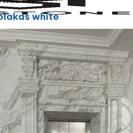
 Volakas white
olakas white