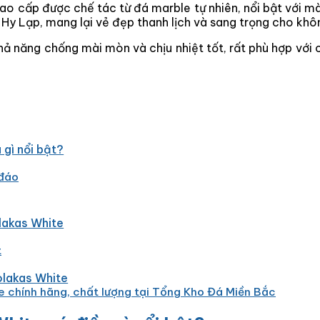
o cấp được chế tác từ đá marble tự nhiên, nổi bật với mà
 Hy Lạp, mang lại vẻ đẹp thanh lịch và sang trọng cho kh
ả năng chống mài mòn và chịu nhiệt tốt, rất phù hợp với
gì nổi bật?
 đáo
olakas White
t
olakas White
 chính hãng, chất lượng tại Tổng Kho Đá Miền Bắc