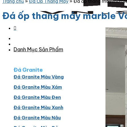
Trang chủ
»
Đá Ốp Thang Máy
»
Đá ốp thang máy marble
Đá ốp thang máy marble V
Danh Mục Sản Phẩm
Đá Granite
Đá Granite Màu Vàng
Đá Granite Màu Xám
Đá Granite Màu Đen
Đá Granite Màu Xanh
Đá Granite Màu Nâu