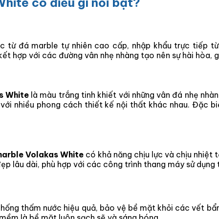
ite có điều gì nổi bật?
 từ đá marble tự nhiên cao cấp, nhập khẩu trực tiếp t
kết hợp với các đường vân nhẹ nhàng tạo nên sự hài hòa, 
s White
là màu trắng tinh khiết với những vân đá nhẹ nhà
 với nhiều phong cách thiết kế nội thất khác nhau. Đặc bi
arble Volakas White
có khả năng chịu lực và chịu nhiệt 
 lâu dài, phù hợp với các công trình thang máy sử dụng 
hống thấm nước hiệu quả, bảo vệ bề mặt khỏi các vết bẩ
 mềm là bề mặt luôn sạch sẽ và sáng bóng.