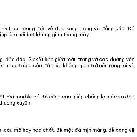
ừ Hy Lạp, mang đến vẻ đẹp sang trọng và đẳng cấp. Đá
giúp làm nổi bật không gian thang máy.
ng, độc đáo. Sự kết hợp giữa màu trắng và các đường vân
ệt, màu trắng của đá giúp không gian trở nên rộng rãi và
tốt. Đá marble có độ cứng cao, giúp chống lại các va đập
thường xuyên.
n, dầu mỡ hay hóa chất. Bề mặt đá mịn màng, dễ dàng vệ