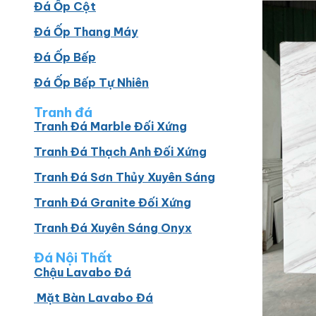
Đá Ốp Cột
Đá Ốp Thang Máy
Đá Ốp Bếp
Đá Ốp Bếp Tự Nhiên
Tranh đá
Tranh Đá Marble Đối Xứng
Tranh Đá Thạch Anh Đối Xứng
Tranh Đá Sơn Thủy Xuyên Sáng
Tranh Đá Granite Đối Xứng
Tranh Đá Xuyên Sáng Onyx
Đá Nội Thất
Chậu Lavabo Đá
Mặt Bàn Lavabo Đá