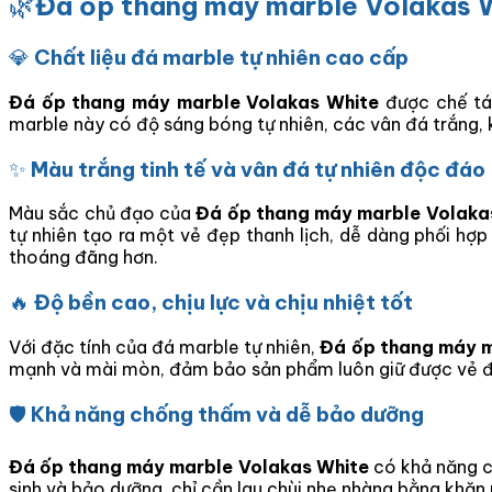
🌿
Đá ốp thang máy marble Volakas Wh
💎
Chất liệu đá marble tự nhiên cao cấp
Đá ốp thang máy marble Volakas White
được chế tác
marble này có độ sáng bóng tự nhiên, các vân đá trắng, 
✨
Màu trắng tinh tế và vân đá tự nhiên độc đáo
Màu sắc chủ đạo của
Đá ốp thang máy marble Volaka
tự nhiên tạo ra một vẻ đẹp thanh lịch, dễ dàng phối hợp
thoáng đãng hơn.
🔥
Độ bền cao, chịu lực và chịu nhiệt tốt
Với đặc tính của đá marble tự nhiên,
Đá ốp thang máy m
mạnh và mài mòn, đảm bảo sản phẩm luôn giữ được vẻ đẹp
🛡️
Khả năng chống thấm và dễ bảo dưỡng
Đá ốp thang máy marble Volakas White
có khả năng c
sinh và bảo dưỡng, chỉ cần lau chùi nhẹ nhàng bằng khăn