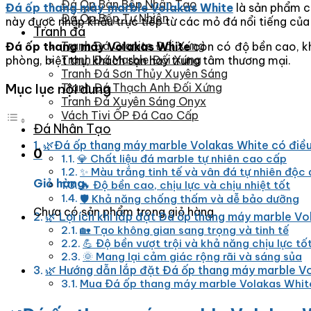
Đá Ốp Bàn Bếp Nhân Tạo
Đá ốp thang máy marble Volakas White
là sản phẩm ca
Đá Ốp Bếp Tự Nhiên
này được nhập khẩu trực tiếp từ các mỏ đá nổi tiếng của
Tranh đá
Tranh Đá Granite Đối Xứng
Đá ốp thang máy Volakas White
còn có độ bền cao, kh
Tranh Đá Marble Đối Xứng
phòng, biệt thự, khách sạn hay trung tâm thương mại.
Tranh Đá Sơn Thủy Xuyên Sáng
Mục lục nội dung
Tranh Đá Thạch Anh Đối Xứng
Tranh Đá Xuyên Sáng Onyx
Vách Tivi ỐP Đá Cao Cấp
Đá Nhân Tạo
🌿Đá ốp thang máy marble Volakas White có điều 
0
💎 Chất liệu đá marble tự nhiên cao cấp
✨ Màu trắng tinh tế và vân đá tự nhiên độc
Giỏ hàng
🔥 Độ bền cao, chịu lực và chịu nhiệt tốt
🛡️ Khả năng chống thấm và dễ bảo dưỡng
Chưa có sản phẩm trong giỏ hàng.
🌿 Lợi ích khi lắp đặt Đá ốp thang máy marble V
🏡 Tạo không gian sang trọng và tinh tế
💪 Độ bền vượt trội và khả năng chịu lực tố
🌞 Mang lại cảm giác rộng rãi và sáng sủa
🌿 Hướng dẫn lắp đặt Đá ốp thang máy marble V
Mua Đá ốp thang máy marble Volakas White