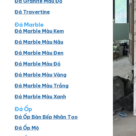
Đá Granite Màu Đỏ
Đá Travertine
Đá Marble
Đá Marble Màu Kem
Đá Marble Màu Nâu
Đá Marble Màu Đen
Đá Marble Màu Đỏ
Đá Marble Màu Vàng
Đá Marble Màu Trắng
Đá Marble Màu Xanh
Đá Ốp
Đá Ốp Bàn Bếp Nhân Tạo​
Đá Ốp Mộ