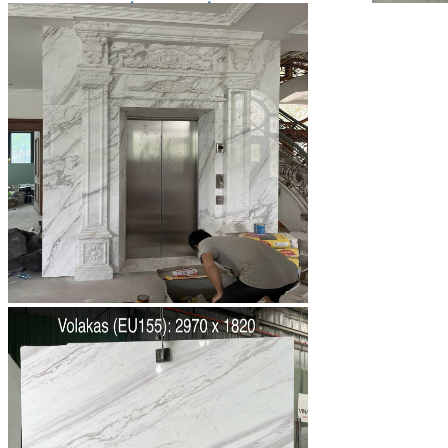
Đá Bàn Bếp Cao Cấp
Đá Ốp Bếp Tự Nhiên
Các Loại Đá Khác
Kính Màu Ốp Bếp
Mặt Hàng nhập khẩu Container
Vách Tivi ỐP Đá Cao Cấp
Đá Mosaic
Đá Limestone
Đá Onyx
Hoa Văn Đá
Đá Ốp Mặt Tiền
Đá Quartz Alpilus
Đá Alpilus Brazil