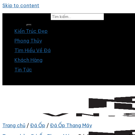
Skip to content
Tìm kiếm:
Kiến Trúc Đẹp
Phong Thủy
Tìm Hiểu Về Đá
Khách Hàng
Tin Tức
Trang chủ
/
Đá Ốp
/
Đá Ốp Thang Máy