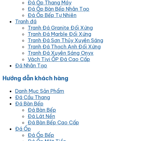
Đá Ốp Thang Máy
Đá Ốp Bàn Bếp Nhân Tạo
Đá Ốp Bếp Tự Nhiên
Tranh đá
Tranh Đá Granite Đối Xứng
Tranh Đá Marble Đối Xứng
Tranh Đá Sơn Thủy Xuyên Sáng
Tranh Đá Thạch Anh Đối Xứng
Tranh Đá Xuyên Sáng Onyx
Vách Tivi ỐP Đá Cao Cấp
Đá Nhân Tạo
Hướng dẫn khách hàng
Danh Mục Sản Phẩm
Đá Cầu Thang
Đá Bàn Bếp
Đá Bàn Bếp
Đá Lát Nền
Đá Bàn Bếp Cao Cấp
Đá Ốp
Đá Ốp Bếp