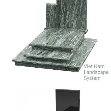
Tranh Đá Marble Đối Xứng
Tranh Đá Sơn Thủy Xuyên Sáng
Tranh Đá Thạch Anh Đối Xứng
Tranh Đá Xuyên Sáng Onyx
Vách Tivi ỐP Đá Cao Cấp
Đá Nhân Tạo
0
Giỏ hàng
Chưa có sản phẩm trong giỏ hàng.