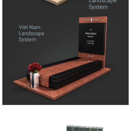
Đá Nhân Tạo
Đá Lát Nền
Đá Cầu Thang
Đá Cầu Thang
Đá Bàn Bếp
Đá Bàn Bếp
Đá Lát Nền
Đá Bàn Bếp Cao Cấp
Đá Ốp
Đá Ốp Bếp
Đá Ốp Mặt Tiền
Đá Ốp Cột
Đá Ốp Mộ
Đá Ốp Thang Máy
Đá Ốp Bàn Bếp Nhân Tạo
Đá Ốp Bếp Tự Nhiên
Tranh đá
Tranh Đá Granite Đối Xứng