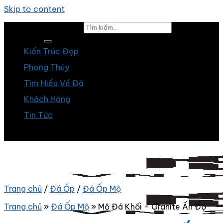
Skip to content
Tìm kiếm:
Kiến Trúc Đẹp
Phong Thủy
Tìm Hiểu Về Đá
Khách Hàng
Tin Tức
Trang chủ
/
Đá Ốp
/
Đá Ốp Mộ
Trang chủ
»
Đá Ốp Mộ
»
Mộ Đá Khối – Granite Ấn Độ