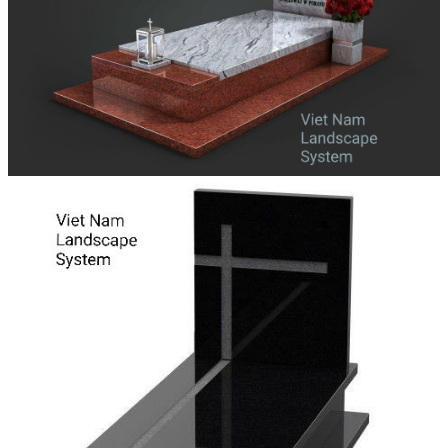
Đá Ốp Bếp
Đá Ốp Bếp Tự Nhiên
Tranh đá
Tranh Đá Marble Đối Xứng
Tranh Đá Thạch Anh Đối Xứng
Tranh Đá Sơn Thủy Xuyên Sáng
Tranh Đá Granite Đối Xứng
Tranh Đá Xuyên Sáng Onyx
Đá Nội Thất
Chậu Lavabo Đá
Mặt Bàn Lavabo Đá
Đá Bàn Bếp Cao Cấp
Đá Ốp Bếp Tự Nhiên