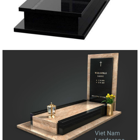
Các Loại Đá Khác
Kính Màu Ốp Bếp
Mặt Hàng nhập khẩu Container
Vách Tivi ỐP Đá Cao Cấp
Đá Mosaic
Đá Limestone
Đá Onyx
Hoa Văn Đá
Đá Ốp Mặt Tiền
Đá Quartz Alpilus
Đá Alpilus Brazil
Đá tự nhiên
Đá Thạch Anh