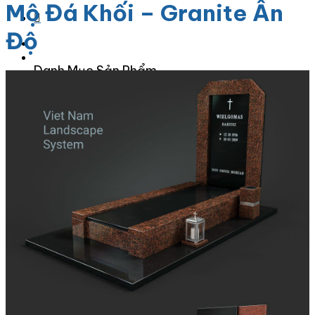
Mộ Đá Khối – Granite Ấn
Độ
Danh Mục Sản Phẩm
Đá Granite
Đá Granite Màu Vàng
Đá Granite Màu Xám
Đá Granite Màu Đen
Đá Granite Màu Xanh
Đá Granite Màu Nâu
Đá Granite Màu Đỏ
Đá Travertine