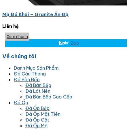
Mộ Đá Khối – Granite Ấn Độ
Liên hệ
Xem nhanh
Zalo
Về chúng tôi
Danh Mục Sản Phẩm
Đá Cầu Thang
Đá Bàn Bếp
Đá Bàn Bếp
Đá Lát Nền
Đá Bàn Bếp Cao Cấp
Đá Ốp
Đá Ốp Bếp
Đá Ốp Mặt Tiền
Đá Ốp Cột
Đá Ốp Mộ