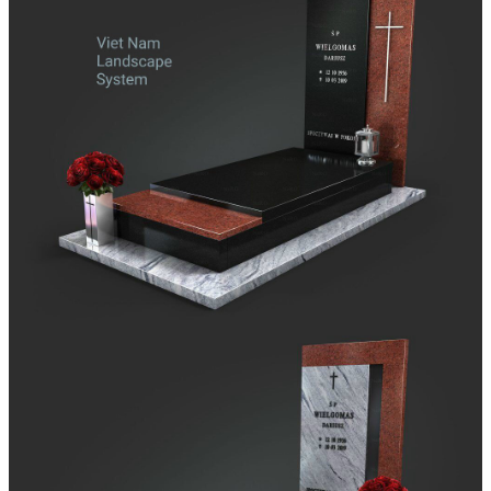
Đá Marble
Đá Marble Màu Kem
Đá Marble Màu Nâu
Đá Marble Màu Đen
Đá Marble Màu Đỏ
Đá Marble Màu Vàng
Đá Marble Màu Trắng
Đá Marble Màu Xanh
Đá Ốp
Đá Ốp Bàn Bếp Nhân Tạo​
Đá Ốp Mộ
Đá Ốp Cột
Đá Ốp Thang Máy