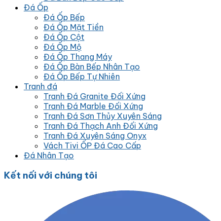
Đá Ốp
Đá Ốp Bếp
Đá Ốp Mặt Tiền
Đá Ốp Cột
Đá Ốp Mộ
Đá Ốp Thang Máy
Đá Ốp Bàn Bếp Nhân Tạo
Đá Ốp Bếp Tự Nhiên
Tranh đá
Tranh Đá Granite Đối Xứng
Tranh Đá Marble Đối Xứng
Tranh Đá Sơn Thủy Xuyên Sáng
Tranh Đá Thạch Anh Đối Xứng
Tranh Đá Xuyên Sáng Onyx
Vách Tivi ỐP Đá Cao Cấp
Đá Nhân Tạo
Kết nối với chúng tôi