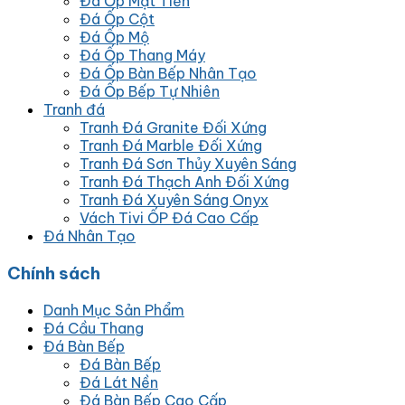
Đá Ốp Mặt Tiền
Đá Ốp Cột
Đá Ốp Mộ
Đá Ốp Thang Máy
Đá Ốp Bàn Bếp Nhân Tạo
Đá Ốp Bếp Tự Nhiên
Tranh đá
Tranh Đá Granite Đối Xứng
Tranh Đá Marble Đối Xứng
Tranh Đá Sơn Thủy Xuyên Sáng
Tranh Đá Thạch Anh Đối Xứng
Tranh Đá Xuyên Sáng Onyx
Vách Tivi ỐP Đá Cao Cấp
Đá Nhân Tạo
Chính sách
Danh Mục Sản Phẩm
Đá Cầu Thang
Đá Bàn Bếp
Đá Bàn Bếp
Đá Lát Nền
Đá Bàn Bếp Cao Cấp