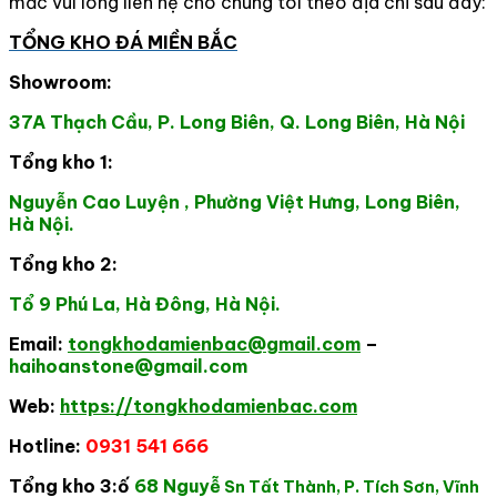
mắc vui lòng liên hệ cho chúng tôi theo địa chỉ sau đây:
TỔNG KHO ĐÁ MIỀN BẮC
Showroom:
37A Thạch Cầu, P. Long Biên, Q. Long Biên, Hà Nội
Tổng kho 1:
Nguyễn Cao Luyện , Phường Việt Hưng, Long Biên,
Hà Nội.
Tổng kho 2:
Tổ 9 Phú La, Hà Đông, Hà Nội.
Email:
tongkhodamienbac@gmail.com
–
haihoanstone@gmail.com
Web:
https://tongkhodamienbac.com
Hotline:
0931 541 666
Tổng kho 3:ố
68 Nguyễ
S
n Tất Thành, P. Tích Sơn, Vĩnh