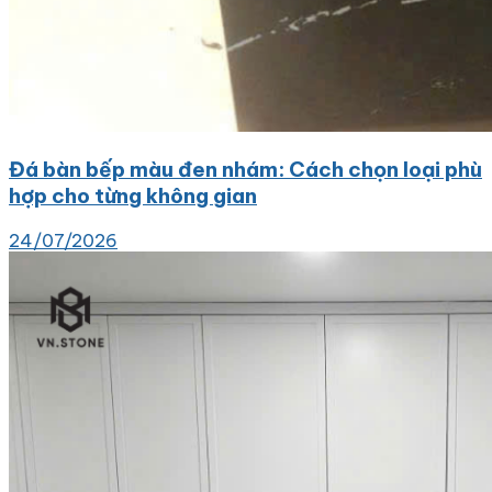
Đá bàn bếp màu đen nhám: Cách chọn loại phù
hợp cho từng không gian
24/07/2026