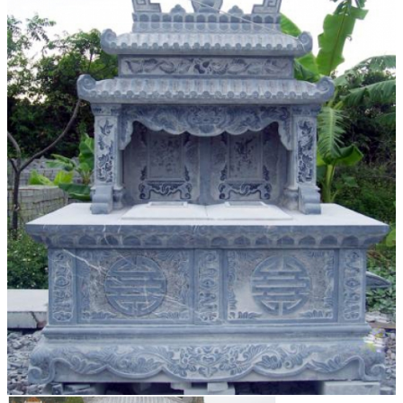
Đá Ốp Bếp
Đá Ốp Bếp Tự Nhiên
Tranh đá
Tranh Đá Marble Đối Xứng
Tranh Đá Thạch Anh Đối Xứng
Tranh Đá Sơn Thủy Xuyên Sáng
Tranh Đá Granite Đối Xứng
Tranh Đá Xuyên Sáng Onyx
Đá Nội Thất
Chậu Lavabo Đá
Mặt Bàn Lavabo Đá
Đá Bàn Bếp Cao Cấp
Đá Ốp Bếp Tự Nhiên