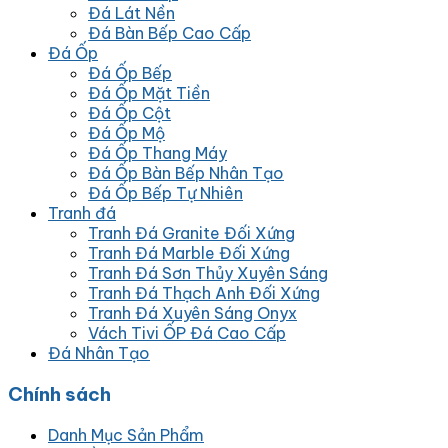
Đá Lát Nền
Đá Bàn Bếp Cao Cấp
Đá Ốp
Đá Ốp Bếp
Đá Ốp Mặt Tiền
Đá Ốp Cột
Đá Ốp Mộ
Đá Ốp Thang Máy
Đá Ốp Bàn Bếp Nhân Tạo
Đá Ốp Bếp Tự Nhiên
Tranh đá
Tranh Đá Granite Đối Xứng
Tranh Đá Marble Đối Xứng
Tranh Đá Sơn Thủy Xuyên Sáng
Tranh Đá Thạch Anh Đối Xứng
Tranh Đá Xuyên Sáng Onyx
Vách Tivi ỐP Đá Cao Cấp
Đá Nhân Tạo
Chính sách
Danh Mục Sản Phẩm