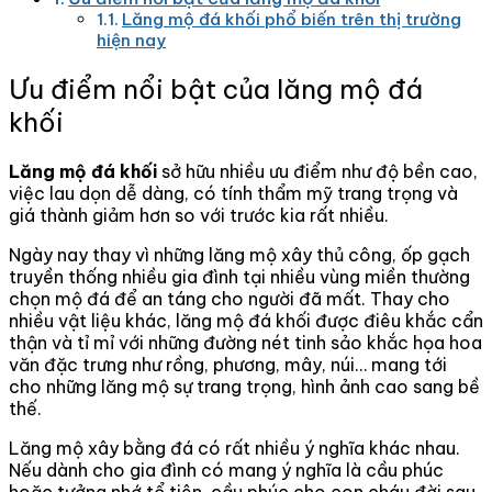
Lăng mộ đá khối phổ biến trên thị trường
hiện nay
Ưu điểm nổi bật của lăng mộ đá
khối
Lăng mộ đá khối
sở hữu nhiều ưu điểm như độ bền cao,
việc lau dọn dễ dàng, có tính thẩm mỹ trang trọng và
giá thành giảm hơn so với trước kia rất nhiều.
Ngày nay thay vì những lăng mộ xây thủ công, ốp gạch
truyền thống nhiều gia đình tại nhiều vùng miền thường
chọn mộ đá để an táng cho người đã mất. Thay cho
nhiều vật liệu khác, lăng mộ đá khối được điêu khắc cẩn
thận và tỉ mỉ với những đường nét tinh sảo khắc họa hoa
văn đặc trưng như rồng, phương, mây, núi… mang tới
cho những lăng mộ sự trang trọng, hình ảnh cao sang bề
thế.
Lăng mộ xây bằng đá có rất nhiều ý nghĩa khác nhau.
Nếu dành cho gia đình có mang ý nghĩa là cầu phúc