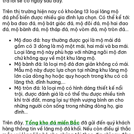
trả lời sẽ có ngay sau đây.
Trên thị trường hiện nay có khoảng 13 loại lăng mộ
đá phổ biến được nhiều gia đình lựa chọn. Có thể kể tới:
mộ ba đao đá, mộ bát giác đá, mộ đôi đá, mộ hai đao
đá, mộ bành đá, mộ tháp đá, mộ vòm đá, mộ tròn đá…
Mộ đao đá: hay thường được gọi là mộ mái đá
gồm có 3 dòng là mộ một mái, hai mái và ba mái.
Loại lăng mộ này phù hợp với những ngôi mộ đơn
chứ không quy về một khu lăng mộ.
Mộ bành đá: là loại mộ đá đơn giản không có mái.
Mẫu mộ này được lựa chọn tại những khu lăng mộ
lớn của dòng họ hoặc quy hoạch trong khu có cả
lăng thờ, đỉnh hương,…
Mộ tròn đá: là loại mộ có hình dáng thiết kế nổi
trội, được đánh giá là có thể thu được nhiều tinh
khí trời đất, mang lại sự thịnh vượng bình an cho
những người còn sống trong những dòng họ, gia
đình…
Trên đây,
Tổng kho đá miền Bắc
đã gửi đến quý khách
hàng thông tin về lăng mộ đá khối. Nếu còn điều gì thắc