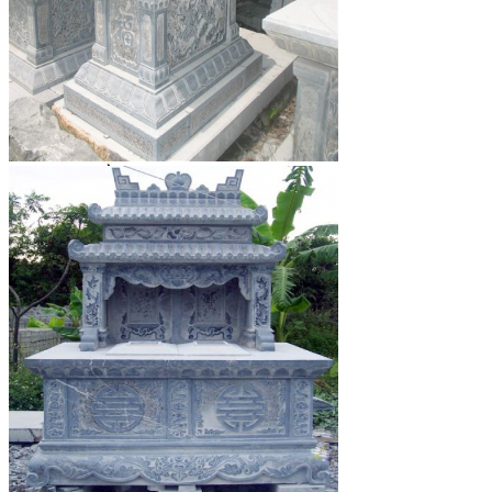
Đá Nhân Tạo
Đá Lát Nền
Đá Cầu Thang
Đá Cầu Thang
Đá Bàn Bếp
Đá Bàn Bếp
Đá Lát Nền
Đá Bàn Bếp Cao Cấp
Đá Ốp
Đá Ốp Bếp
Đá Ốp Mặt Tiền
Đá Ốp Cột
Đá Ốp Mộ
Đá Ốp Thang Máy
Đá Ốp Bàn Bếp Nhân Tạo
Đá Ốp Bếp Tự Nhiên
Tranh đá
Tranh Đá Granite Đối Xứng