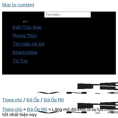
Skip to content
Tìm kiếm:
Kiến Trúc Đẹp
Phong Thủy
Tìm Hiểu Về Đá
Khách Hàng
Tin Tức
Trang chủ
/
Đá Ốp
/
Đá Ốp Mộ
Trang chủ
»
Đá Ốp Mộ
»
Lăng mộ đá khối là sự lựa chọn
tốt nhất hiện nay