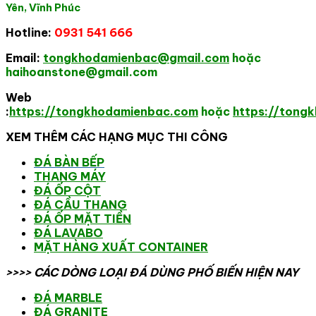
Yên, Vĩnh Phúc
Hotline:
0931 541 666
Email:
tongkhodamienbac@gmail.com
hoặc
haihoanstone@gmail.com
Web
:
https://tongkhodamienbac.com
hoặc
https://tong
XEM THÊM CÁC HẠNG MỤC THI CÔNG
ĐÁ BÀN BẾP
THANG MÁY
ĐÁ ỐP CỘT
ĐÁ CẦU THANG
ĐÁ ỐP MẶT TIỀN
ĐÁ LAVABO
MẶT HÀNG XUẤT CONTAINER
>>>> CÁC DÒNG LOẠI ĐÁ DÙNG PHỐ BIẾN HIỆN NAY
ĐÁ MARBLE
ĐÁ GRANITE