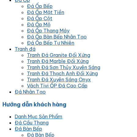
Đá Ốp Bếp
Đá Ốp Mặt Tiền
Đá Ốp Cột
Đá Ốp Mộ
Đá Ốp Thang Máy
Đá Ốp Bàn Bếp Nhân Tạo
Đá Ốp Bếp Tự Nhiên
Tranh đá
Tranh Đá Granite Đối Xứng
Tranh Đá Marble Đối Xứng
Tranh Đá Sơn Thủy Xuyên Sáng
Tranh Đá Thạch Anh Đối Xứng
Tranh Đá Xuyên Sáng Onyx
Vách Tivi ỐP Đá Cao Cấp
Đá Nhân Tạo
Hướng dẫn khách hàng
Danh Mục Sản Phẩm
Đá Cầu Thang
Đá Bàn Bếp
Đá Bàn Bếp