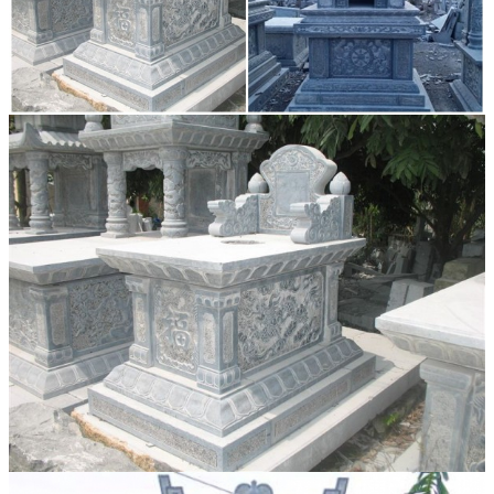
Đá Marble
Đá Marble Màu Kem
Đá Marble Màu Nâu
Đá Marble Màu Đen
Đá Marble Màu Đỏ
Đá Marble Màu Vàng
Đá Marble Màu Trắng
Đá Marble Màu Xanh
Đá Ốp
Đá Ốp Bàn Bếp Nhân Tạo​
Đá Ốp Mộ
Đá Ốp Cột
Đá Ốp Thang Máy