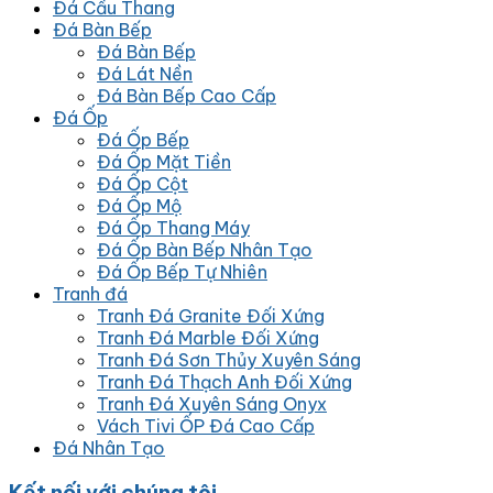
Đá Cầu Thang
Đá Bàn Bếp
Đá Bàn Bếp
Đá Lát Nền
Đá Bàn Bếp Cao Cấp
Đá Ốp
Đá Ốp Bếp
Đá Ốp Mặt Tiền
Đá Ốp Cột
Đá Ốp Mộ
Đá Ốp Thang Máy
Đá Ốp Bàn Bếp Nhân Tạo
Đá Ốp Bếp Tự Nhiên
Tranh đá
Tranh Đá Granite Đối Xứng
Tranh Đá Marble Đối Xứng
Tranh Đá Sơn Thủy Xuyên Sáng
Tranh Đá Thạch Anh Đối Xứng
Tranh Đá Xuyên Sáng Onyx
Vách Tivi ỐP Đá Cao Cấp
Đá Nhân Tạo
Kết nối với chúng tôi