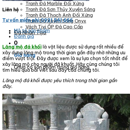
Tranh Đá Marble Đối Xứng
Tranh Đá Sơn Thủy Xuyên Sáng
Liên hệ
Tranh Đá Thạch Anh Đối Xứng
Tư vấn miến phí:0931 541 666
Tranh Đá Xuyên Sáng Onyx
Vách Tivi ỐP Đá Cao Cấp
Mô tả sản phẩm
Đá Nhân Tạo
Đánh giá
0
Lăng mộ đá khối
là vật liệu được sử dụng rất nhiều để
xây dựng lăng mộ trong thời gian gần đây nhờ những ưu
Giỏ hàng
điểm vượt trội. Đây được xem là sự lựa chọn tốt nhất để
xây lăng mộ cho người đã khuất. Hãy cùng chúng tôi
Chưa có sản phẩm trong giỏ hàng.
tìm hiểu qua bài viết sau đây của chúng tôi.
Lăng mộ đá khối được yêu thích trong thời gian gần
đây.