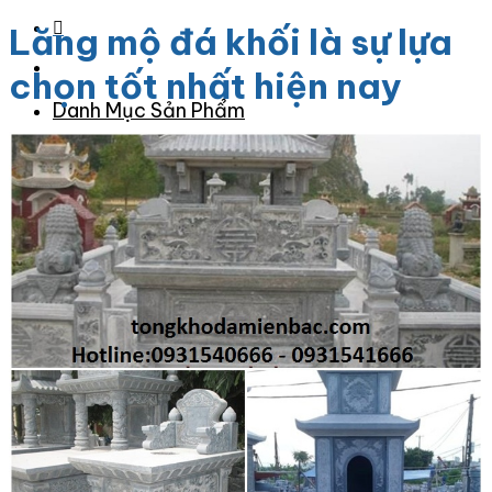
Lăng mộ đá khối là sự lựa
chọn tốt nhất hiện nay
Danh Mục Sản Phẩm
Đá Granite
Đá Granite Màu Vàng
Đá Granite Màu Xám
Đá Granite Màu Đen
Đá Granite Màu Xanh
Đá Granite Màu Nâu
Đá Granite Màu Đỏ
Đá Travertine