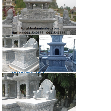
Các Loại Đá Khác
Kính Màu Ốp Bếp
Mặt Hàng nhập khẩu Container
Vách Tivi ỐP Đá Cao Cấp
Đá Mosaic
Đá Limestone
Đá Onyx
Hoa Văn Đá
Đá Ốp Mặt Tiền
Đá Quartz Alpilus
Đá Alpilus Brazil
Đá tự nhiên
Đá Thạch Anh