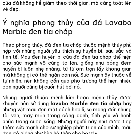
của đá không hề giảm theo thời gian, mà càng toát lên
vẻ đẹp.
Ý nghĩa phong thủy của đá Lavabo
Marble đen tia chớp
Theo phong thủy, đá đen tia chớp thuộc mệnh thủy phù
hợp với những người yêu thích sự huyền bí, sâu sắc và
tinh tế. Màu đen huyền bí của đá đen tia chớp thể hiện
cho sức mạnh vô cùng to lớn, giống như bóng đêm
huyền bí luôn nhẹ nhàng, từ từ ôm trọn lấy không gian
mà không gì có thể ngăn cản nổi. Sức mạnh ấy thuộc về
tự nhiên, nên không cần quá phô trương thể hiện nhiều
con người cũng bị cuốn hút bởi nó.
Những người thuộc mệnh kim hoặc mệnh thủy được
khuyên nên sử dụng
lavabo Marble đen tia chớp
hay
những vật màu đen một cách hợp lí, sẽ mang đến những
tài vận, may mắn trong công danh, tình yêu và hạnh
phúc trong cuộc sống. Những người này như được tiếp
thêm sức mạnh cho sự nghiệp phát triển của mình, màu
đen đó giống như bùa hộ thân cho họ vậy.