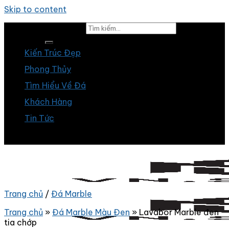
Skip to content
Tìm kiếm:
Kiến Trúc Đẹp
Phong Thủy
Tìm Hiểu Về Đá
Khách Hàng
Tin Tức
Trang chủ
/
Đá Marble
Trang chủ
»
Đá Marble Màu Đen
»
Lavabor Marble đen
tia chớp