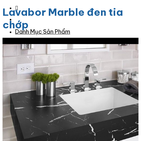
Lavabor Marble đen tia
chớp
Danh Mục Sản Phẩm
Giảm giá!
Đá Granite
Đá Granite Màu Vàng
Đá Granite Màu Xám
Đá Granite Màu Đen
Đá Granite Màu Xanh
Đá Granite Màu Nâu
Đá Granite Màu Đỏ
Đá Travertine