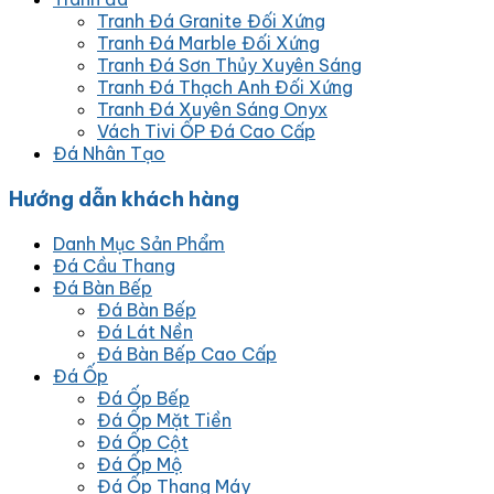
Tranh Đá Granite Đối Xứng
Tranh Đá Marble Đối Xứng
Tranh Đá Sơn Thủy Xuyên Sáng
Tranh Đá Thạch Anh Đối Xứng
Tranh Đá Xuyên Sáng Onyx
Vách Tivi ỐP Đá Cao Cấp
Đá Nhân Tạo
Hướng dẫn khách hàng
Danh Mục Sản Phẩm
Đá Cầu Thang
Đá Bàn Bếp
Đá Bàn Bếp
Đá Lát Nền
Đá Bàn Bếp Cao Cấp
Đá Ốp
Đá Ốp Bếp
Đá Ốp Mặt Tiền
Đá Ốp Cột
Đá Ốp Mộ
Đá Ốp Thang Máy