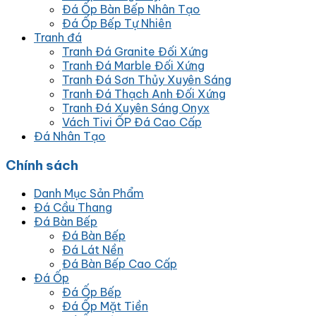
Đá Ốp Bàn Bếp Nhân Tạo
Đá Ốp Bếp Tự Nhiên
Tranh đá
Tranh Đá Granite Đối Xứng
Tranh Đá Marble Đối Xứng
Tranh Đá Sơn Thủy Xuyên Sáng
Tranh Đá Thạch Anh Đối Xứng
Tranh Đá Xuyên Sáng Onyx
Vách Tivi ỐP Đá Cao Cấp
Đá Nhân Tạo
Chính sách
Danh Mục Sản Phẩm
Đá Cầu Thang
Đá Bàn Bếp
Đá Bàn Bếp
Đá Lát Nền
Đá Bàn Bếp Cao Cấp
Đá Ốp
Đá Ốp Bếp
Đá Ốp Mặt Tiền