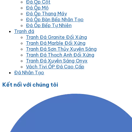
Đá Ốp Cột
Đá Ốp Mộ
Đá Ốp Thang Máy
Đá Ốp Bàn Bếp Nhân Tạo
Đá Ốp Bếp Tự Nhiên
Tranh đá
Tranh Đá Granite Đối Xứng
Tranh Đá Marble Đối Xứng
Tranh Đá Sơn Thủy Xuyên Sáng
Tranh Đá Thạch Anh Đối Xứng
Tranh Đá Xuyên Sáng Onyx
Vách Tivi ỐP Đá Cao Cấp
Đá Nhân Tạo
Kết nối với chúng tôi