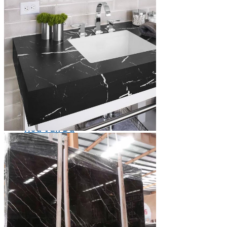
Các Loại Đá Khác
Kính Màu Ốp Bếp
Mặt Hàng nhập khẩu Container
Vách Tivi ỐP Đá Cao Cấp
Đá Mosaic
Đá Limestone
Đá Onyx
Hoa Văn Đá
Đá Ốp Mặt Tiền
Đá Quartz Alpilus
Đá Alpilus Brazil
Đá tự nhiên
Đá Thạch Anh