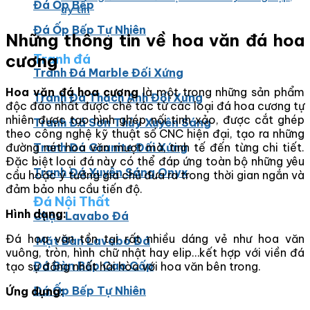
Đá Ốp Bếp
uy tín
Đá Ốp Bếp Tự Nhiên
Những thông tin về hoa văn đá hoa
Tranh đá
cương
Tranh Đá Marble Đối Xứng
Hoa văn đá hoa cương
là một trong những sản phẩm
Tranh Đá Thạch Anh Đối Xứng
độc đáo nhất được chế tác từ các loại đá hoa cương tự
nhiên được tạo hình ghép nối tinh xảo, được cắt ghép
Tranh Đá Sơn Thủy Xuyên Sáng
theo công nghệ kỹ thuật số CNC hiện đại, tạo ra những
đường nét hoa văn mượt mà, tinh tế đến từng chi tiết.
Tranh Đá Granite Đối Xứng
Đặc biệt loại đá này có thể đáp ứng toàn bộ những yêu
Tranh Đá Xuyên Sáng Onyx
cầu hoặc ý tưởng gia chủ đưa ra trong thời gian ngắn và
đảm bảo nhu cầu tiến độ.
Đá Nội Thất
Hình dạng:
Chậu Lavabo Đá
Đá hoa văn tồn tại rất nhiều dáng vẻ như hoa văn
Mặt Bàn Lavabo Đá
vuông, tròn, hình chữ nhật hay elip…kết hợp với viền đá
Đá Bàn Bếp Cao Cấp
tạo sự đồng nhất hài hòa với hoa văn bên trong.
Đá Ốp Bếp Tự Nhiên
Ứng dụng: