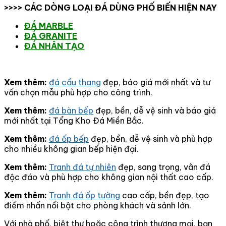
>>>> CÁC DÒNG LOẠI ĐÁ DÙNG PHỐ BIẾN HIỆN NAY
ĐÁ MARBLE
ĐÁ GRANITE
ĐÁ NHÂN TẠO
Xem thêm:
đá cầu thang
đẹp, báo giá mới nhất và tư
vấn chọn mẫu phù hợp cho công trình.
Xem thêm:
đá bàn bếp
đẹp, bền, dễ vệ sinh và báo giá
mới nhất tại Tổng Kho Đá Miền Bắc.
Xem thêm:
đá ốp bếp
đẹp, bền, dễ vệ sinh và phù hợp
cho nhiều không gian bếp hiện đại.
Xem thêm:
Tranh đá tự nhiên
đẹp, sang trọng, vân đá
độc đáo và phù hợp cho không gian nội thất cao cấp.
Xem thêm:
Tranh đá ốp tường
cao cấp, bền đẹp, tạo
điểm nhấn nổi bật cho phòng khách và sảnh lớn.
Với nhà phố, biệt thự hoặc công trình thương mại, bạn