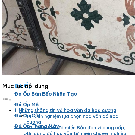
Đá Marble
Đá Marble Màu Kem
Đá Marble Màu Nâu
Đá Marble Màu Đen
Đá Marble Màu Đỏ
Đá Marble Màu Vàng
Đá Marble Màu Trắng
Đá Marble Màu Xanh
Đá Ốp
Mục lục nội dung
Đá Ốp Bàn Bếp Nhân Tạo​
Đá Ốp Mộ
Những thông tin về hoa văn đá hoa cương
Đá Ốp Cột
Kinh nghiệm lựa chọn hoa văn đá hoa
cương
Đá Ốp Thang Máy
Tổng kho đá miền Bắc đơn vị cung cấp,
thi công đá hoa văn tự nhiên chuyên nghiệp,