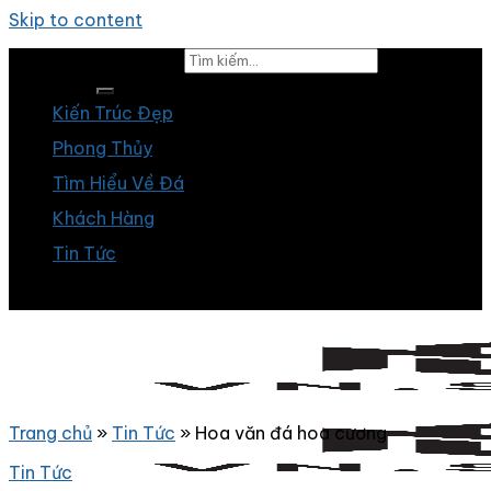
Skip to content
Tìm kiếm:
Kiến Trúc Đẹp
Phong Thủy
Tìm Hiểu Về Đá
Khách Hàng
Tin Tức
Trang chủ
»
Tin Tức
»
Hoa văn đá hoa cương
Tin Tức