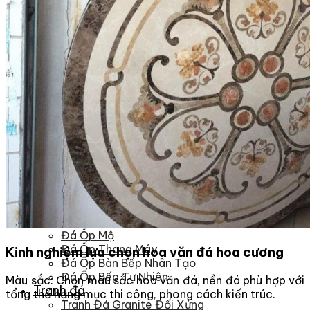
Đá Nhân Tạo
Đá Lát Nền
Đá Cầu Thang
Đá Cầu Thang
Đá Bàn Bếp
Đá Bàn Bếp
Đá Lát Nền
Đá Bàn Bếp Cao Cấp
Đá Ốp
Đá Ốp Bếp
Đá Ốp Mặt Tiền
Đá Ốp Cột
Đá Ốp Mộ
Đá Ốp Thang Máy
Kinh nghiệm lựa chọn hoa văn đá hoa cương
Đá Ốp Bàn Bếp Nhân Tạo
Đá Ốp Bếp Tự Nhiên
Màu sắc: Chọn màu sắc hoa văn đá, nền đá phù hợp với
Tranh đá
tổng thể hạng mục thi công, phong cách kiến trúc.
Tranh Đá Granite Đối Xứng