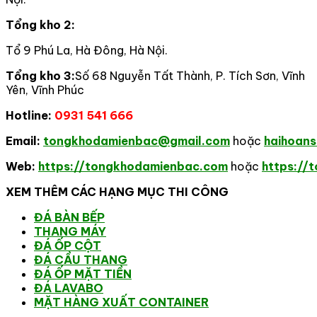
Tổng kho 2:
Tổ 9 Phú La, Hà Đông, Hà Nội.
Tổng kho 3:
Số 68 Nguyễn Tất Thành, P. Tích Sơn, Vĩnh
Yên, Vĩnh Phúc
Hotline:
0931 541 666
Email:
tongkhodamienbac@gmail.com
hoặc
haihoan
Web:
https://tongkhodamienbac.com
hoặc
https://
XEM THÊM CÁC HẠNG MỤC THI CÔNG
ĐÁ BÀN BẾP
THANG MÁY
ĐÁ ỐP CỘT
ĐÁ CẦU THANG
ĐÁ ỐP MẶT TIỀN
ĐÁ LAVABO
MẶT HÀNG XUẤT CONTAINER