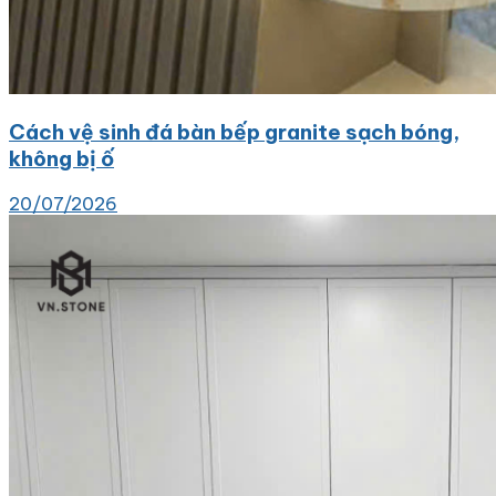
Cách vệ sinh đá bàn bếp granite sạch bóng,
không bị ố
20/07/2026