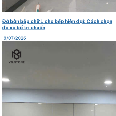
Đá bàn bếp chữ L cho bếp hiện đại: Cách chọn
đá và bố trí chuẩn
18/07/2026