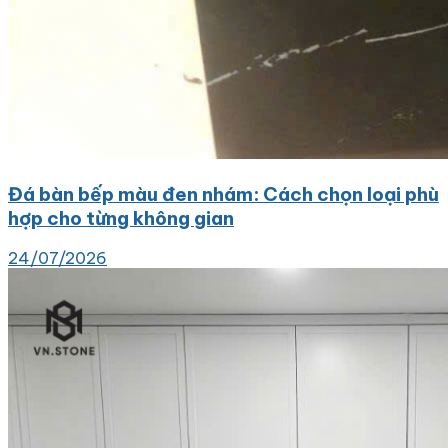
Đá bàn bếp màu đen nhám: Cách chọn loại phù
hợp cho từng không gian
24/07/2026