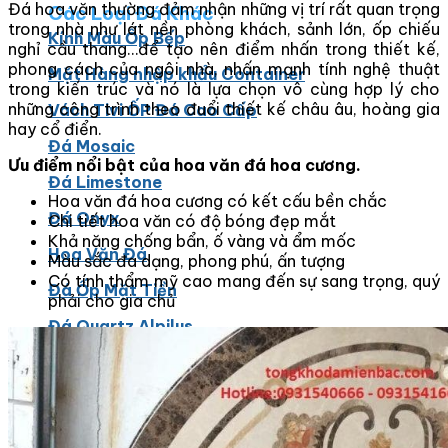
Đá hoa văn thường đảm nhận những vị trí rất quan trọng
Các Loại Đá Khác
trong nhà như lát nền phòng khách, sảnh lớn, ốp chiếu
Kính Màu Ốp Bếp
nghỉ cầu thang…để tạo nên điểm nhấn trong thiết kế,
phong cách của ngôi nhà, nhấn mạnh tính nghệ thuật
Mặt Hàng nhập khẩu Container
trong kiến trúc và nó là lựa chọn vô cùng hợp lý cho
những công trình theo đuổi thiết kế châu âu, hoàng gia
Vách Tivi ỐP Đá Cao Cấp
hay cổ điển.
Đá Mosaic
Ưu điểm nổi bật của hoa văn đá hoa cương.
Đá Limestone
Hoa văn đá hoa cương có kết cấu bền chắc
Đá Onyx
Chi tiết hoa văn có độ bóng đẹp mắt
Khả năng chống bẩn, ố vàng và ẩm mốc
Hoa Văn Đá
Màu sắc đa dạng, phong phú, ấn tượng
Có tính thẩm mỹ cao mang đến sự sang trọng, quý
Đá Ốp Mặt Tiền
phải cho gia chủ
Đá Quartz Alpilus
Đá Alpilus Brazil
Đá tự nhiên
Đá Thạch Anh