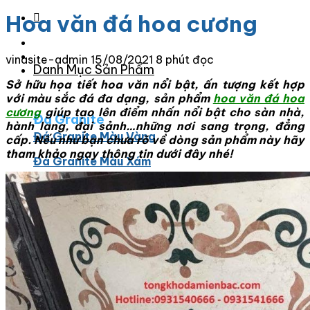
Hoa văn đá hoa cương
vinasite-admin
15/08/2021
8 phút đọc
Danh Mục Sản Phẩm
Sở hữu họa tiết hoa văn nổi bật, ấn tượng kết hợp
với màu sắc đá đa dạng, sản phẩm
hoa văn đá hoa
cương
giúp tạo lên điểm nhấn nổi bật cho sàn nhà,
Đá Granite
hành lang, đại sảnh…những nơi sang trọng, đẳng
Đá Granite Màu Vàng
cấp. Nếu như bạn chưa rõ về dòng sản phẩm này hãy
tham khảo ngay thông tin dưới đây nhé!
Đá Granite Màu Xám
Đá Granite Màu Đen
Đá Granite Màu Xanh
Đá Granite Màu Nâu
Đá Granite Màu Đỏ
Đá Travertine