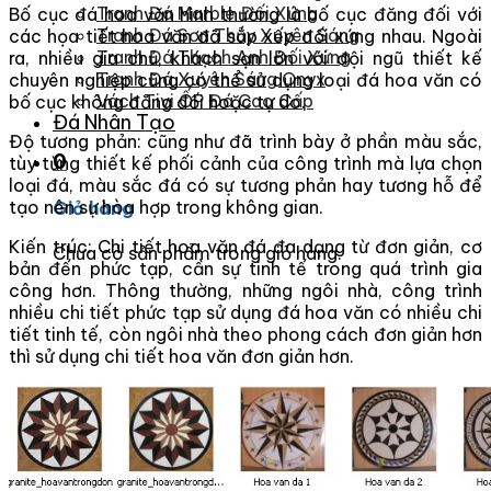
Tranh Đá Marble Đối Xứng
Bố cục đá hoa văn hình thường là bố cục đăng đối với
Tranh Đá Sơn Thủy Xuyên Sáng
các họa tiết hoa văn đã sắp xếp đối xứng nhau. Ngoài
Tranh Đá Thạch Anh Đối Xứng
ra, nhiều gia chủ, khách sạn lớn với đội ngũ thiết kế
Tranh Đá Xuyên Sáng Onyx
chuyên nghiệp cũng có thể sử dụng loại đá hoa văn có
Vách Tivi ỐP Đá Cao Cấp
bố cục không đăng đối hoặc tự do.
Đá Nhân Tạo
Độ tương phản: cũng như đã trình bày ở phần màu sắc,
0
tùy từng thiết kế phối cảnh của công trình mà lựa chọn
loại đá, màu sắc đá có sự tương phản hay tương hỗ để
tạo nên sự hòa hợp trong không gian.
Giỏ hàng
Kiến trúc: Chi tiết hoa văn đá đa dạng từ đơn giản, cơ
Chưa có sản phẩm trong giỏ hàng.
bản đến phức tạp, cần sự tinh tế trong quá trình gia
công hơn. Thông thường, những ngôi nhà, công trình
nhiều chi tiết phức tạp sử dụng đá hoa văn có nhiều chi
tiết tinh tế, còn ngôi nhà theo phong cách đơn giản hơn
thì sử dụng chi tiết hoa văn đơn giản hơn.