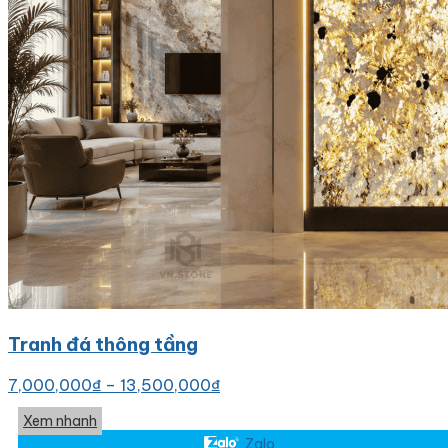
Tranh đá thông tầng
7,000,000
₫
–
13,500,000
₫
Xem nhanh
Zalo