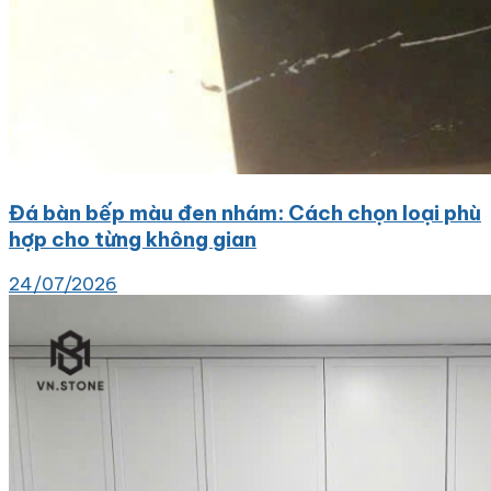
Đá bàn bếp màu đen nhám: Cách chọn loại phù
hợp cho từng không gian
24/07/2026