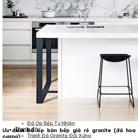
Đá Nhân Tạo
Đá Lát Nền
Đá Cầu Thang
Đá Cầu Thang
Đá Bàn Bếp
Đá Bàn Bếp
Đá Lát Nền
Đá Bàn Bếp Cao Cấp
Đá Ốp
Đá Ốp Bếp
Đá Ốp Mặt Tiền
Đá Ốp Cột
Đá Ốp Mộ
Đá Ốp Thang Máy
Đá Ốp Bàn Bếp Nhân Tạo
Đá Ốp Bếp Tự Nhiên
Tranh đá
Ưu điểm Đá ốp bàn bếp giá rẻ granite (đá hoa
Tranh Đá Granite Đối Xứng
cương)