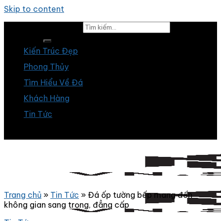
Skip to content
Tìm kiếm:
Kiến Trúc Đẹp
Phong Thủy
Tìm Hiểu Về Đá
Khách Hàng
Tin Tức
Trang chủ
»
Tin Tức
»
Đá ốp tường bếp mang đến
không gian sang trọng, đẳng cấp