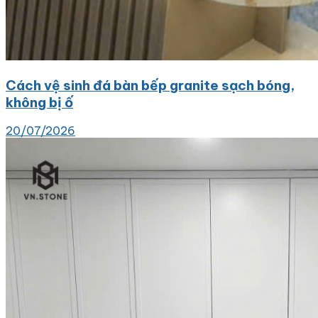
Cách vệ sinh đá bàn bếp granite sạch bóng,
không bị ố
20/07/2026