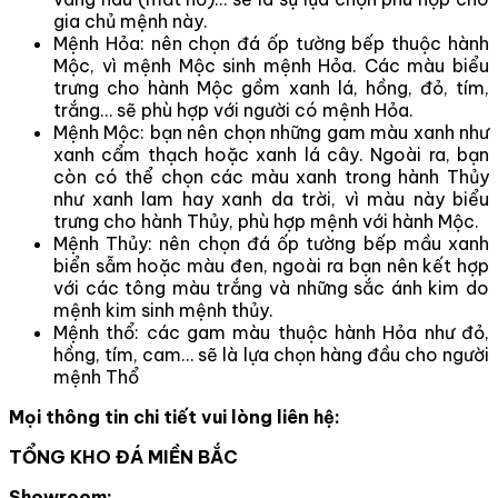
gia chủ mệnh này.
Mệnh Hỏa: nên chọn đá ốp tường bếp thuộc hành
Mộc, vì mệnh Mộc sinh mệnh Hỏa. Các màu biểu
trưng cho hành Mộc gồm xanh lá, hồng, đỏ, tím,
trắng… sẽ phù hợp với người có mệnh Hỏa.
Mệnh Mộc: bạn nên chọn những gam màu xanh như
xanh cẩm thạch hoặc xanh lá cây. Ngoài ra, bạn
còn có thể chọn các màu xanh trong hành Thủy
như xanh lam hay xanh da trời, vì màu này biểu
trưng cho hành Thủy, phù hợp mệnh với hành Mộc.
Mệnh Thủy: nên chọn đá ốp tường bếp mầu xanh
biển sẫm hoặc màu đen, ngoài ra bạn nên kết hợp
với các tông màu trắng và những sắc ánh kim do
mệnh kim sinh mệnh thủy.
Mệnh thổ: các gam màu thuộc hành Hỏa như đỏ,
hồng, tím, cam… sẽ là lựa chọn hàng đầu cho người
mệnh Thổ
Mọi thông tin chi tiết vui lòng liên hệ:
TỔNG KHO ĐÁ MIỀN BẮC
Showroom: