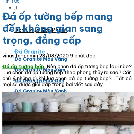
Tin Tức
Đá ốp tường bếp mang
đến không gian sang
Danh Mục Sản Phẩm
trọng, đẳng cấp
Đá Granite
vinasite-admin
23/08/2020
9 phút đọc
Đá Granite Màu Vàng
Đá ốp tường bếp
.
Nên chọn đá ốp tường bếp loại nào?
Đá Granite Màu Xám
Lựa chọn đá ốp tường bếp theo phong thủy ra sao? Cần
chú ý những gì khi lựa chọn đá ốp tường bếp?….Tất cả
Đá Granite Màu Đen
mọi sẽ được giải đáp trong bài viết sau đây.
Đá Granite Màu Xanh
Đá Granite Màu Nâu
Đá Granite Màu Đỏ
Đá Travertine