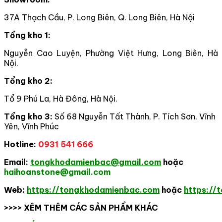
37A Thạch Cầu, P. Long Biên, Q. Long Biên, Hà Nội
Tổng kho 1:
Nguyễn Cao Luyện, Phường Việt Hưng, Long Biên, Hà
Nội.
Tổng kho 2:
Tổ 9 Phú La, Hà Đông, Hà Nội.
Tổng kho 3:
Số 68 Nguyễn Tất Thành, P. Tích Sơn, Vĩnh
Yên, Vĩnh Phúc
Hotline:
0931 541 666
Email:
tongkhodamienbac@gmail.com
hoặc
haihoanstone@gmail.com
Web:
https://tongkhodamienbac.com
hoặc
https://
>>>> XÊM THÊM CÁC SẢN PHẨM KHÁC