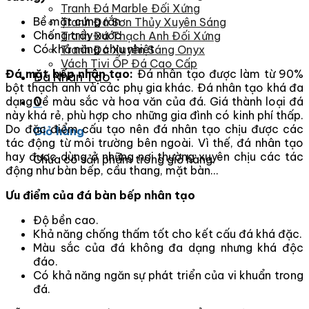
Tranh Đá Marble Đối Xứng
Bề mặt cứng rắn
Tranh Đá Sơn Thủy Xuyên Sáng
Chống trầy xước
Tranh Đá Thạch Anh Đối Xứng
Có khả năng chịu nhiệt
Tranh Đá Xuyên Sáng Onyx
Vách Tivi ỐP Đá Cao Cấp
Đá mặt bếp nhân tạo:
Đá nhân tạo được làm từ 90%
Đá Nhân Tạo
bột thạch anh và các phụ gia khác. Đá nhân tạo khá đa
0
dạng về màu sắc và hoa văn của đá. Giá thành loại đá
này khá rẻ, phù hợp cho những gia đình có kinh phí thấp.
Do đặc điểm cấu tạo nên đá nhân tạo chịu được các
Giỏ hàng
tác động từ môi trường bên ngoài. Vì thế, đá nhân tạo
hay được dùng ở những nơi thường xuyên chịu các tác
Chưa có sản phẩm trong giỏ hàng.
động như bàn bếp, cầu thang, mặt bàn…
Ưu điểm của đá bàn bếp nhân tạo
Độ bền cao.
Khả năng chống thấm tốt cho kết cấu đá khá đặc.
Màu sắc của đá không đa dạng nhưng khá độc
đáo.
Có khả năng ngăn sự phát triển của vi khuẩn trong
đá.