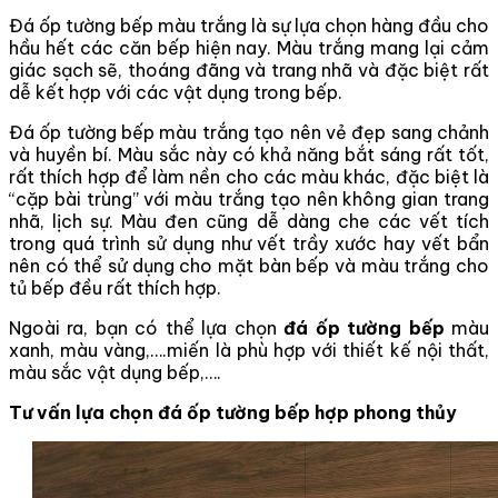
Đá ốp tường bếp màu trắng là sự lựa chọn hàng đầu cho
hầu hết các căn bếp hiện nay. Màu trắng mang lại cảm
giác sạch sẽ, thoáng đãng và trang nhã và đặc biệt rất
dễ kết hợp với các vật dụng trong bếp.
Đá ốp tường bếp màu trắng tạo nên vẻ đẹp sang chảnh
và huyền bí. Màu sắc này có khả năng bắt sáng rất tốt,
rất thích hợp để làm nền cho các màu khác, đặc biệt là
“cặp bài trùng” với màu trắng tạo nên không gian trang
nhã, lịch sự. Màu đen cũng dễ dàng che các vết tích
trong quá trình sử dụng như vết trầy xước hay vết bẩn
nên có thể sử dụng cho mặt bàn bếp và màu trắng cho
tủ bếp đều rất thích hợp.
Ngoài ra, bạn có thể lựa chọn
đá ốp tường bếp
màu
xanh, màu vàng,….miến là phù hợp với thiết kế nội thất,
màu sắc vật dụng bếp,….
Tư vấn lựa chọn đá ốp tường bếp hợp phong thủy