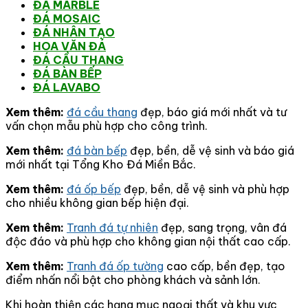
ĐÁ MARBLE
ĐÁ MOSAIC
ĐÁ NHÂN TẠO
HOA VĂN ĐÁ
ĐÁ CẦU THANG
ĐÁ BÀN BẾP
ĐÁ LAVABO
Xem thêm:
đá cầu thang
đẹp, báo giá mới nhất và tư
vấn chọn mẫu phù hợp cho công trình.
Xem thêm:
đá bàn bếp
đẹp, bền, dễ vệ sinh và báo giá
mới nhất tại Tổng Kho Đá Miền Bắc.
Xem thêm:
đá ốp bếp
đẹp, bền, dễ vệ sinh và phù hợp
cho nhiều không gian bếp hiện đại.
Xem thêm:
Tranh đá tự nhiên
đẹp, sang trọng, vân đá
độc đáo và phù hợp cho không gian nội thất cao cấp.
Xem thêm:
Tranh đá ốp tường
cao cấp, bền đẹp, tạo
điểm nhấn nổi bật cho phòng khách và sảnh lớn.
Khi hoàn thiện các hạng mục ngoại thất và khu vực