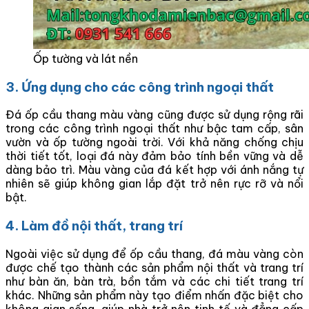
Ốp tường và lát nền
3. Ứng dụng cho các công trình ngoại thất
Đá ốp cầu thang màu vàng cũng được sử dụng rộng rãi
trong các công trình ngoại thất như bậc tam cấp, sân
vườn và ốp tường ngoài trời. Với khả năng chống chịu
thời tiết tốt, loại đá này đảm bảo tính bền vững và dễ
dàng bảo trì. Màu vàng của đá kết hợp với ánh nắng tự
nhiên sẽ giúp không gian lắp đặt trở nên rực rỡ và nổi
bật.
4. Làm đồ nội thất, trang trí
Ngoài việc sử dụng để ốp cầu thang, đá màu vàng còn
được chế tạo thành các sản phẩm nội thất và trang trí
như bàn ăn, bàn trà, bồn tắm và các chi tiết trang trí
khác. Những sản phẩm này tạo điểm nhấn đặc biệt cho
không gian sống, giúp nhà trở nên tinh tế và đẳng cấp