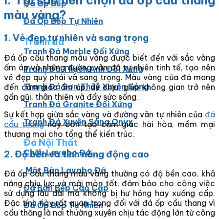
I. Tại sao nên chọn đá ốp cầu thang
Đá Ốp Bếp
màu vàng?
Đá Ốp Bếp Tự Nhiên
1. Vẻ đẹp tự nhiên và sang trọng
Tranh đá
Tranh Đá Marble Đối Xứng
Đá ốp cầu thang màu vàng được biết đến với sắc vàng
ấm áp và những đường vân đá tự nhiên tinh tế, tạo nên
Tranh Đá Thạch Anh Đối Xứng
vẻ đẹp quý phái và sang trọng. Màu vàng của đá mang
Tranh Đá Sơn Thủy Xuyên Sáng
đến cảm giác ấm áp, dễ chịu, giúp không gian trở nên
gần gũi, thân thiện và đầy sức sống.
Tranh Đá Granite Đối Xứng
Sự kết hợp giữa sắc vàng và đường vân tự nhiên của
đá
Tranh Đá Xuyên Sáng Onyx
cầu thang
này còn tạo cảm giác hài hòa, mềm mại
thương mại cho tổng thể kiến ​​trúc.
Đá Nội Thất
Chậu Lavabo Đá
2. Độ bền và tính năng động cao
Mặt Bàn Lavabo Đá
Đá ốp cầu thang màu vàng thường có độ bền cao, khả
năng chịu lực và mài mòn tốt, đảm bảo cho công việc
Đá Bàn Bếp Cao Cấp
sử dụng lâu dài mà không bị hư hỏng hay xuống cấp.
Đặc tính này rất quan trọng đối với đá ốp cầu thang vì
Đá Ốp Bếp Tự Nhiên
cầu thăng là nơi thường xuyên chịu tác động lớn từ công