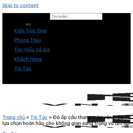
Skip to content
Tìm kiếm:
Kiến Trúc Đẹp
Phong Thủy
Tìm Hiểu Về Đá
Khách Hàng
Tin Tức
Trang chủ
»
Tin Tức
»
Đá ốp cầu thang màu vàng: Sự
lựa chọn hoàn hảo cho không gian sang trọng và ấm áp