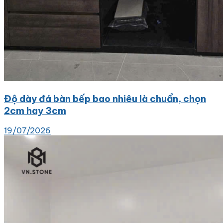
Độ dày đá bàn bếp bao nhiêu là chuẩn, chọn
2cm hay 3cm
19/07/2026