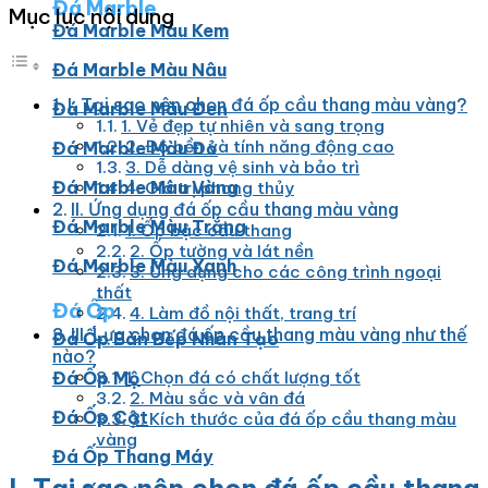
Đá Marble
Mục lục nội dung
Đá Marble Màu Kem
Đá Marble Màu Nâu
I. Tại sao nên chọn đá ốp cầu thang màu vàng?
Đá Marble Màu Đen
1. Vẻ đẹp tự nhiên và sang trọng
2. Độ bền và tính năng động cao
Đá Marble Màu Đỏ
3. Dễ dàng vệ sinh và bảo trì
Đá Marble Màu Vàng
4. Giá trị phong thủy
II. Ứng dụng đá ốp cầu thang màu vàng
Đá Marble Màu Trắng
1. Ốp bậc cầu thang
2. Ốp tường và lát nền
Đá Marble Màu Xanh
3. Ứng dụng cho các công trình ngoại
thất
Đá Ốp
4. Làm đồ nội thất, trang trí
III. Lựa chọn đá ốp cầu thang màu vàng như thế
Đá Ốp Bàn Bếp Nhân Tạo​
nào?
Đá Ốp Mộ
1. Chọn đá có chất lượng tốt
2. Màu sắc và vân đá
Đá Ốp Cột
3. Kích thước của đá ốp cầu thang màu
vàng
Đá Ốp Thang Máy