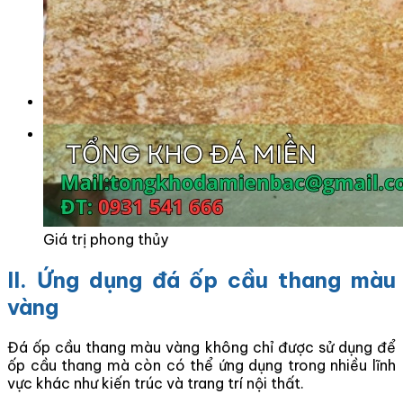
Tranh Đá Marble Đối Xứng
Tranh Đá Sơn Thủy Xuyên Sáng
Tranh Đá Thạch Anh Đối Xứng
Tranh Đá Xuyên Sáng Onyx
Vách Tivi ỐP Đá Cao Cấp
Đá Nhân Tạo
0
Giỏ hàng
Chưa có sản phẩm trong giỏ hàng.
Giá trị phong thủy
II. Ứng dụng đá ốp cầu thang màu
vàng
Đá ốp cầu thang màu vàng không chỉ được sử dụng để
ốp cầu thang mà còn có thể ứng dụng trong nhiều lĩnh
vực khác như kiến ​​trúc và trang trí nội thất.