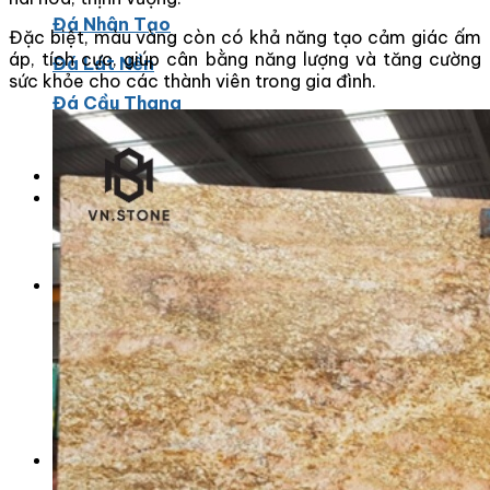
Đá Nhân Tạo
Đặc biệt, màu vàng còn có khả năng tạo cảm giác ấm
áp, tích cực, giúp cân bằng năng lượng và tăng cường
Đá Lát Nền
sức khỏe cho các thành viên trong gia đình.
Đá Cầu Thang
Đá Cầu Thang
Đá Bàn Bếp
Đá Bàn Bếp
Đá Lát Nền
Đá Bàn Bếp Cao Cấp
Đá Ốp
Đá Ốp Bếp
Đá Ốp Mặt Tiền
Đá Ốp Cột
Đá Ốp Mộ
Đá Ốp Thang Máy
Đá Ốp Bàn Bếp Nhân Tạo
Đá Ốp Bếp Tự Nhiên
Tranh đá
Tranh Đá Granite Đối Xứng