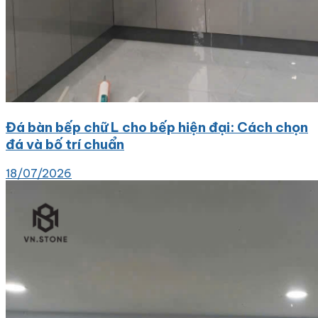
Đá bàn bếp chữ L cho bếp hiện đại: Cách chọn
đá và bố trí chuẩn
18/07/2026