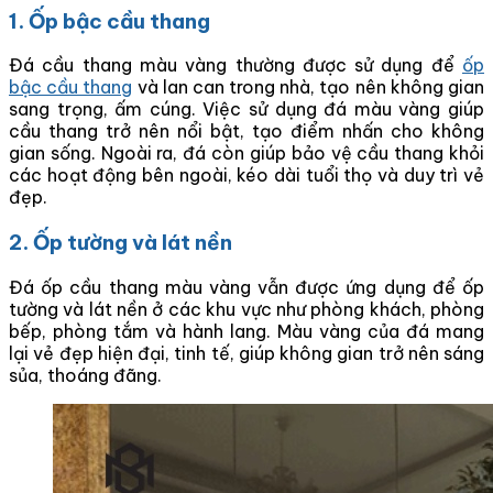
1. Ốp bậc cầu thang
Đá cầu thang màu vàng thường được sử dụng để
ốp
bậc cầu thang
và lan can trong nhà, tạo nên không gian
sang trọng, ấm cúng. Việc sử dụng đá màu vàng giúp
cầu thang trở nên nổi bật, tạo điểm nhấn cho không
gian sống. Ngoài ra, đá còn giúp bảo vệ cầu thang khỏi
các hoạt động bên ngoài, kéo dài tuổi thọ và duy trì vẻ
đẹp.
2. Ốp tường và lát nền
Đá ốp cầu thang màu vàng vẫn được ứng dụng để ốp
tường và lát nền ở các khu vực như phòng khách, phòng
bếp, phòng tắm và hành lang. Màu vàng của đá mang
lại vẻ đẹp hiện đại, tinh tế, giúp không gian trở nên sáng
sủa, thoáng đãng.