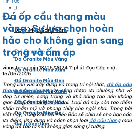
Tin Tức
Đá ốp cầu thang màu
vàng: Sự lựa chọn hoàn
Danh Mục Sản Phẩm
hảo cho không gian sang
trọng và ấm áp
Đá Granite
Đá Granite Màu Vàng
vinasite-admin
18/06/2024
11 phút đọc
Cập nhật
Đá Granite Màu Xám
15/05/2026
Đá Granite Màu Đen
Trong lĩnh vực xây dựng và trang trí nội thất,
đá ốp cầu
thang màu vàng
ngày càng được ưa chuộng nhờ vẻ
Đá Granite Màu Xanh
đẹp tự nhiên, sang trọng và khả năng tạo nên không
Đá Granite Màu Nâu
gian sống ấm cúng, hiện đại. Loại đá này còn tạo điểm
nhấn thẩm mỹ và phong thủy cho ngôi nhà. Trong bài
Đá Granite Màu Đỏ
viết này, Tổng Kho Đá Miền Bắc sẽ chia sẻ cho bạn các
ưu điểm, ứng dụng và cách chọn loại
đá cầu thang
màu
Đá Travertine
vàng để tạo ra nên không gian sống lý tưởng.