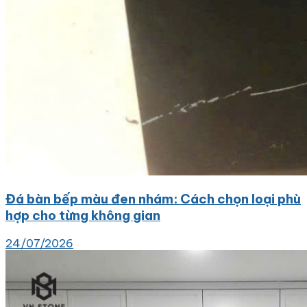
Đá bàn bếp màu đen nhám: Cách chọn loại phù
hợp cho từng không gian
24/07/2026