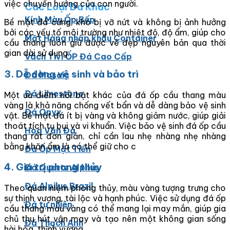
việc chuyển hướng của con người.
Các Loại Đá Khác
Kính Màu Ốp Bếp
Bề mặt đá cứng, khó bị vỡ nứt và không bị ảnh hưởng
bởi các yếu tố môi trường như nhiệt độ, độ ẩm, giúp cho
Mặt Hàng nhập khẩu Container
cầu thang luôn giữ được vẻ đẹp nguyên bản qua thời
gian dài sử dụng.
Vách Tivi ỐP Đá Cao Cấp
3. Dễ dàng vệ sinh và bảo trì
Đá Mosaic
Đá Limestone
Một ưu điểm nổi bật khác của đá ốp cầu thang màu
vàng là khả năng chống vết bẩn và dễ dàng bảo vệ sinh
Đá Onyx
vật. Bề mặt đá ít bị vàng và không giảm nước, giúp giải
thoát tích tụ bụi và vi khuẩn. Việc bảo vệ sinh đá ốp cầu
Hoa Văn Đá
thang rất đơn giản, chỉ cần lau nhẹ nhàng nhẹ nhàng
bằng khăn ẩm là có thể giữ cho c
Đá Ốp Mặt Tiền
4. Giá trị phong thủy
Đá Quartz Alpilus
Đá Alpilus Brazil
Theo quan niệm phong thủy, màu vàng tượng trưng cho
sự thịnh vượng, tài lộc và hạnh phúc. Việc sử dụng đá ốp
Đá tự nhiên
cầu thang màu vàng có thể mang lại may mắn, giúp gia
chủ thu hút vận may và tạo nên một không gian sống
Đá Thạch Anh
hài hòa, thịnh vượng.