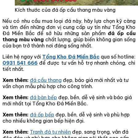
Kích thước của đá ốp cầu thang màu vàng
Nếu có nhu cầu mua loại đá này, hãy lựa chọn kỹ càng
và tìm đến những đơn vị cung cấp uy tín như Tổng Kho
Đá Miền Bắc để sở hữu những sản phẩm
đá ốp cầu
thang màu vàng
chất lượng, giúp biến không gian sống
của bạn trở thành nơi đáng sống nhất.
Liên hệ ngay với
Tổng Kho Đá Miền Bắc
qua số hotline:
0931 541 666
để được tư vấn hỗ trợ nhanh chóng, chi
tiết nhất.
Xem thêm:
đá cầu thang
đẹp, báo giá mới nhất và tư
vấn chọn mẫu phù hợp cho công trình.
Xem thêm:
đá bàn bếp
đẹp, bền, dễ vệ sinh và báo giá
mới nhất tại Tổng Kho Đá Miền Bắc.
Xem thêm:
đá ốp bếp
đẹp, bền, dễ vệ sinh và phù hợp
cho nhiều không gian bếp hiện đại.
Xem thêm:
Tranh đá tự nhiên
đẹp, sang trọng, vân đá
độc đáo và phù hợp cho không gian nội thất cao cấp.