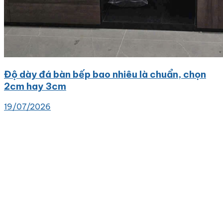
Độ dày đá bàn bếp bao nhiêu là chuẩn, chọn
2cm hay 3cm
19/07/2026