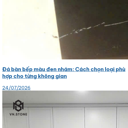
Đá bàn bếp màu đen nhám: Cách chọn loại phù
hợp cho từng không gian
24/07/2026