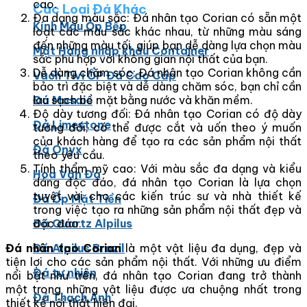
cao.
Các Loại Đá Khác
Đa dạng màu sắc: Đá nhân tạo Corian có sẵn một
Kính Màu Ốp Bếp
loạt các màu sắc khác nhau, từ những màu sáng
đến những màu tối, giúp bạn dễ dàng lựa chọn màu
Mặt Hàng nhập khẩu Container
sắc phù hợp với không gian nội thất của bạn.
Dễ dàng chăm sóc: Đá nhân tạo Corian không cần
Vách Tivi ỐP Đá Cao Cấp
bảo trì đặc biệt và dễ dàng chăm sóc, bạn chỉ cần
lau sạch bề mặt bằng nước và khăn mềm.
Đá Mosaic
Độ dày tương đối: Đá nhân tạo Corian có độ dày
Đá Limestone
tương đối, có thể được cắt và uốn theo ý muốn
của khách hàng để tạo ra các sản phẩm nội thất
Đá Onyx
theo yêu cầu.
Tính thẩm mỹ cao: Với màu sắc đa dạng và kiểu
Hoa Văn Đá
dáng độc đáo, đá nhân tạo Corian là lựa chọn
tuyệt vời cho các kiến trúc sư và nhà thiết kế
Đá Ốp Mặt Tiền
trong việc tạo ra những sản phẩm nội thất đẹp và
độc đáo.
Đá Quartz Alpilus
Đá nhân tạo Corian
là một vật liệu đa dụng, đẹp và
Đá Alpilus Brazil
tiện lợi cho các sản phẩm nội thất. Với những ưu điểm
Đá tự nhiên
nổi bật như trên, đá nhân tạo Corian đang trở thành
một trong những vật liệu được ưa chuộng nhất trong
Đá Thạch Anh
thiết kế nội thất hiện đại.