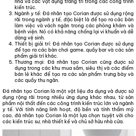
nhà và các vật dụng trang trí trong các công trình
kiến trúc.
Ngành y tế: Đá nhân tạo Corian được sử dụng rộng
rãi trong ngành y tế, đặc biệt là để tạo ra các bàn
làm việc và vách ngăn trong các phòng khám và
bệnh viện. Nó có khả năng chống lại vi khuẩn và dễ
dàng vệ sinh.
Thiết bị giải trí: Đá nhân tạo Corian được sử dụng
để tạo ra các bàn chơi game, quầy bar và các sản
phẩm giải trí khác.
Thương mại: Đá nhân tạo Corian cũng được sử
dụng trong các khu mua sắm, siêu thị và các điểm
bán lẻ khác để tạo ra các sản phẩm trưng bày và
các quầy thu ngân.
Đá nhân tạo Corian là một vật liệu đa dụng và được sử
dụng rộng rãi trong nhiều ứng dụng khác nhau, từ sản
phẩm nội thất đến các công trình kiến trúc lớn và ngành
y tế. Với tính năng linh hoạt, độ bền và tính thẩm mỹ
cao, đá nhân tạo Corian là một lựa chọn tuyệt vời cho
các kiến trúc sư, nhà thiết kế và chủ sở hữu nhà cửa.