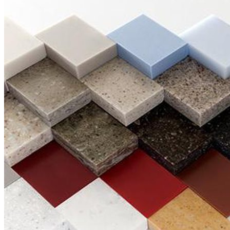
Đá Marble
Đá Marble Màu Kem
Đá Marble Màu Nâu
Đá Marble Màu Đen
Đá Marble Màu Đỏ
Đá Marble Màu Vàng
Đá Marble Màu Trắng
Đá Marble Màu Xanh
Đá Ốp
Đá Ốp Bàn Bếp Nhân Tạo​
Đá Ốp Mộ
Đá Ốp Cột
Đá Ốp Thang Máy