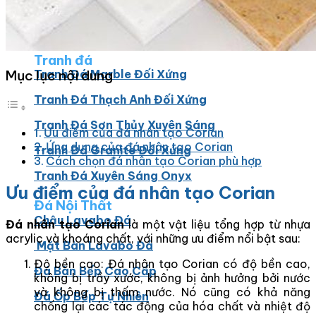
Đá Ốp Bếp
Đá Ốp Bếp Tự Nhiên
Tranh đá
Mục lục nội dung
Tranh Đá Marble Đối Xứng
Tranh Đá Thạch Anh Đối Xứng
Tranh Đá Sơn Thủy Xuyên Sáng
Ưu điểm của đá nhân tạo Corian
Ứng dụng của đá nhân tạo Corian
Tranh Đá Granite Đối Xứng
Cách chọn đá nhân tạo Corian phù hợp
Tranh Đá Xuyên Sáng Onyx
Ưu điểm của đá nhân tạo Corian
Đá Nội Thất
Chậu Lavabo Đá
Đá nhân tạo Corian
là một vật liệu tổng hợp từ nhựa
acrylic và khoáng chất, với những ưu điểm nổi bật sau:
Mặt Bàn Lavabo Đá
Độ bền cao: Đá nhân tạo Corian có độ bền cao,
Đá Bàn Bếp Cao Cấp
không bị trầy xước, không bị ảnh hưởng bởi nước
và không bị thấm nước. Nó cũng có khả năng
Đá Ốp Bếp Tự Nhiên
chống lại các tác động của hóa chất và nhiệt độ