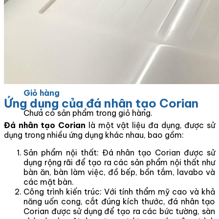
Tranh Đá Marble Đối Xứng
Tranh Đá Sơn Thủy Xuyên Sáng
Tranh Đá Thạch Anh Đối Xứng
Tranh Đá Xuyên Sáng Onyx
Vách Tivi ỐP Đá Cao Cấp
Đá Nhân Tạo
0
Giỏ hàng
Ứng dụng của đá nhân tạo Corian
Chưa có sản phẩm trong giỏ hàng.
Đá nhân tạo Corian
là một vật liệu đa dụng, được sử
dụng trong nhiều ứng dụng khác nhau, bao gồm:
Sản phẩm nội thất: Đá nhân tạo Corian được sử
dụng rộng rãi để tạo ra các sản phẩm nội thất như
bàn ăn, bàn làm việc, đồ bếp, bồn tắm, lavabo và
các mặt bàn.
Công trình kiến trúc: Với tính thẩm mỹ cao và khả
năng uốn cong, cắt đúng kích thước, đá nhân tạo
Corian được sử dụng để tạo ra các bức tường, sàn