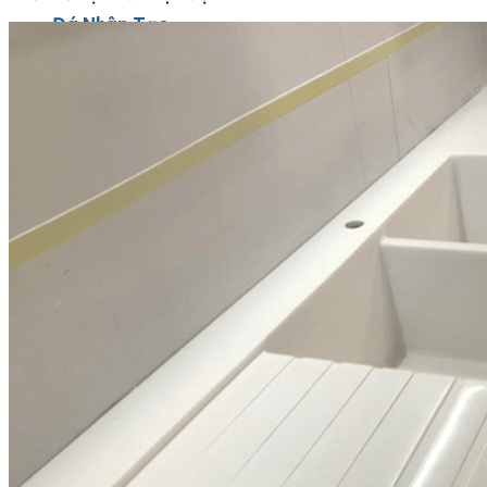
Đá Nhân Tạo
Đá Lát Nền
Đá Cầu Thang
Đá Cầu Thang
Đá Bàn Bếp
Đá Bàn Bếp
Đá Lát Nền
Đá Bàn Bếp Cao Cấp
Đá Ốp
Đá Ốp Bếp
Đá Ốp Mặt Tiền
Đá Ốp Cột
Đá Ốp Mộ
Đá Ốp Thang Máy
Đá Ốp Bàn Bếp Nhân Tạo
Đá Ốp Bếp Tự Nhiên
Tranh đá
Tranh Đá Granite Đối Xứng