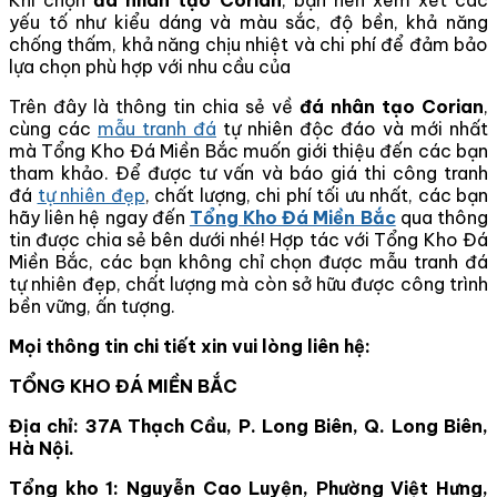
yếu tố như kiểu dáng và màu sắc, độ bền, khả năng
chống thấm, khả năng chịu nhiệt và chi phí để đảm bảo
lựa chọn phù hợp với nhu cầu của
Trên đây là thông tin chia sẻ về
đá nhân tạo Corian
,
cùng các
mẫu tranh đá
tự nhiên độc đáo và mới nhất
mà Tổng Kho Đá Miền Bắc muốn giới thiệu đến các bạn
tham khảo. Để được tư vấn và báo giá thi công tranh
đá
tự nhiên đẹp
, chất lượng, chi phí tối ưu nhất, các bạn
hãy liên hệ ngay đến
Tổng Kho Đá Miền Bắc
qua thông
tin được chia sẻ bên dưới nhé! Hợp tác với Tổng Kho Đá
Miền Bắc, các bạn không chỉ chọn được mẫu tranh đá
tự nhiên đẹp, chất lượng mà còn sở hữu được công trình
bền vững, ấn tượng.
Mọi thông tin chi tiết xin vui lòng liên hệ:
TỔNG KHO ĐÁ MIỀN BẮC
Địa chỉ: 37A Thạch Cầu, P. Long Biên, Q. Long Biên,
Hà Nội.
Tổng kho 1: Nguyễn Cao Luyện, Phường Việt Hưng,