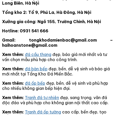
Long Biên, Hà Nội
Tổng kho 2: Tổ 9, Phú La, Hà Đông, Hà Nội
Xưởng gia công: Ngõ 155, Trường Chinh, Hà Nội
Hotline: 0931 541 666
Gmail: tongkhodamienbac@gmail.com –
haihoanstone@gmail.com
Xem thêm:
đá cầu thang
đẹp, báo giá mới nhất và tư
vấn chọn mẫu phù hợp cho công trình.
Xem thêm:
đá bàn bếp
đẹp, bền, dễ vệ sinh và báo giá
mới nhất tại Tổng Kho Đá Miền Bắc.
Xem thêm:
đá ốp bếp
đẹp, bền, dễ vệ sinh và phù hợp
cho nhiều không gian bếp hiện đại.
Xem thêm:
Tranh đá tự nhiên
đẹp, sang trọng, vân đá
độc đáo và phù hợp cho không gian nội thất cao cấp.
Xem thêm:
Tranh đá ốp tường
cao cấp, bền đẹp, tạo