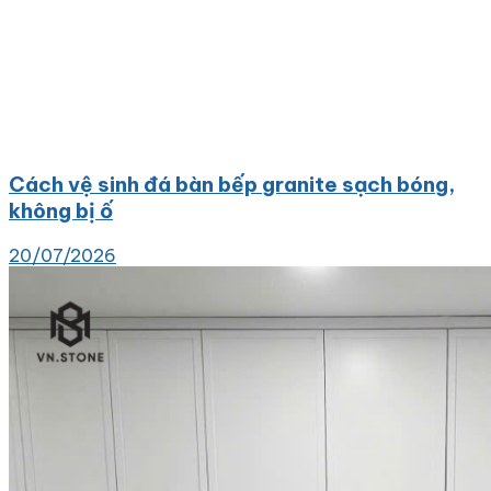
Cách vệ sinh đá bàn bếp granite sạch bóng,
không bị ố
20/07/2026