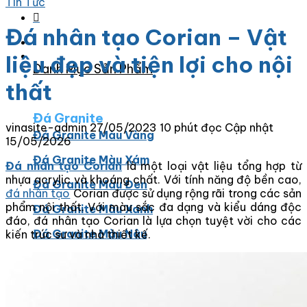
Tin Tức
Đá nhân tạo Corian – Vật
liệu đẹp và tiện lợi cho nội
Danh Mục Sản Phẩm
thất
Đá Granite
vinasite-admin
27/05/2023
10 phút đọc
Cập nhật
Đá Granite Màu Vàng
15/05/2026
Đá Granite Màu Xám
Đá nhân tạo Corian
là một loại vật liệu tổng hợp từ
nhựa acrylic và khoáng chất. Với tính năng độ bền cao,
Đá Granite Màu Đen
đá nhân tạo
Corian được sử dụng rộng rãi trong các sản
phẩm nội thất. Với màu sắc đa dạng và kiểu dáng độc
Đá Granite Màu Xanh
đáo, đá nhân tạo Corian là lựa chọn tuyệt vời cho các
Đá Granite Màu Nâu
kiến trúc sư và nhà thiết kế.
Đá Granite Màu Đỏ
Đá Travertine