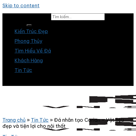
Skip to content
Tìm kiếm:
Kiến Trúc Đẹp
Phong Thủy
Tìm Hiểu Về Đá
Khách Hàng
Tin Tức
Trang chủ
»
Tin Tức
»
Đá nhân tạo Corian – Vật liệu
đẹp và tiện lợi cho nội thất