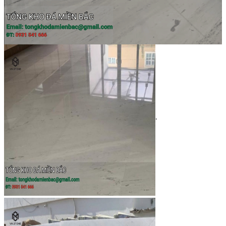
Tranh Đá Marble Đối Xứng
Tranh Đá Sơn Thủy Xuyên Sáng
Tranh Đá Thạch Anh Đối Xứng
Tranh Đá Xuyên Sáng Onyx
Vách Tivi ỐP Đá Cao Cấp
Đá Nhân Tạo
0
Giỏ hàng
Chưa có sản phẩm trong giỏ hàng.