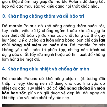
gian. Đặc điểm này giúp đá marble Polaris dễ dàng kết
hợp với các màu sắc và kiểu dáng nội thất khác nhau.
3. Khả năng chống thấm và dễ bảo trì
Đá marble Polaris có khả năng chống thấm nước tốt,
tuy nhiên, việc xử lý chống ngấm trước khi sử dụng là
cần thiết để bảo vệ đá khỏi các chất lỏng có thể gây
hư hỏng. Để giữ cho đá luôn sáng bóng, bạn chỉ cần
lau
chùi bằng vải mềm
và
nước ấm
. Đá marble Polaris
không yêu cầu bảo trì phức tạp, nhưng nên tránh sử
dụng các chất tẩy rửa mạnh hoặc có tính axit để không
làm hỏng bề mặt đá.
4. Khả năng chịu nhiệt và chống ăn mòn
Đá marble Polaris có khả năng chịu nhiệt tương đối
thấp, vì vậy không nên sử dụng cho các khu vực có
nhiệt độ cao. Tuy nhiên, đá có
khả năng chống ăn mòn
hóa học tốt
, giúp nó giữ được vẻ đẹp lâu dài ngay cả
khi tiếp xúc với các chất tẩy rửa nhẹ.