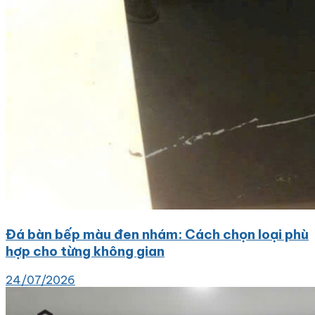
Đá bàn bếp màu đen nhám: Cách chọn loại phù
hợp cho từng không gian
24/07/2026