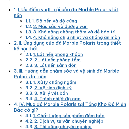
I. Ưu điểm vượt trội của đá Marble Polaris lát
nền
1. Độ bền và độ cứng
2. Màu sắc và đường vân
3. Khả năng chống thấm và dễ bảo trì
4. Khả năng chịu nhiệt và chống ăn mòn
II. Ứng dụng của đá Marble Polaris trong thiết
kế nội thất
1. Lát nền phòng khách
2. Lát nền phòng tắm
3. Lát nền sảnh đón
III. Hướng dẫn chăm sóc và vệ sinh đá Marble
Polaris lát nền
1. Xử lý chống ngấm
2. Vệ sinh định kỳ
3. Xử lý vết bẩn
4. Tránh nhiệt độ cao
IV. Mua đá Marble Polaris tại Tổng Kho Đá Miền
Bắc có gì?
1. Chất lượng sản phẩm đảm bảo
2. Dịch vụ tư vấn chuyên nghiệp
3. Thi công chuyên nghiệp