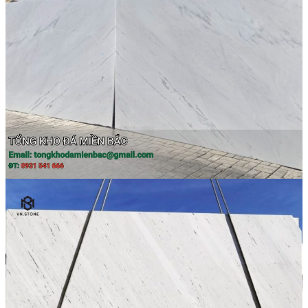
Đá Marble
Đá Marble Màu Kem
Đá Marble Màu Nâu
Đá Marble Màu Đen
Đá Marble Màu Đỏ
Đá Marble Màu Vàng
Đá Marble Màu Trắng
Đá Marble Màu Xanh
Đá Ốp
Đá Ốp Bàn Bếp Nhân Tạo​
Đá Ốp Mộ
Đá Ốp Cột
Đá Ốp Thang Máy