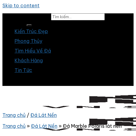
Skip to content
Tìm kiếm:
Kiến Trúc Đẹp
Phong Thủy
Tìm Hiểu Về Đá
Khách Hàng
Tin Tức
Trang chủ
/
Đá Lát Nền
Trang chủ
»
Đá Lát Nền
»
Đá Marble Polaris lát nền