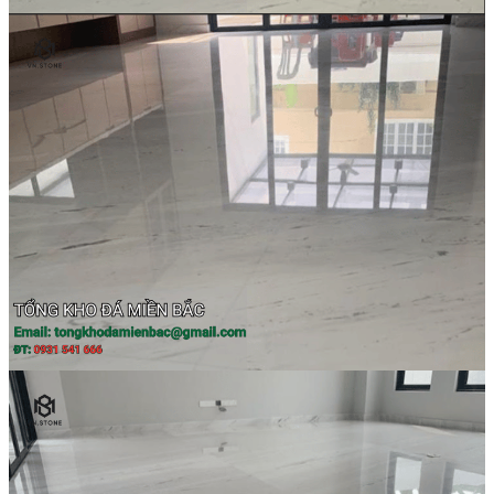
Các Loại Đá Khác
Kính Màu Ốp Bếp
Mặt Hàng nhập khẩu Container
Vách Tivi ỐP Đá Cao Cấp
Đá Mosaic
Đá Limestone
Đá Onyx
Hoa Văn Đá
Đá Ốp Mặt Tiền
Đá Quartz Alpilus
Đá Alpilus Brazil
Đá tự nhiên
Đá Thạch Anh