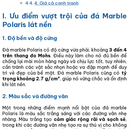
4. Giá cả cạnh tranh
I. Ưu điểm vượt trội của đá Marble
Polaris lát nền
1. Độ bền và độ cứng
Đá marble Polaris có độ cứng vừa phải, khoảng
3 đến 4
trên thang đo Mohs
. Điều này làm cho nó đủ bền để
chống lại mài mòn hàng ngày và chịu lực tốt, tuy nhiên,
cần tránh các vật sắc nhọn hoặc va đập mạnh để duy
trì vẻ đẹp của bề mặt. Đá marble Polaris cũng có
tỷ
trọng khoảng 2.7 g/cm³
, giúp nó vững chắc và ổn định
khi lát nền.
2. Màu sắc và đường vân
Một trong những điểm mạnh nổi bật của đá marble
Polaris là màu sắc trắng sáng với các đường vân nhẹ
nhàng. Màu trắng tạo
cảm giác rộng rãi và sạch sẽ
,
trong khi các đường vân nhẹ tạo ra sự thú vị cho không