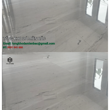
Đá Nhân Tạo
Đá Lát Nền
Đá Cầu Thang
Đá Cầu Thang
Đá Bàn Bếp
Đá Bàn Bếp
Đá Lát Nền
Đá Bàn Bếp Cao Cấp
Đá Ốp
Đá Ốp Bếp
Đá Ốp Mặt Tiền
Đá Ốp Cột
Đá Ốp Mộ
Đá Ốp Thang Máy
Đá Ốp Bàn Bếp Nhân Tạo
Đá Ốp Bếp Tự Nhiên
Tranh đá
Tranh Đá Granite Đối Xứng