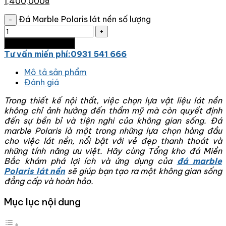
1,400,000
₫
Đá Marble Polaris lát nền số lượng
Thêm vào giỏ hàng
Tư vấn miến phí:0931 541 666
Mô tả sản phẩm
Đánh giá
Trong thiết kế nội thất, việc chọn lựa vật liệu lát nền
không chỉ ảnh hưởng đến thẩm mỹ mà còn quyết định
đến sự bền bỉ và tiện nghi của không gian sống. Đá
marble Polaris là một trong những lựa chọn hàng đầu
cho việc lát nền, nổi bật với vẻ đẹp thanh thoát và
những tính năng ưu việt. Hãy cùng Tổng kho đá Miền
Bắc khám phá lợi ích và ứng dụng của
đá marble
Polaris lát nền
sẽ giúp bạn tạo ra một không gian sống
đẳng cấp và hoàn hảo.
Mục lục nội dung