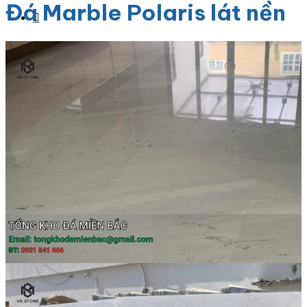
Đá Marble Polaris lát nền
Danh Mục Sản Phẩm
Đá Granite
Đá Granite Màu Vàng
Đá Granite Màu Xám
Đá Granite Màu Đen
Đá Granite Màu Xanh
Đá Granite Màu Nâu
Đá Granite Màu Đỏ
Đá Travertine