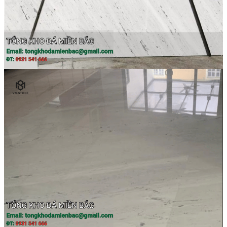
Đá Ốp Bếp
Đá Ốp Bếp Tự Nhiên
Tranh đá
Tranh Đá Marble Đối Xứng
Tranh Đá Thạch Anh Đối Xứng
Tranh Đá Sơn Thủy Xuyên Sáng
Tranh Đá Granite Đối Xứng
Tranh Đá Xuyên Sáng Onyx
Đá Nội Thất
Chậu Lavabo Đá
Mặt Bàn Lavabo Đá
Đá Bàn Bếp Cao Cấp
Đá Ốp Bếp Tự Nhiên