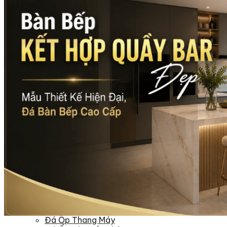
Đá tự nhiên
Đá Thạch Anh
Đá Nhân Tạo
Đá Lát Nền
Đá Cầu Thang
Đá Cầu Thang
Đá Bàn Bếp
Đá Bàn Bếp
Đá Lát Nền
Đá Bàn Bếp Cao Cấp
Đá Ốp
Đá Ốp Bếp
Đá Ốp Mặt Tiền
Đá Ốp Cột
Đá Ốp Mộ
Đá Ốp Thang Máy