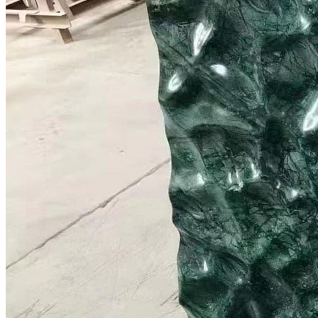
Đá Ốp Cột
Đá Ốp Thang Máy
Đá Ốp Bếp
Đá Ốp Bếp Tự Nhiên
Tranh đá
Tranh Đá Marble Đối Xứng
Tranh Đá Thạch Anh Đối Xứng
Tranh Đá Sơn Thủy Xuyên Sáng
Tranh Đá Granite Đối Xứng
Tranh Đá Xuyên Sáng Onyx
Đá Nội Thất
Chậu Lavabo Đá
Mặt Bàn Lavabo Đá