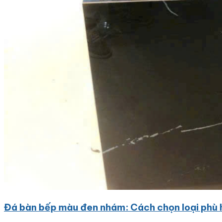
Đá bàn bếp màu đen nhám: Cách chọn loại phù 