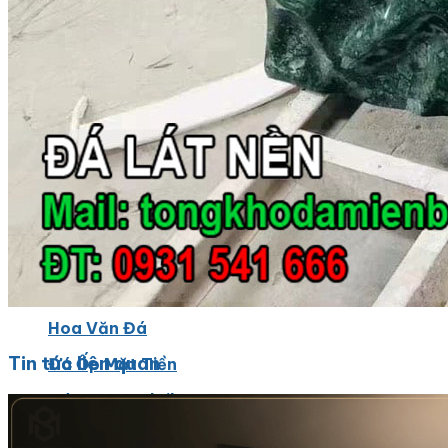
Đá Bàn Bếp Cao Cấp
Đá Ốp Bếp Tự Nhiên
Các Loại Đá Khác
Kính Màu Ốp Bếp
Mặt Hàng nhập khẩu Container
Vách Tivi ỐP Đá Cao Cấp
Đá Mosaic
Đá Limestone
Đá Onyx
Hoa Văn Đá
Tin tức liên quan
Đá Ốp Mặt Tiền
Đá Quartz Alpilus
Đá Alpilus Brazil