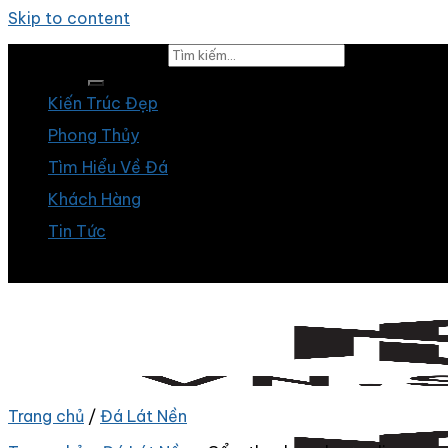
Skip to content
Tìm kiếm:
Kiến Trúc Đẹp
Phong Thủy
Tìm Hiểu Về Đá
Khách Hàng
Tin Tức
Trang chủ
/
Đá Lát Nền