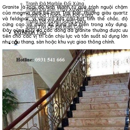
Tranh Đá Marble Đối Xứng
Granite là loại đá hình thành từ quá trình nguội chậm
Tranh Đá Sơn Thủy Xuyên Sáng
của magma dưới bề mặt Trái Đất, thường giàu quartz
Tranh Đá Thạch Anh Đối Xứng
và feldspar, vì vậy có kết cấu hạt tinh thể chắc, độ
Tranh Đá Xuyên Sáng Onyx
cứng cao và được sử dụng phổ biến trong xây dựng.
Vách Tivi ỐP Đá Cao Cấp
Đây cũng là lý do các dòng đá granite thường được ưu
Đá Nhân Tạo
tiên cho các vị trí cần chịu lực và tần suất sử dụng lớn
như cầu thang, sàn hoặc khu vực giao thông chính.
0
Giỏ hàng
Chưa có sản phẩm trong giỏ hàng.