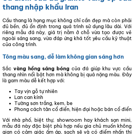
thang nhập khẩu Iran
Cầu thang là hạng mục không chỉ cần đẹp mà còn phải
đủ bền, đủ ổn định trong quá trình sử dụng lâu dài. Với
riêng mẫu đá này, giá trị nằm ở chỗ vừa tạo được vẻ
ngoài sáng sang, vừa đáp ứng khá tốt yêu cầu kỹ thuật
của công trình.
Tông màu sang, dễ làm không gian sáng hơn
Sắc
vàng hồng sáng bóng
của đá giúp khu vực cầu
thang nhìn nổi bật hơn mà không bị quá nặng màu. Đây
là gam màu dễ kết hợp với:
Tay vịn gỗ tự nhiên
Lan can kính
Tường sơn trắng, kem, be
Phong cách tân cổ điển, hiện đại hoặc bán cổ điển
Với nhà phố, biệt thự, showroom hay khách sạn mini,
mẫu đá này đặc biệt phù hợp nếu gia chủ muốn không
gian có cảm giác ấm áp, sạch sẽ và có điểm nhấn thị