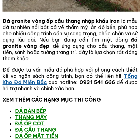
Đá granite vàng ốp cầu thang nhập khẩu Iran
là mẫu
đá tự nhiên nổi bật cả về thẩm mỹ lẫn độ bền, phù hợp
cho nhiều công trình cần sự sang trọng, chắc chắn và sử
dụng lâu dài. Nếu bạn đang cần tìm một dòng
đá
granite vàng đẹp
, dễ ứng dụng cho cầu thang, mặt
tiền, sảnh hoặc tường trang trí, đây là lựa chọn rất đáng
tham khảo.
Để được tư vấn mẫu đá phù hợp với phong cách thiết
kế và ngân sách công trình, bạn có thể liên hệ
Tổng
Kho Đá Miền Bắc
qua hotline:
0931 541 666
để được
hỗ trợ nhanh và chính xác hơn.
XEM THÊM CÁC HẠNG MỤC THI CÔNG
ĐÁ BÀN BẾP
THANG MÁY
ĐÁ ỐP CỘT
ĐÁ CẦU THANG
ĐÁ ỐP MẶT TIỀN