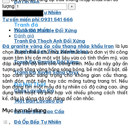
Đá Ốp Bếp
lượng
Đá Ốp Bếp Tự Nhiên
Thêm vào giỏ hàng
Tư vấn miến phí:0931 541 666
Tranh đá
Mô tả sản phẩm
Tranh Đá Marble Đối Xứng
Đánh giá
Tranh Đá Thạch Anh Đối Xứng
Đá granite vàng ốp cầu thang nhập khẩu Iran
là lựa
Tranh Đá Sơn Thủy Xuyên Sáng
chọn được nhiều chủ nhà, kiến trúc sư và đơn vị thi công
quan tâm khi cần một vật liệu vừa có tính thẩm mỹ, vừa
Tranh Đá Granite Đối Xứng
đáp ứng tốt độ bền cho công trình. Mẫu đá này gây ấn
tượng với tông vàng hồng sáng bóng, bề mặt nổi bật, dễ
Tranh Đá Xuyên Sáng Onyx
tạo cảm giác sang trọng cho không gian cầu thang,
sảnh đón, mặt tiền hay các mảng tường trang trí. Nếu
Đá Nội Thất
bạn đang tìm một mẫu đá tự nhiên có độ cứng cao, ứng
Chậu Lavabo Đá
dụng linh hoạt và phù hợp với nhiều phong cách thiết
kế, đây là dòng đá rất đáng để cân nhắc.
Mặt Bàn Lavabo Đá
Mục lục nội dung
Đá Bàn Bếp Cao Cấp
Đá Ốp Bếp Tự Nhiên