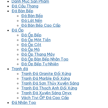
Danh Mục Sản Phẩm
Đá Cầu Thang
Đá Bàn Bếp
Đá Bàn Bếp
Đá Lát Nền
Đá Bàn Bếp Cao Cấp
Đá Ốp
Đá Ốp Bếp
Đá Ốp Mặt Tiền
Đá Ốp Cột
Đá Ốp Mộ
Đá Ốp Thang Máy
Đá Ốp Bàn Bếp Nhân Tạo
Đá Ốp Bếp Tự Nhiên
Tranh đá
Tranh Đá Granite Đối Xứng
Tranh Đá Marble Đối Xứng
Tranh Đá Sơn Thủy Xuyên Sáng
Tranh Đá Thạch Anh Đối Xứng
Tranh Đá Xuyên Sáng Onyx
Vách Tivi ỐP Đá Cao Cấp
Đá Nhân Tạo