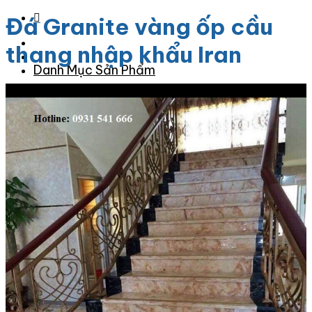
Đá Granite vàng ốp cầu
thang nhập khẩu Iran
Danh Mục Sản Phẩm
Giảm giá!
Đá Granite
Đá Granite Màu Vàng
Đá Granite Màu Xám
Đá Granite Màu Đen
Đá Granite Màu Xanh
Đá Granite Màu Nâu
Đá Granite Màu Đỏ
Đá Travertine