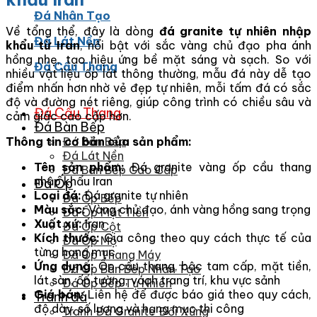
Đá Nhân Tạo
Về tổng thể, đây là dòng
đá granite tự nhiên nhập
Đá Lát Nền
khẩu từ Iran
, nổi bật với sắc vàng chủ đạo pha ánh
hồng nhẹ, tạo hiệu ứng bề mặt sáng và sạch. So với
Đá Cầu Thang
nhiều vật liệu ốp lát thông thường, mẫu đá này dễ tạo
điểm nhấn hơn nhờ vẻ đẹp tự nhiên, mỗi tấm đá có sắc
độ và đường nét riêng, giúp công trình có chiều sâu và
Đá Cầu Thang
cảm giác cao cấp hơn.
Đá Bàn Bếp
Thông tin cơ bản của sản phẩm:
Đá Bàn Bếp
Đá Lát Nền
Tên sản phẩm:
Đá granite vàng ốp cầu thang
Đá Bàn Bếp Cao Cấp
nhập khẩu Iran
Đá Ốp
Loại đá:
Đá granite tự nhiên
Đá Ốp Bếp
Màu sắc:
Vàng chủ đạo, ánh vàng hồng sang trọng
Đá Ốp Mặt Tiền
Xuất xứ:
Iran
Đá Ốp Cột
Kích thước:
Gia công theo quy cách thực tế của
Đá Ốp Mộ
từng hạng mục
Đá Ốp Thang Máy
Ứng dụng:
Ốp cầu thang, bậc tam cấp, mặt tiền,
Đá Ốp Bàn Bếp Nhân Tạo
lát sàn, ốp tường, vách trang trí, khu vực sảnh
Đá Ốp Bếp Tự Nhiên
Giá bán:
Liên hệ để được báo giá theo quy cách,
Tranh đá
độ dày, số lượng và hạng mục thi công
Tranh Đá Granite Đối Xứng