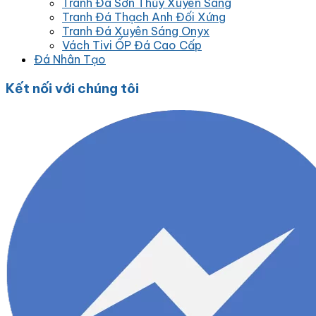
Tranh Đá Sơn Thủy Xuyên Sáng
Tranh Đá Thạch Anh Đối Xứng
Tranh Đá Xuyên Sáng Onyx
Vách Tivi ỐP Đá Cao Cấp
Đá Nhân Tạo
Kết nối với chúng tôi