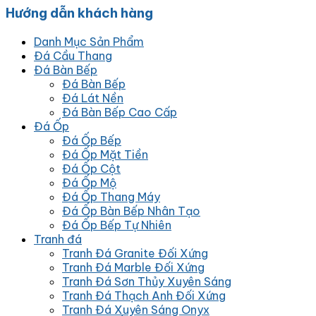
Hướng dẫn khách hàng
Danh Mục Sản Phẩm
Đá Cầu Thang
Đá Bàn Bếp
Đá Bàn Bếp
Đá Lát Nền
Đá Bàn Bếp Cao Cấp
Đá Ốp
Đá Ốp Bếp
Đá Ốp Mặt Tiền
Đá Ốp Cột
Đá Ốp Mộ
Đá Ốp Thang Máy
Đá Ốp Bàn Bếp Nhân Tạo
Đá Ốp Bếp Tự Nhiên
Tranh đá
Tranh Đá Granite Đối Xứng
Tranh Đá Marble Đối Xứng
Tranh Đá Sơn Thủy Xuyên Sáng
Tranh Đá Thạch Anh Đối Xứng
Tranh Đá Xuyên Sáng Onyx