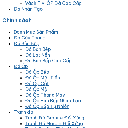
Vách Tivi ỐP Đá Cao Cấp
Đá Nhân Tạo
Chính sách
Danh Mục Sản Phẩm
Đá Cầu Thang
Đá Bàn Bếp
Đá Bàn Bếp
Đá Lát Nền
Đá Bàn Bếp Cao Cấp
Đá Ốp
Đá Ốp Bếp
Đá Ốp Mặt Tiền
Đá Ốp Cột
Đá Ốp Mộ
Đá Ốp Thang Máy
Đá Ốp Bàn Bếp Nhân Tạo
Đá Ốp Bếp Tự Nhiên
Tranh đá
Tranh Đá Granite Đối Xứng
Tranh Đá Marble Đối Xứng