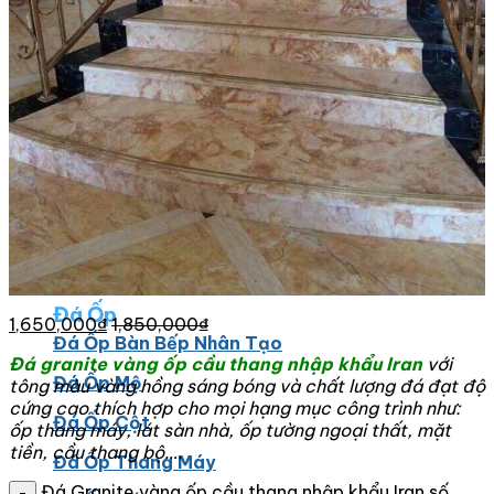
Đá Marble
Đá Marble Màu Kem
Đá Marble Màu Nâu
Đá Marble Màu Đen
Đá Marble Màu Đỏ
Đá Marble Màu Vàng
Đá Marble Màu Trắng
Đá Marble Màu Xanh
Đá Ốp
1,650,000
₫
1,850,000
₫
Đá Ốp Bàn Bếp Nhân Tạo​
Đá granite vàng ốp cầu thang nhập khẩu Iran
với
Đá Ốp Mộ
tông màu vàng hồng sáng bóng và chất lượng đá đạt độ
cứng cao thích hợp cho mọi hạng mục công trình như:
Đá Ốp Cột
ốp thang máy, lát sàn nhà, ốp tường ngoại thất, mặt
tiền, cầu thang bộ….
Đá Ốp Thang Máy
Đá Granite vàng ốp cầu thang nhập khẩu Iran số