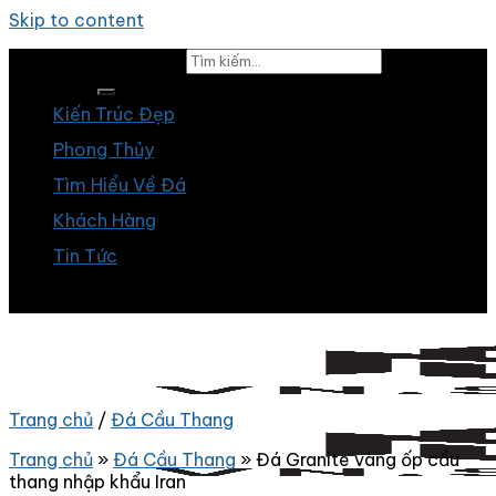
Skip to content
Tìm kiếm:
Kiến Trúc Đẹp
Phong Thủy
Tìm Hiểu Về Đá
Khách Hàng
Tin Tức
Trang chủ
/
Đá Cầu Thang
Trang chủ
»
Đá Cầu Thang
»
Đá Granite vàng ốp cầu
thang nhập khẩu Iran