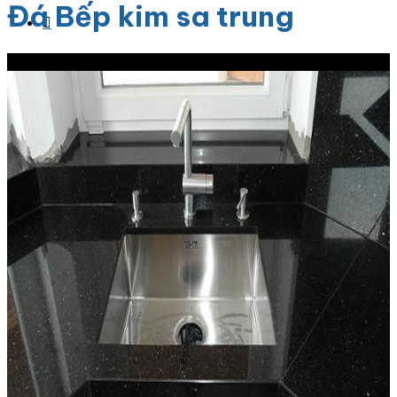
Đá Bếp kim sa trung
Giảm giá!
Danh Mục Sản Phẩm
Đá Granite
Đá Granite Màu Vàng
Đá Granite Màu Xám
Đá Granite Màu Đen
Đá Granite Màu Xanh
Đá Granite Màu Nâu
Đá Granite Màu Đỏ
Đá Travertine