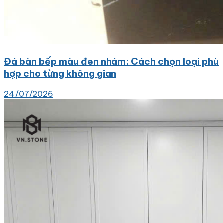
Đá bàn bếp màu đen nhám: Cách chọn loại phù
hợp cho từng không gian
24/07/2026