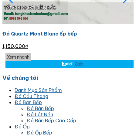
Đá Quartz Mont Blanc ốp bếp
1,150,000
₫
Xem nhanh
Zalo
Về chúng tôi
Danh Mục Sản Phẩm
Đá Cầu Thang
Đá Bàn Bếp
Đá Bàn Bếp
Đá Lát Nền
Đá Bàn Bếp Cao Cấp
Đá Ốp
Đá Ốp Bếp