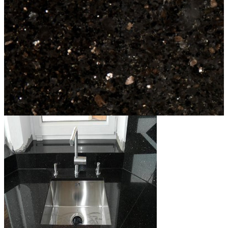
Đá Ốp Bếp
Đá Ốp Bếp Tự Nhiên
Tranh đá
Tranh Đá Marble Đối Xứng
Tranh Đá Thạch Anh Đối Xứng
Tranh Đá Sơn Thủy Xuyên Sáng
Tranh Đá Granite Đối Xứng
Tranh Đá Xuyên Sáng Onyx
Đá Nội Thất
Chậu Lavabo Đá
Mặt Bàn Lavabo Đá
Đá Bàn Bếp Cao Cấp
Đá Ốp Bếp Tự Nhiên