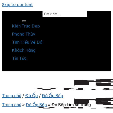
Skip to content
Tìm kiếm:
Kiến Trúc Đẹp
Phong Thủy
Tìm Hiểu Về Đá
Khách Hàng
Tin Tức
Trang chủ
/
Đá Ốp
/
Đá Ốp Bếp
Trang chủ
»
Đá Ốp Bếp
»
Đá Bếp kim sa trung