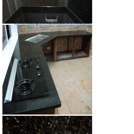
Các Loại Đá Khác
Kính Màu Ốp Bếp
Mặt Hàng nhập khẩu Container
Vách Tivi ỐP Đá Cao Cấp
Đá Mosaic
Đá Limestone
Đá Onyx
Hoa Văn Đá
Đá Ốp Mặt Tiền
Đá Quartz Alpilus
Đá Alpilus Brazil
Đá tự nhiên
Đá Thạch Anh