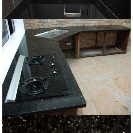
Đá Marble
Đá Marble Màu Kem
Đá Marble Màu Nâu
Đá Marble Màu Đen
Đá Marble Màu Đỏ
Đá Marble Màu Vàng
Đá Marble Màu Trắng
Đá Marble Màu Xanh
Đá Ốp
Đá Ốp Bàn Bếp Nhân Tạo​
Đá Ốp Mộ
Đá Ốp Cột
Đá Ốp Thang Máy