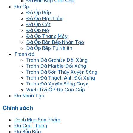
Đá Bàn Bếp Cao Cấp
Đá Ốp
Đá Ốp Bếp
Đá Ốp Mặt Tiền
Đá Ốp Cột
Đá Ốp Mộ
Đá Ốp Thang Máy
Đá Ốp Bàn Bếp Nhân Tạo
Đá Ốp Bếp Tự Nhiên
Tranh đá
Tranh Đá Granite Đối Xứng
Tranh Đá Marble Đối Xứng
Tranh Đá Sơn Thủy Xuyên Sáng
Tranh Đá Thạch Anh Đối Xứng
Tranh Đá Xuyên Sáng Onyx
Vách Tivi ỐP Đá Cao Cấp
Đá Nhân Tạo
Chính sách
Danh Mục Sản Phẩm
Đá Cầu Thang
Đá Bàn Bếp