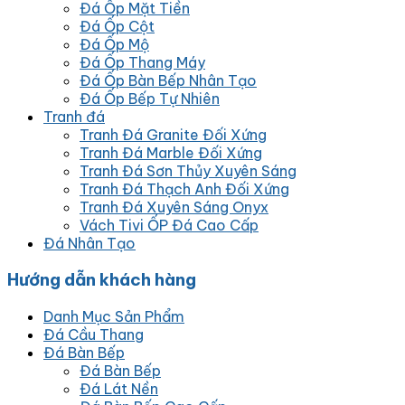
Đá Ốp Mặt Tiền
Đá Ốp Cột
Đá Ốp Mộ
Đá Ốp Thang Máy
Đá Ốp Bàn Bếp Nhân Tạo
Đá Ốp Bếp Tự Nhiên
Tranh đá
Tranh Đá Granite Đối Xứng
Tranh Đá Marble Đối Xứng
Tranh Đá Sơn Thủy Xuyên Sáng
Tranh Đá Thạch Anh Đối Xứng
Tranh Đá Xuyên Sáng Onyx
Vách Tivi ỐP Đá Cao Cấp
Đá Nhân Tạo
Hướng dẫn khách hàng
Danh Mục Sản Phẩm
Đá Cầu Thang
Đá Bàn Bếp
Đá Bàn Bếp
Đá Lát Nền