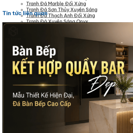
Tranh Đá Marble Đối Xứng
Tranh Đá Sơn Thủy Xuyên Sáng
Tin tức liên quan
Tranh Đá Thạch Anh Đối Xứng
Tranh Đá Xuyên Sáng Onyx
Vách Tivi ỐP Đá Cao Cấp
Đá Nhân Tạo
0
Giỏ hàng
Chưa có sản phẩm trong giỏ hàng.