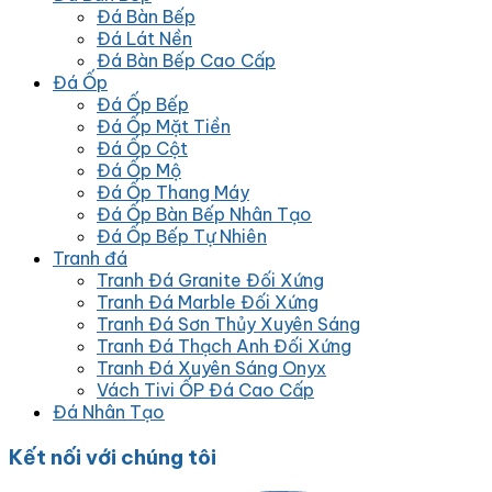
Đá Bàn Bếp
Đá Lát Nền
Đá Bàn Bếp Cao Cấp
Đá Ốp
Đá Ốp Bếp
Đá Ốp Mặt Tiền
Đá Ốp Cột
Đá Ốp Mộ
Đá Ốp Thang Máy
Đá Ốp Bàn Bếp Nhân Tạo
Đá Ốp Bếp Tự Nhiên
Tranh đá
Tranh Đá Granite Đối Xứng
Tranh Đá Marble Đối Xứng
Tranh Đá Sơn Thủy Xuyên Sáng
Tranh Đá Thạch Anh Đối Xứng
Tranh Đá Xuyên Sáng Onyx
Vách Tivi ỐP Đá Cao Cấp
Đá Nhân Tạo
Kết nối với chúng tôi