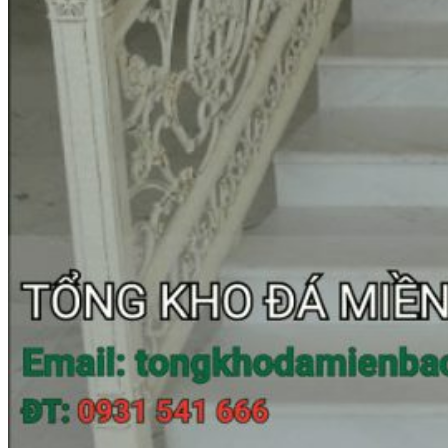
Đá tự nhiên
Đá Thạch Anh
Đá Nhân Tạo
Đá Lát Nền
Đá Cầu Thang
Đá Cầu Thang
Đá Bàn Bếp
Đá Bàn Bếp
Đá Lát Nền
Đá Bàn Bếp Cao Cấp
Đá Ốp
Đá Ốp Bếp
Đá Ốp Mặt Tiền
Đá Ốp Cột
Đá Ốp Mộ
Đá Ốp Thang Máy