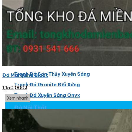
Đá Ốp Cột
Đá Ốp Thang Máy
Đá Ốp Bếp
Đá Ốp Bếp Tự Nhiên
Tranh đá
Tranh Đá Marble Đối Xứng
Tranh Đá Thạch Anh Đối Xứng
Tranh Đá Sơn Thủy Xuyên Sáng
Đá Marquina Black
Tranh Đá Granite Đối Xứng
1,150,000
₫
Tranh Đá Xuyên Sáng Onyx
Xem nhanh
Đá Nội Thất
Chậu Lavabo Đá
Mặt Bàn Lavabo Đá