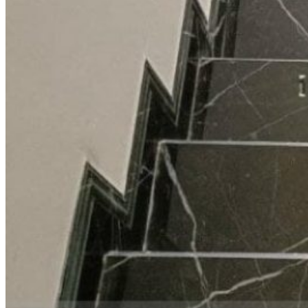
Đá Granite Màu Đỏ
Đá Travertine
Đá Marble
Đá Marble Màu Kem
Đá Marble Màu Nâu
Đá Marble Màu Đen
Đá Marble Màu Đỏ
Đá Marble Màu Vàng
Đá Marble Màu Trắng
Đá Marble Màu Xanh
Đá Ốp
Đá Ốp Bàn Bếp Nhân Tạo​
Đá Ốp Mộ