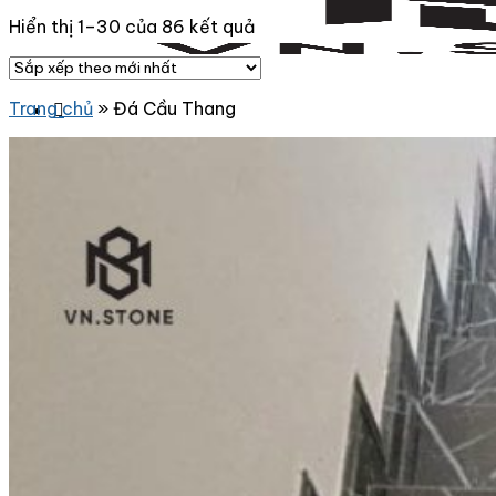
Hiển thị 1–30 của 86 kết quả
Trang chủ
»
Đá Cầu Thang
Danh Mục Sản Phẩm
Đá Granite
Đá Granite Màu Vàng
Đá Granite Màu Xám
Đá Granite Màu Đen
Đá Granite Màu Xanh
Đá Granite Màu Nâu