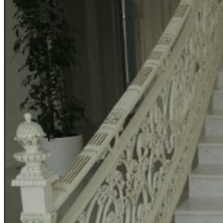
Đá Bàn Bếp Cao Cấp
Đá Ốp Bếp Tự Nhiên
Các Loại Đá Khác
Kính Màu Ốp Bếp
Mặt Hàng nhập khẩu Container
Vách Tivi ỐP Đá Cao Cấp
Đá Mosaic
Đá Limestone
Đá Onyx
Hoa Văn Đá
Đá Ốp Mặt Tiền
Đá Quartz Alpilus
Đá Alpilus Brazil