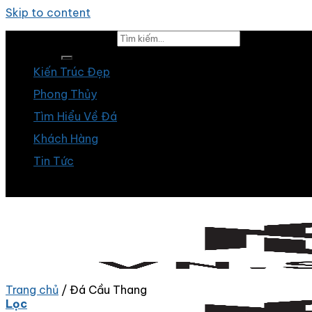
Skip to content
Tìm kiếm:
Kiến Trúc Đẹp
Phong Thủy
Tìm Hiểu Về Đá
Khách Hàng
Tin Tức
Trang chủ
/
Đá Cầu Thang
Lọc