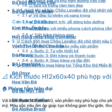
🏨 Khách sạn và khu nghỉ dưỡng cao cấp
Đá Bàn Bếp Cao Cấp
🧖 Spa và trung tâm làm đẹp
🎯 Lợi ích khi sở hữu Chậu Lavabo đá chữ nhật
Đá Ốp Bếp Tự Nhiên
✔️ Vẻ đẹp tự nhiên và sang trọng
Các Loại Đá Khác
✔️ Độ bền vượt trội, dễ dàng bảo dưỡng
Kính Màu Ốp Bếp
✔️ Phù hợp với nhiều phong cách phòng tắ
✔️ Tiết kiệm không gian
Mặt Hàng nhập khẩu Container
🛒 Cách đặt mua Chậu Lavabo đá chữ nhật nâu 
Vách Tivi ỐP Đá Cao Cấp
🔹 Bước 1: Tham khảo mẫu sản phẩm
🔹 Bước 2: Tư vấn thiết kế
Đá Mosaic
🔹 Bước 3: Đặt hàng và thanh toán
🔹 Bước 4: Giao hàng và lắp đặt
Đá Limestone
🤝 Cam kết khi mua hàng tại Tổng Kho Đá Miền 
Đá Onyx
📐 Kích thước H12x60x40 phù hợp với
Hoa Văn Đá
🏠
Phòng tắm hiện đại
Đá Ốp Mặt Tiền
Đá Quartz Alpilus
Với kích thước H12x60x40, sản phẩm này phù hợp cho phòn
mỹ. Màu sắc nâu ấm áp giúp tạo không gian thư giãn, tho
Đá Alpilus Brazil