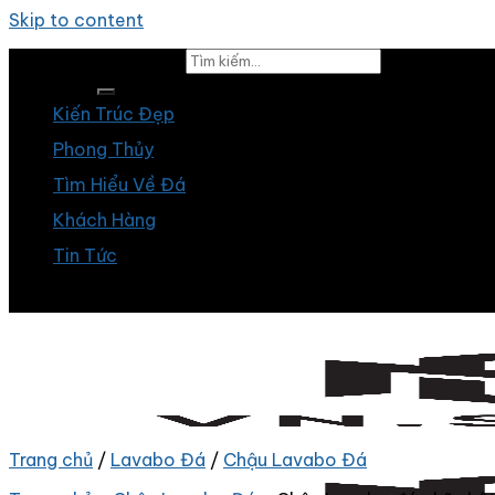
Skip to content
Tìm kiếm:
Kiến Trúc Đẹp
Phong Thủy
Tìm Hiểu Về Đá
Khách Hàng
Tin Tức
Trang chủ
/
Lavabo Đá
/
Chậu Lavabo Đá