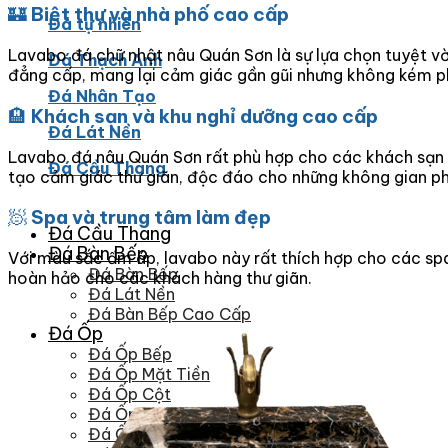
🏰
Biệt thự và nhà phố cao cấp
Đá tự nhiên
Lavabo đá chữ nhật nâu Quán Sơn là sự lựa chọn tuyệt v
Đá Thạch Anh
đẳng cấp, mang lại cảm giác gần gũi nhưng không kém p
Đá Nhân Tạo
🏨
Khách sạn và khu nghỉ dưỡng cao cấp
Đá Lát Nền
Lavabo đá nâu Quán Sơn rất phù hợp cho các khách sạn v
Đá Cầu Thang
tạo cảm giác thư giãn, độc đáo cho những không gian p
🧖
Spa và trung tâm làm đẹp
Đá Cầu Thang
Đá Bàn Bếp
Với màu sắc ấm áp, lavabo này rất thích hợp cho các spa
Đá Bàn Bếp
hoàn hảo cho các khách hàng thư giãn.
Đá Lát Nền
Đá Bàn Bếp Cao Cấp
Đá Ốp
Đá Ốp Bếp
Đá Ốp Mặt Tiền
Đá Ốp Cột
Đá Ốp Mộ
Đá Ốp Thang Máy