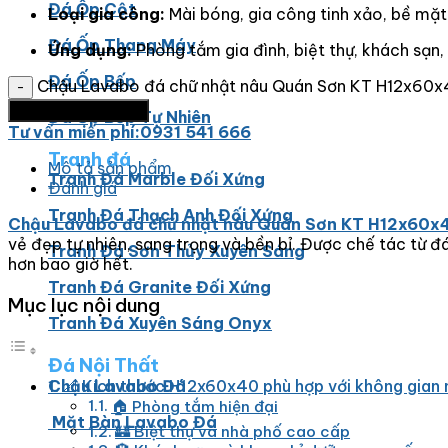
Đá Ốp Cột
Loại gia công:
Mài bóng, gia công tinh xảo, bề mặ
Đá Ốp Thang Máy
Ứng dụng:
Phòng tắm gia đình, biệt thự, khách sạn,
Đá Ốp Bếp
Chậu Lavabo đá chữ nhật nâu Quán Sơn KT H12x60x
Thêm vào giỏ hàng
Đá Ốp Bếp Tự Nhiên
Tư vấn miến phí:0931 541 666
Tranh đá
Mô tả sản phẩm
Tranh Đá Marble Đối Xứng
Đánh giá
Tranh Đá Thạch Anh Đối Xứng
Chậu Lavabo đá chữ nhật nâu Quán Sơn KT H12x60x
vẻ đẹp tự nhiên, sang trọng và bền bỉ. Được chế tác từ 
Tranh Đá Sơn Thủy Xuyên Sáng
hơn bao giờ hết.
Tranh Đá Granite Đối Xứng
Mục lục nội dung
Tranh Đá Xuyên Sáng Onyx
Đá Nội Thất
Chậu Lavabo Đá
📐 Kích thước H12x60x40 phù hợp với không gian
🏠 Phòng tắm hiện đại
Mặt Bàn Lavabo Đá
🏰 Biệt thự và nhà phố cao cấp