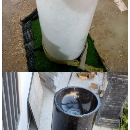
Đá Marble
Đá Marble Màu Kem
Đá Marble Màu Nâu
Đá Marble Màu Đen
Đá Marble Màu Đỏ
Đá Marble Màu Vàng
Đá Marble Màu Trắng
Đá Marble Màu Xanh
Đá Ốp
Đá Ốp Bàn Bếp Nhân Tạo​
Đá Ốp Mộ
Đá Ốp Cột
Đá Ốp Thang Máy