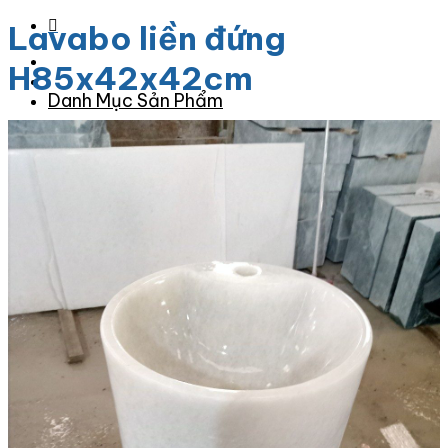
Lavabo liền đứng
H85x42x42cm
Danh Mục Sản Phẩm
Đá Granite
Đá Granite Màu Vàng
Đá Granite Màu Xám
Đá Granite Màu Đen
Đá Granite Màu Xanh
Đá Granite Màu Nâu
Đá Granite Màu Đỏ
Đá Travertine