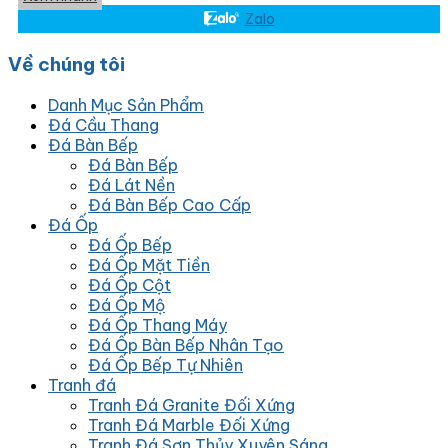
Zalo
Về chúng tôi
Danh Mục Sản Phẩm
Đá Cầu Thang
Đá Bàn Bếp
Đá Bàn Bếp
Đá Lát Nền
Đá Bàn Bếp Cao Cấp
Đá Ốp
Đá Ốp Bếp
Đá Ốp Mặt Tiền
Đá Ốp Cột
Đá Ốp Mộ
Đá Ốp Thang Máy
Đá Ốp Bàn Bếp Nhân Tạo
Đá Ốp Bếp Tự Nhiên
Tranh đá
Tranh Đá Granite Đối Xứng
Tranh Đá Marble Đối Xứng
Tranh Đá Sơn Thủy Xuyên Sáng