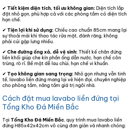
✔
Tiết kiệm diện tích, tối ưu không gian:
Diện tích lắp
đặt nhỏ gọn, phù hợp cả với các phòng tắm có diện tích
hạn chế.
✔
Tiện lợi khi sử dụng:
Chiều cao chuẩn 85cm mang lại
sự thoải mái khi thao tác rửa mặt, đánh răng, không
phải cúi gập lưng nhiều.
✔
Che đường ống xả, dễ vệ sinh:
Thiết kế chân đứng
liền khối giúp che kín phần ống dẫn nước, hạn chế côn
trùng, rò rỉ. Bề mặt dễ lau chùi, hạn chế vi khuẩn.
✔
Tạo không gian sang trọng:
Nhỏ gọn nhưng vẫn tinh
tế, lavabo liền đứng mang lại vẻ hiện đại, chuyên nghiệp
cho phòng tắm, nâng tầm giá trị ngôi nhà.
Cách đặt mua lavabo liền đứng tại
Tổng Kho Đá Miền Bắc
Tại
Tổng Kho Đá Miền Bắc
, quy trình mua lavabo liền
đứng H85x42x42cm vô cùng đơn giản và nhanh chóng: