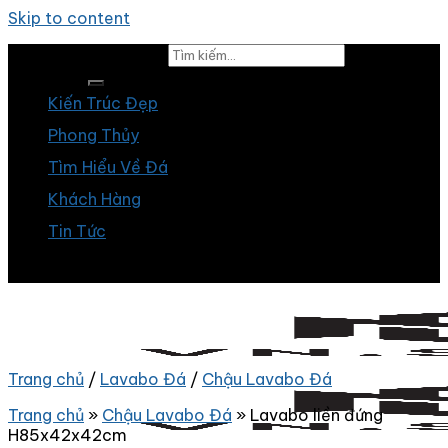
Skip to content
Tìm kiếm:
Kiến Trúc Đẹp
Phong Thủy
Tìm Hiểu Về Đá
Khách Hàng
Tin Tức
Trang chủ
/
Lavabo Đá
/
Chậu Lavabo Đá
Trang chủ
»
Chậu Lavabo Đá
»
Lavabo liền đứng
H85x42x42cm