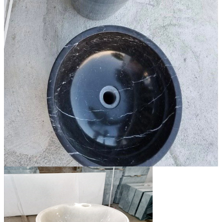
Các Loại Đá Khác
Kính Màu Ốp Bếp
Mặt Hàng nhập khẩu Container
Vách Tivi ỐP Đá Cao Cấp
Đá Mosaic
Đá Limestone
Đá Onyx
Hoa Văn Đá
Đá Ốp Mặt Tiền
Đá Quartz Alpilus
Đá Alpilus Brazil
Đá tự nhiên
Đá Thạch Anh