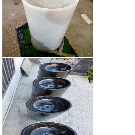
Đá Nhân Tạo
Đá Lát Nền
Đá Cầu Thang
Đá Cầu Thang
Đá Bàn Bếp
Đá Bàn Bếp
Đá Lát Nền
Đá Bàn Bếp Cao Cấp
Đá Ốp
Đá Ốp Bếp
Đá Ốp Mặt Tiền
Đá Ốp Cột
Đá Ốp Mộ
Đá Ốp Thang Máy
Đá Ốp Bàn Bếp Nhân Tạo
Đá Ốp Bếp Tự Nhiên
Tranh đá
Tranh Đá Granite Đối Xứng