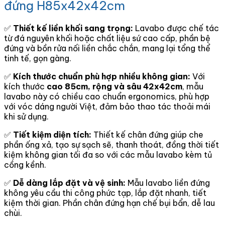
đứng H85x42x42cm
✅
Thiết kế liền khối sang trọng:
Lavabo được chế tác
từ đá nguyên khối hoặc chất liệu sứ cao cấp, phần bệ
đứng và bồn rửa nối liền chắc chắn, mang lại tổng thể
tinh tế, gọn gàng.
✅
Kích thước chuẩn phù hợp nhiều không gian:
Với
kích thước
cao 85cm, rộng và sâu 42x42cm
, mẫu
lavabo này có chiều cao chuẩn ergonomics, phù hợp
với vóc dáng người Việt, đảm bảo thao tác thoải mái
khi sử dụng.
✅
Tiết kiệm diện tích:
Thiết kế chân đứng giúp che
phần ống xả, tạo sự sạch sẽ, thanh thoát, đồng thời tiết
kiệm không gian tối đa so với các mẫu lavabo kèm tủ
cồng kềnh.
✅
Dễ dàng lắp đặt và vệ sinh:
Mẫu lavabo liền đứng
không yêu cầu thi công phức tạp, lắp đặt nhanh, tiết
kiệm thời gian. Phần chân đứng hạn chế bụi bẩn, dễ lau
chùi.