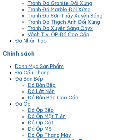
Tranh Đá Granite Đối Xứng
Tranh Đá Marble Đối Xứng
Tranh Đá Sơn Thủy Xuyên Sáng
Tranh Đá Thạch Anh Đối Xứng
Tranh Đá Xuyên Sáng Onyx
Vách Tivi ỐP Đá Cao Cấp
Đá Nhân Tạo
Chính sách
Danh Mục Sản Phẩm
Đá Cầu Thang
Đá Bàn Bếp
Đá Bàn Bếp
Đá Lát Nền
Đá Bàn Bếp Cao Cấp
Đá Ốp
Đá Ốp Bếp
Đá Ốp Mặt Tiền
Đá Ốp Cột
Đá Ốp Mộ
Đá Ốp Thang Máy