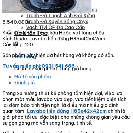
Tranh Đá Marble Đối Xứng
Tranh Đá Sơn Thủy Xuyên Sáng
Tranh Đá Thạch Anh Đối Xứng
Tranh Đá Xuyên Sáng Onyx
5,540,000
₫
Vách Tivi ỐP Đá Cao Cấp
Kiểu dáng: Vòi trên chậu Hoặc vát lòng chậu
Đá Nhân Tạo
Kích thước: Lavabo liền đứng H85x42x42cm
0
Cân lặng: 120
Sản phẩm này hiện đã hết hàng và không có sẵn.
Giỏ hàng
Tư vấn miến phí:0931 541 666
Chưa có sản phẩm trong giỏ hàng.
Mô tả sản phẩm
Đánh giá
Trong xu hướng thiết kế phòng tắm hiện đại, việc lựa
chọn một mẫu lavabo vừa đẹp, vừa tiết kiệm diện tích
lại đảm bảo tính tiện nghi là điều mà nhiều gia đình
quan tâm.
Lavabo liền đứng H85x42x42cm
chính là
giải pháp tối ưu, đặc biệt cho những không gian yêu cầu
sự gọn gàng mà vẫn sang trọng, tinh tế.