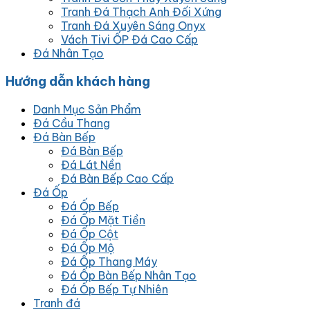
Tranh Đá Thạch Anh Đối Xứng
Tranh Đá Xuyên Sáng Onyx
Vách Tivi ỐP Đá Cao Cấp
Đá Nhân Tạo
Hướng dẫn khách hàng
Danh Mục Sản Phẩm
Đá Cầu Thang
Đá Bàn Bếp
Đá Bàn Bếp
Đá Lát Nền
Đá Bàn Bếp Cao Cấp
Đá Ốp
Đá Ốp Bếp
Đá Ốp Mặt Tiền
Đá Ốp Cột
Đá Ốp Mộ
Đá Ốp Thang Máy
Đá Ốp Bàn Bếp Nhân Tạo
Đá Ốp Bếp Tự Nhiên
Tranh đá