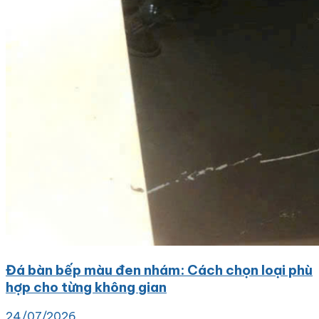
Đá bàn bếp màu đen nhám: Cách chọn loại phù
hợp cho từng không gian
24/07/2026