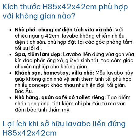
Kích thước H85x42x42cm phù hợp
với không gian nào?
Nhà phố, chung cư diện tích vừa và nhỏ:
Với
chiều ngang 42cm, lavabo không chiếm nhiều
diện tích sàn, phù hợp đặt tại các góc phòng tắm,
tối ưu lối đi.
Spa, tiệm làm đẹp:
Lavabo liền đứng vừa gọn vừa
kín đáo phần ống xả, giữ vệ sinh tốt, tạo cảm giác
chuyên nghiệp cho không gian.
Khách sạn, homestay, villa nhỏ:
Mẫu lavabo này
giúp không gian nhà vệ sinh thêm tinh tế, phù hợp
nhiều concept khác nhau như hiện đại, tối giản,
Bắc Âu.
Nhà hàng, quán café có toilet riêng:
Tạo điểm
nhấn gọn gàng, tiết kiệm chi phí đầu tư mà vẫn
đảm bảo tính thẩm mỹ.
Lợi ích khi sở hữu lavabo liền đứng
H85x42x42cm