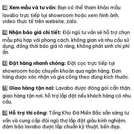
1️⃣
Xem mẫu và tư vấn:
Bạn có thể tham khảo mẫu
lavabo trực tiếp tại showroom hoặc xem hình ảnh,
video thực tế trên website, zalo.
2️⃣
Nhận báo giá chi tiết:
Đội ngũ tư vấn sẽ hỗ trợ chọn
mẫu phù hợp với phong cách, không gian và nhu cầu sử
dụng, đồng thời báo giá rõ ràng, không phát sinh chi phí
ẩn.
3️⃣
Đặt hàng nhanh chóng:
Đặt cọc trực tiếp tại
showroom hoặc chuyển khoản qua ngân hàng. Đơn
hàng được xác nhận và gia công theo đúng kích thước.
4️⃣
Giao hàng tận nơi:
Lavabo được đóng gói cẩn thận,
giao hàng tận nơi, hỗ trợ lắp đặt nếu khách hàng có nhu
cầu.
5️⃣
Hỗ trợ thi công:
Tổng Kho Đá Miền Bắc sẵn sàng tư
vấn và cung cấp đội ngũ thợ lắp đặt giàu kinh nghiệm,
đảm bảo lavabo được lắp chuẩn kỹ thuật, bền đẹp.