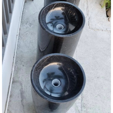
Đá Ốp Bếp
Đá Ốp Bếp Tự Nhiên
Tranh đá
Tranh Đá Marble Đối Xứng
Tranh Đá Thạch Anh Đối Xứng
Tranh Đá Sơn Thủy Xuyên Sáng
Tranh Đá Granite Đối Xứng
Tranh Đá Xuyên Sáng Onyx
Đá Nội Thất
Chậu Lavabo Đá
Mặt Bàn Lavabo Đá
Đá Bàn Bếp Cao Cấp
Đá Ốp Bếp Tự Nhiên