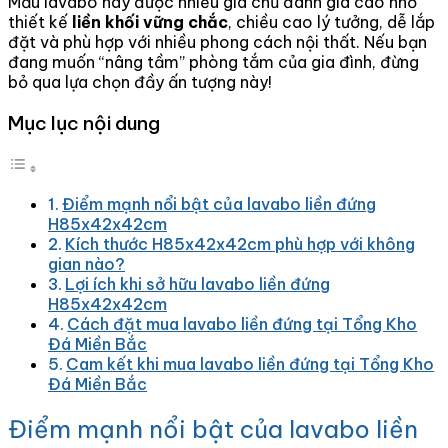
Mẫu lavabo này được nhiều gia chủ đánh giá cao nhờ
thiết kế
liền khối vững chắc
, chiều cao lý tưởng, dễ lắp
đặt và phù hợp với nhiều phong cách nội thất. Nếu bạn
đang muốn “nâng tầm” phòng tắm của gia đình, đừng
bỏ qua lựa chọn đầy ấn tượng này!
Mục lục nội dung
Điểm mạnh nổi bật của lavabo liền đứng
H85x42x42cm
Kích thước H85x42x42cm phù hợp với không
gian nào?
Lợi ích khi sở hữu lavabo liền đứng
H85x42x42cm
Cách đặt mua lavabo liền đứng tại Tổng Kho
Đá Miền Bắc
Cam kết khi mua lavabo liền đứng tại Tổng Kho
Đá Miền Bắc
Điểm mạnh nổi bật của lavabo liền