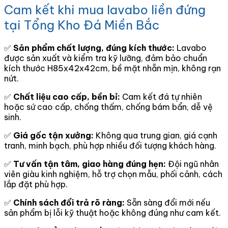
Cam kết khi mua lavabo liền đứng
tại Tổng Kho Đá Miền Bắc
✅
Sản phẩm chất lượng, đúng kích thước:
Lavabo
được sản xuất và kiểm tra kỹ lưỡng, đảm bảo chuẩn
kích thước H85x42x42cm, bề mặt nhẵn mịn, không rạn
nứt.
✅
Chất liệu cao cấp, bền bỉ:
Cam kết đá tự nhiên
hoặc sứ cao cấp, chống thấm, chống bám bẩn, dễ vệ
sinh.
✅
Giá gốc tận xưởng:
Không qua trung gian, giá cạnh
tranh, minh bạch, phù hợp nhiều đối tượng khách hàng.
✅
Tư vấn tận tâm, giao hàng đúng hẹn:
Đội ngũ nhân
viên giàu kinh nghiệm, hỗ trợ chọn mẫu, phối cảnh, cách
lắp đặt phù hợp.
✅
Chính sách đổi trả rõ ràng:
Sẵn sàng đổi mới nếu
sản phẩm bị lỗi kỹ thuật hoặc không đúng như cam kết.