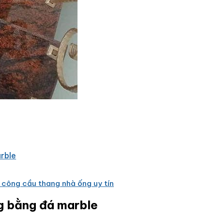
arble
 công cầu thang nhà ống uy tín
ng bằng đá marble