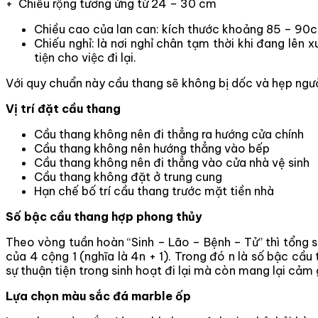
+ Chiều rộng tương ứng từ 24 – 30 cm
Chiều cao của lan can: kích thước khoảng 85 – 90
Chiếu nghỉ: là nơi nghỉ chân tạm thời khi đang lên x
tiện cho việc đi lại.
Với quy chuẩn này cầu thang sẽ không bị dốc và hẹp người
Vị trí đặt cầu thang
Cầu thang không nên đi thẳng ra hướng cửa chính
Cầu thang không nên hướng thẳng vào bếp
Cầu thang không nên đi thẳng vào cửa nhà vệ sinh
Cầu thang không đặt ở trung cung
Hạn chế bố trí cầu thang trước mặt tiền nhà
Số bậc cầu thang hợp phong thủy
Theo vòng tuần hoàn “Sinh – Lão – Bệnh – Tử” thì tổng s
của 4 cộng 1 (nghĩa là 4n + 1). Trong đó n là số bậc 
sự thuận tiện trong sinh hoạt đi lại mà còn mang lại cảm
Lựa chọn màu sắc đá marble ốp