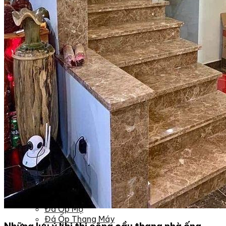
Đá tự nhiên
Đá Thạch Anh
Đá Nhân Tạo
Đá Lát Nền
Đá Cầu Thang
Đá Cầu Thang
Đá Bàn Bếp
Đá Bàn Bếp
Đá Lát Nền
Đá Bàn Bếp Cao Cấp
Đá Ốp
Đá Ốp Bếp
Đá Ốp Mặt Tiền
Đá Ốp Cột
Đá Ốp Mộ
Đá Ốp Thang Máy
Những lưu ý khi thi công cầu thang nhà ống