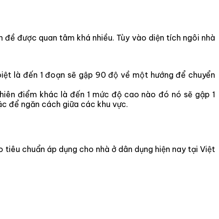
ề được quan tâm khá nhiều. Tùy vào diện tích ngôi nhà
à đến 1 đoạn sẽ gập 90 độ về một hướng để chuyển
nhiên điểm khác là đến 1 mức độ cao nào đó nó sẽ gập 1
oặc để ngăn cách giữa các khu vực.
u chuẩn áp dụng cho nhà ở dân dụng hiện nay tại Việt