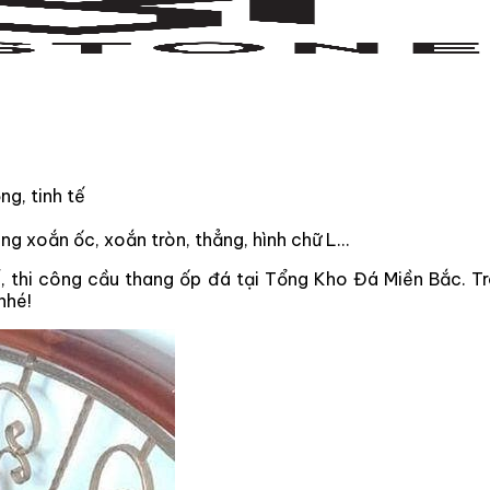
g, tinh tế
ng xoắn ốc, xoắn tròn, thẳng, hình chữ L…
ế, thi công cầu thang ốp đá tại Tổng Kho Đá Miền Bắc. Tron
nhé!