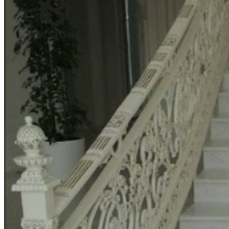
Đá Bàn Bếp Cao Cấp
Đá Ốp Bếp Tự Nhiên
Các Loại Đá Khác
Kính Màu Ốp Bếp
Mặt Hàng nhập khẩu Container
Vách Tivi ỐP Đá Cao Cấp
Đá Mosaic
Đá Limestone
Đá Onyx
Hoa Văn Đá
Đá Ốp Mặt Tiền
Đá Quartz Alpilus
Đá Alpilus Brazil