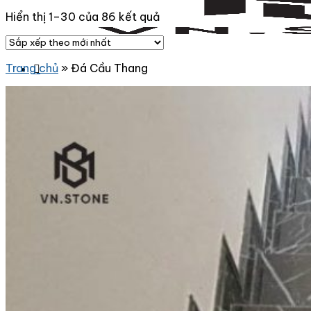
Hiển thị 1–30 của 86 kết quả
Trang chủ
»
Đá Cầu Thang
Danh Mục Sản Phẩm
Đá Granite
Đá Granite Màu Vàng
Đá Granite Màu Xám
Đá Granite Màu Đen
Đá Granite Màu Xanh
Đá Granite Màu Nâu