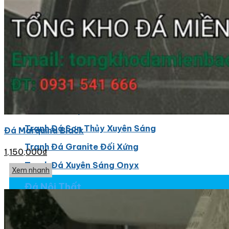
Đá Ốp Cột
Đá Ốp Thang Máy
Đá Ốp Bếp
Đá Ốp Bếp Tự Nhiên
Tranh đá
Tranh Đá Marble Đối Xứng
Tranh Đá Thạch Anh Đối Xứng
Tranh Đá Sơn Thủy Xuyên Sáng
Đá Marquina Black
Tranh Đá Granite Đối Xứng
1,150,000
₫
Tranh Đá Xuyên Sáng Onyx
Xem nhanh
Đá Nội Thất
Chậu Lavabo Đá
Mặt Bàn Lavabo Đá