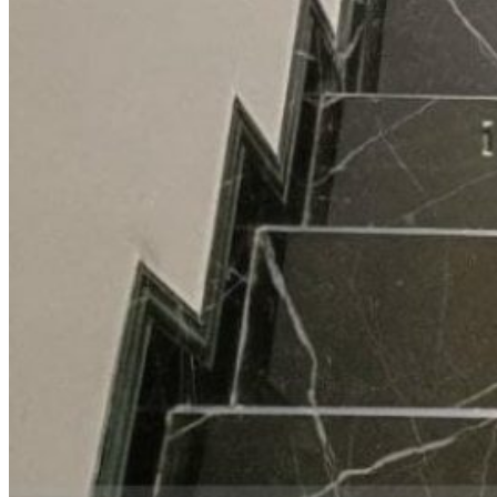
Đá Granite Màu Đỏ
Đá Travertine
Đá Marble
Đá Marble Màu Kem
Đá Marble Màu Nâu
Đá Marble Màu Đen
Đá Marble Màu Đỏ
Đá Marble Màu Vàng
Đá Marble Màu Trắng
Đá Marble Màu Xanh
Đá Ốp
Đá Ốp Bàn Bếp Nhân Tạo​
Đá Ốp Mộ