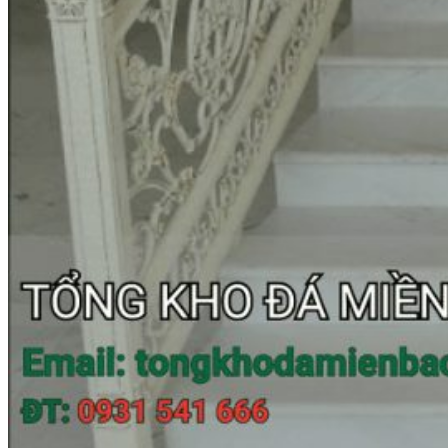
Đá tự nhiên
Đá Thạch Anh
Đá Nhân Tạo
Đá Lát Nền
Đá Cầu Thang
Đá Cầu Thang
Đá Bàn Bếp
Đá Bàn Bếp
Đá Lát Nền
Đá Bàn Bếp Cao Cấp
Đá Ốp
Đá Ốp Bếp
Đá Ốp Mặt Tiền
Đá Ốp Cột
Đá Ốp Mộ
Đá Ốp Thang Máy