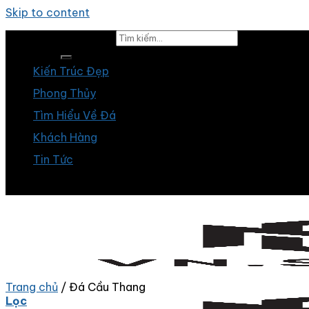
Skip to content
Tìm kiếm:
Kiến Trúc Đẹp
Phong Thủy
Tìm Hiểu Về Đá
Khách Hàng
Tin Tức
Trang chủ
/
Đá Cầu Thang
Lọc