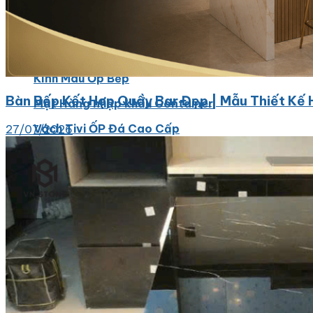
Đá Bàn Bếp Cao Cấp
Đá Ốp Bếp Tự Nhiên
Các Loại Đá Khác
Kính Màu Ốp Bếp
Bàn Bếp Kết Hợp Quầy Bar Đẹp | Mẫu Thiết Kế 
Mặt Hàng nhập khẩu Container
Vách Tivi ỐP Đá Cao Cấp
27/07/2026
Đá Mosaic
Đá Limestone
Đá Onyx
Hoa Văn Đá
Đá Ốp Mặt Tiền
Đá Quartz Alpilus
Đá Alpilus Brazil