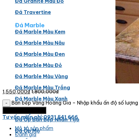
Đá Granite Màu Đỏ
Đá Travertine
Đá Marble
Đá Marble Màu Kem
Đá Marble Màu Nâu
Đá Marble Màu Đen
Đá Marble Màu Đỏ
Đá Marble Màu Vàng
Đá Marble Màu Trắng
1,550,000
₫
1,800,000
₫
Đá Marble Màu Xanh
Bàn bếp Vàng Hoàng Gia – Nhập khẩu ấn độ số lượng
Thêm vào giỏ hàng
Đá Ốp
Tư vấn miến phí:0931 541 666
Đá Ốp Bàn Bếp Nhân Tạo​
Mô tả sản phẩm
Đá Ốp Mộ
Đánh giá