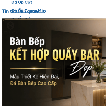
Đá Ốp Cột
Đá Ốp Thang Máy
Tin tức liên quan
Đá Ốp Bếp
Đá Ốp Bếp Tự Nhiên
Tranh đá
Tranh Đá Marble Đối Xứng
Tranh Đá Thạch Anh Đối Xứng
Tranh Đá Sơn Thủy Xuyên Sáng
Tranh Đá Granite Đối Xứng
Tranh Đá Xuyên Sáng Onyx
Đá Nội Thất
Chậu Lavabo Đá
Mặt Bàn Lavabo Đá