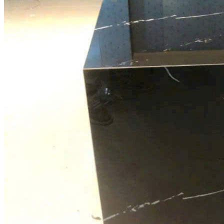
Đá tự nhiên
Đá Thạch Anh
Đá Nhân Tạo
Đá Lát Nền
Đá Cầu Thang
Đá Cầu Thang
Đá Bàn Bếp
Đá Bàn Bếp
Đá Lát Nền
Đá Bàn Bếp Cao Cấp
Đá Ốp
Đá Ốp Bếp
Đá Ốp Mặt Tiền
Đá Ốp Cột
Đá Ốp Mộ
Đá Ốp Thang Máy