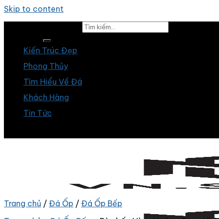
Skip to content
Tìm kiếm:
Kiến Trúc Đẹp
Phong Thủy
Tìm Hiểu Về Đá
Khách Hàng
Tin Tức
Trang chủ
/
Đá Ốp
/
Đá Ốp Bếp