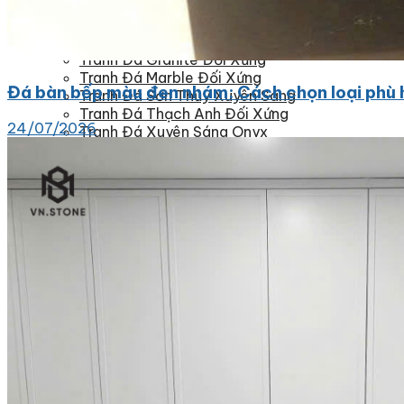
Đá Ốp Bàn Bếp Nhân Tạo
Đá Ốp Bếp Tự Nhiên
Tranh đá
Tranh Đá Granite Đối Xứng
Tranh Đá Marble Đối Xứng
Đá bàn bếp màu đen nhám: Cách chọn loại phù 
Tranh Đá Sơn Thủy Xuyên Sáng
Tranh Đá Thạch Anh Đối Xứng
24/07/2026
Tranh Đá Xuyên Sáng Onyx
Vách Tivi ỐP Đá Cao Cấp
Đá Nhân Tạo
0
Giỏ hàng
Chưa có sản phẩm trong giỏ hàng.