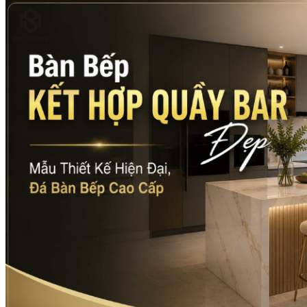
Các Loại Đá Khác
Kính Màu Ốp Bếp
Mặt Hàng nhập khẩu Container
Vách Tivi ỐP Đá Cao Cấp
Đá Mosaic
Đá Limestone
Đá Onyx
Hoa Văn Đá
Đá Ốp Mặt Tiền
Đá Quartz Alpilus
Đá Alpilus Brazil
Đá tự nhiên
Đá Thạch Anh