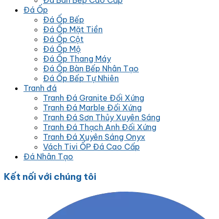
Đá Bàn Bếp Cao Cấp
Đá Ốp
Đá Ốp Bếp
Đá Ốp Mặt Tiền
Đá Ốp Cột
Đá Ốp Mộ
Đá Ốp Thang Máy
Đá Ốp Bàn Bếp Nhân Tạo
Đá Ốp Bếp Tự Nhiên
Tranh đá
Tranh Đá Granite Đối Xứng
Tranh Đá Marble Đối Xứng
Tranh Đá Sơn Thủy Xuyên Sáng
Tranh Đá Thạch Anh Đối Xứng
Tranh Đá Xuyên Sáng Onyx
Vách Tivi ỐP Đá Cao Cấp
Đá Nhân Tạo
Kết nối với chúng tôi