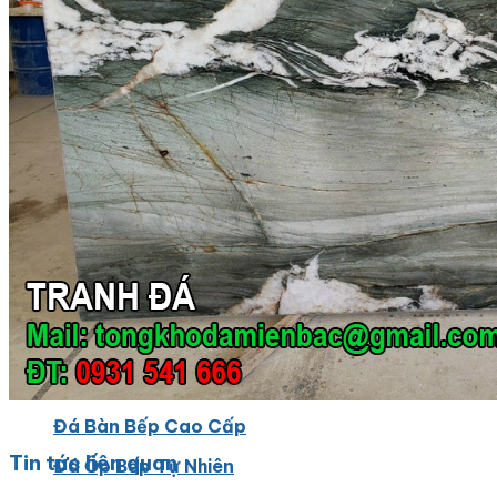
Đá Ốp Bếp
Đá Ốp Bếp Tự Nhiên
Tranh đá
Tranh Đá Marble Đối Xứng
Tranh Đá Thạch Anh Đối Xứng
Tranh Đá Sơn Thủy Xuyên Sáng
Tranh Đá Granite Đối Xứng
Tranh Đá Xuyên Sáng Onyx
Đá Nội Thất
Chậu Lavabo Đá
Mặt Bàn Lavabo Đá
Đá Bàn Bếp Cao Cấp
Tin tức liên quan
Đá Ốp Bếp Tự Nhiên