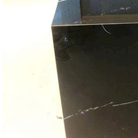
Tranh Đá Marble Đối Xứng
Tranh Đá Sơn Thủy Xuyên Sáng
Tranh Đá Thạch Anh Đối Xứng
Tranh Đá Xuyên Sáng Onyx
Vách Tivi ỐP Đá Cao Cấp
Đá Nhân Tạo
0
Giỏ hàng
Chưa có sản phẩm trong giỏ hàng.