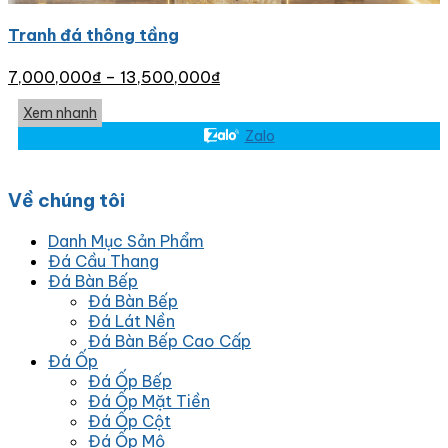
Tranh đá thông tầng
7,000,000
₫
–
13,500,000
₫
Xem nhanh
Zalo
Về chúng tôi
Danh Mục Sản Phẩm
Đá Cầu Thang
Đá Bàn Bếp
Đá Bàn Bếp
Đá Lát Nền
Đá Bàn Bếp Cao Cấp
Đá Ốp
Đá Ốp Bếp
Đá Ốp Mặt Tiền
Đá Ốp Cột
Đá Ốp Mộ