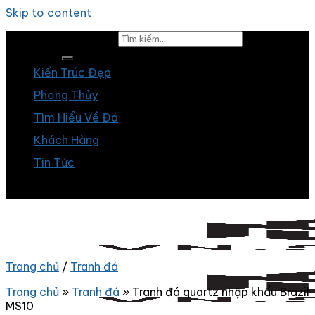
Skip to content
Tìm kiếm:
Kiến Trúc Đẹp
Phong Thủy
Tìm Hiểu Về Đá
Khách Hàng
Tin Tức
Trang chủ
/
Tranh đá
Trang chủ
»
Tranh đá
»
Tranh đá quartz nhập khẩu Brazil
MS10