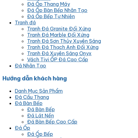
Đá Ốp Thang Máy
Đá Ốp Bàn Bếp Nhân Tạo
Đá Ốp Bếp Tự Nhiên
Tranh đá
Tranh Đá Granite Đối Xứng
Tranh Đá Marble Đối Xứng
Tranh Đá Sơn Thủy Xuyên Sáng
Tranh Đá Thạch Anh Đối Xứng
Tranh Đá Xuyên Sáng Onyx
Vách Tivi ỐP Đá Cao Cấp
Đá Nhân Tạo
Hướng dẫn khách hàng
Danh Mục Sản Phẩm
Đá Cầu Thang
Đá Bàn Bếp
Đá Bàn Bếp
Đá Lát Nền
Đá Bàn Bếp Cao Cấp
Đá Ốp
Đá Ốp Bếp