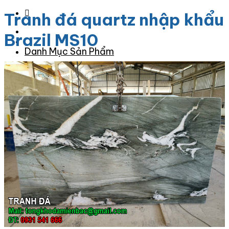
Tranh đá quartz nhập khẩu
Brazil MS10
Danh Mục Sản Phẩm
Đá Granite
Đá Granite Màu Vàng
Đá Granite Màu Xám
Đá Granite Màu Đen
Đá Granite Màu Xanh
Đá Granite Màu Nâu
Đá Granite Màu Đỏ
Đá Travertine