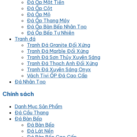
Đá Ốp Mặt Tiền
Đá Ốp Cột
Đá Ốp Mộ
Đá Ốp Thang Máy
Đá Ốp Bàn Bếp Nhân Tạo
Đá Ốp Bếp Tự Nhiên
Tranh đá
Tranh Đá Granite Đối Xứng
Tranh Đá Marble Đối Xứng
Tranh Đá Sơn Thủy Xuyên Sáng
Tranh Đá Thạch Anh Đối Xứng
Tranh Đá Xuyên Sáng Onyx
Vách Tivi ỐP Đá Cao Cấp
Đá Nhân Tạo
Chính sách
Danh Mục Sản Phẩm
Đá Cầu Thang
Đá Bàn Bếp
Đá Bàn Bếp
Đá Lát Nền