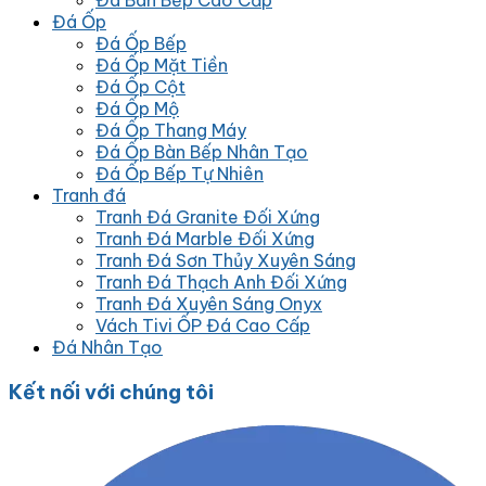
Đá Bàn Bếp Cao Cấp
Đá Ốp
Đá Ốp Bếp
Đá Ốp Mặt Tiền
Đá Ốp Cột
Đá Ốp Mộ
Đá Ốp Thang Máy
Đá Ốp Bàn Bếp Nhân Tạo
Đá Ốp Bếp Tự Nhiên
Tranh đá
Tranh Đá Granite Đối Xứng
Tranh Đá Marble Đối Xứng
Tranh Đá Sơn Thủy Xuyên Sáng
Tranh Đá Thạch Anh Đối Xứng
Tranh Đá Xuyên Sáng Onyx
Vách Tivi ỐP Đá Cao Cấp
Đá Nhân Tạo
Kết nối với chúng tôi