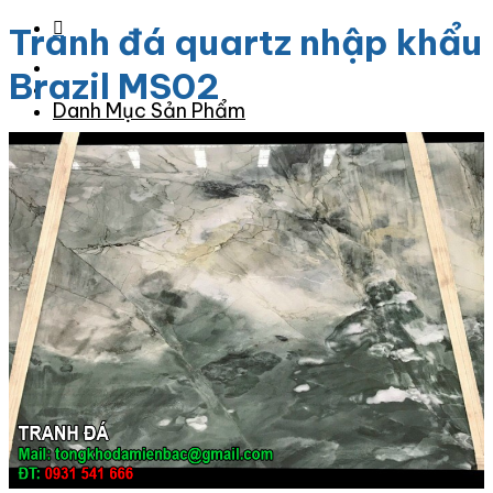
Tranh đá quartz nhập khẩu
Brazil MS02
Danh Mục Sản Phẩm
Đá Granite
Đá Granite Màu Vàng
Đá Granite Màu Xám
Đá Granite Màu Đen
Đá Granite Màu Xanh
Đá Granite Màu Nâu
Đá Granite Màu Đỏ
Đá Travertine