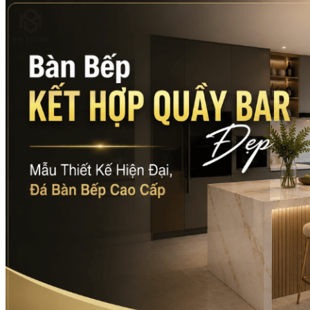
Các Loại Đá Khác
Kính Màu Ốp Bếp
Mặt Hàng nhập khẩu Container
Vách Tivi ỐP Đá Cao Cấp
Đá Mosaic
Đá Limestone
Đá Onyx
Hoa Văn Đá
Đá Ốp Mặt Tiền
Đá Quartz Alpilus
Đá Alpilus Brazil
Đá tự nhiên
Đá Thạch Anh