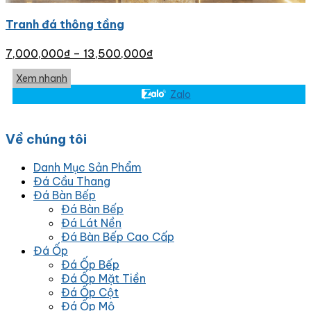
Tranh đá thông tầng
7,000,000
₫
–
13,500,000
₫
Xem nhanh
Zalo
Về chúng tôi
Danh Mục Sản Phẩm
Đá Cầu Thang
Đá Bàn Bếp
Đá Bàn Bếp
Đá Lát Nền
Đá Bàn Bếp Cao Cấp
Đá Ốp
Đá Ốp Bếp
Đá Ốp Mặt Tiền
Đá Ốp Cột
Đá Ốp Mộ