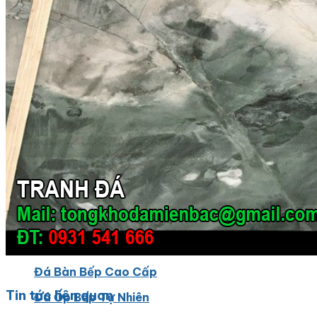
Đá Ốp Bếp
Đá Ốp Bếp Tự Nhiên
Tranh đá
Tranh Đá Marble Đối Xứng
Tranh Đá Thạch Anh Đối Xứng
Tranh Đá Sơn Thủy Xuyên Sáng
Tranh Đá Granite Đối Xứng
Tranh Đá Xuyên Sáng Onyx
Đá Nội Thất
Chậu Lavabo Đá
Mặt Bàn Lavabo Đá
Đá Bàn Bếp Cao Cấp
Tin tức liên quan
Đá Ốp Bếp Tự Nhiên