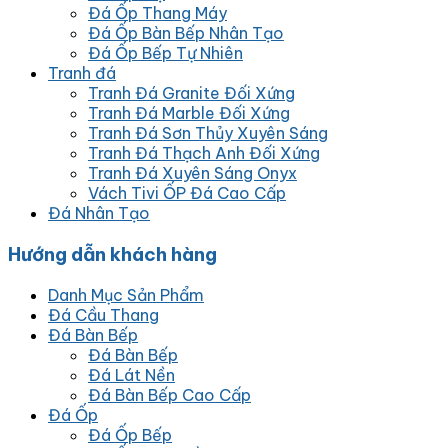
Đá Ốp Thang Máy
Đá Ốp Bàn Bếp Nhân Tạo
Đá Ốp Bếp Tự Nhiên
Tranh đá
Tranh Đá Granite Đối Xứng
Tranh Đá Marble Đối Xứng
Tranh Đá Sơn Thủy Xuyên Sáng
Tranh Đá Thạch Anh Đối Xứng
Tranh Đá Xuyên Sáng Onyx
Vách Tivi ỐP Đá Cao Cấp
Đá Nhân Tạo
Hướng dẫn khách hàng
Danh Mục Sản Phẩm
Đá Cầu Thang
Đá Bàn Bếp
Đá Bàn Bếp
Đá Lát Nền
Đá Bàn Bếp Cao Cấp
Đá Ốp
Đá Ốp Bếp