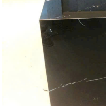
Tranh Đá Marble Đối Xứng
Tranh Đá Sơn Thủy Xuyên Sáng
Tranh Đá Thạch Anh Đối Xứng
Tranh Đá Xuyên Sáng Onyx
Vách Tivi ỐP Đá Cao Cấp
Đá Nhân Tạo
0
Giỏ hàng
Chưa có sản phẩm trong giỏ hàng.