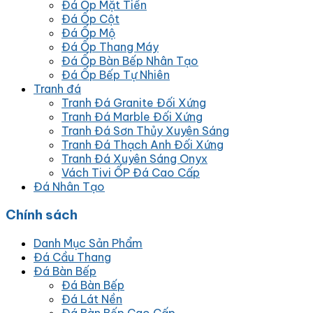
Đá Ốp Mặt Tiền
Đá Ốp Cột
Đá Ốp Mộ
Đá Ốp Thang Máy
Đá Ốp Bàn Bếp Nhân Tạo
Đá Ốp Bếp Tự Nhiên
Tranh đá
Tranh Đá Granite Đối Xứng
Tranh Đá Marble Đối Xứng
Tranh Đá Sơn Thủy Xuyên Sáng
Tranh Đá Thạch Anh Đối Xứng
Tranh Đá Xuyên Sáng Onyx
Vách Tivi ỐP Đá Cao Cấp
Đá Nhân Tạo
Chính sách
Danh Mục Sản Phẩm
Đá Cầu Thang
Đá Bàn Bếp
Đá Bàn Bếp
Đá Lát Nền