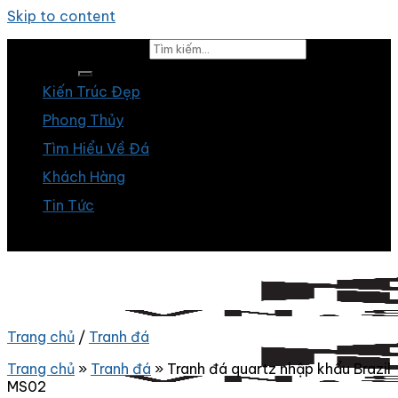
Skip to content
Tìm kiếm:
Kiến Trúc Đẹp
Phong Thủy
Tìm Hiểu Về Đá
Khách Hàng
Tin Tức
Trang chủ
/
Tranh đá
Trang chủ
»
Tranh đá
»
Tranh đá quartz nhập khẩu Brazil
MS02