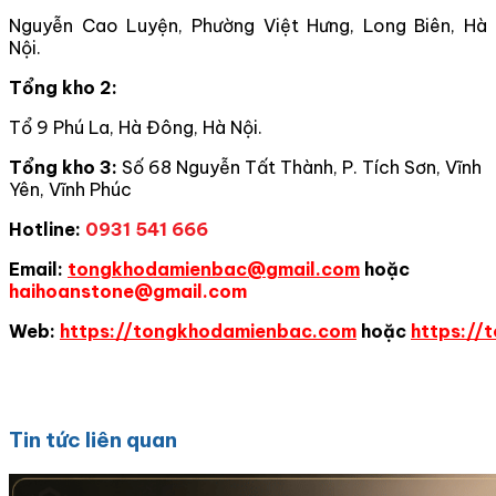
Nguyễn Cao Luyện, Phường Việt Hưng, Long Biên, Hà
Nội.
Tổng kho 2:
Tổ 9 Phú La, Hà Đông, Hà Nội.
Tổng kho 3:
Số 68 Nguyễn Tất Thành, P. Tích Sơn, Vĩnh
Yên, Vĩnh Phúc
Hotline:
0931 541 666
Email:
tongkhodamienbac@gmail.com
hoặc
haihoanstone@gmail.com
Web:
https://tongkhodamienbac.com
hoặc
https://
Tin tức liên quan