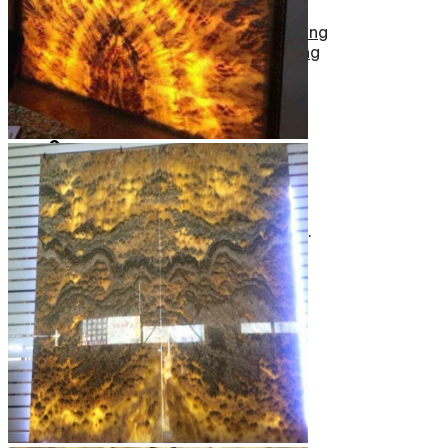
Tranh Đá Marble Đối Xứng
Tranh Đá Sơn Thủy Xuyên Sáng
Tranh Đá Thạch Anh Đối Xứng
Tranh Đá Xuyên Sáng Onyx
Vách Tivi ỐP Đá Cao Cấp
Đá Nhân Tạo
0
Giỏ hàng
Chưa có sản phẩm trong giỏ hàng.