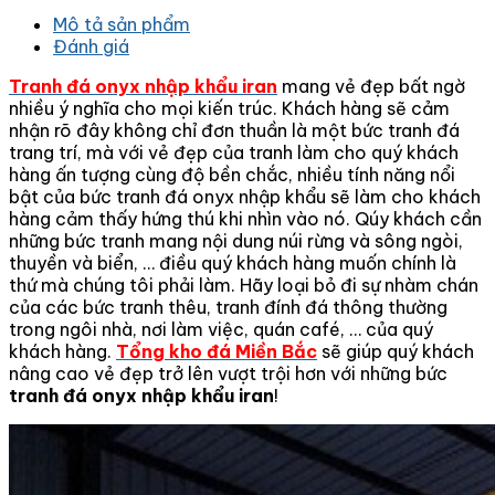
Mô tả sản phẩm
Đánh giá
Tranh đá onyx nhập khẩu iran
mang vẻ đẹp bất ngờ
nhiều ý nghĩa cho mọi kiến trúc. Khách hàng sẽ cảm
nhận rõ đây không chỉ đơn thuần là một bức tranh đá
trang trí, mà với vẻ đẹp của tranh làm cho quý khách
hàng ấn tượng cùng độ bền chắc, nhiều tính năng nổi
bật của bức tranh đá onyx nhập khẩu sẽ làm cho khách
hàng cảm thấy hứng thú khi nhìn vào nó. Qúy khách cần
những bức tranh mang nội dung núi rừng và sông ngòi,
thuyền và biển, … điều quý khách hàng muốn chính là
thứ mà chúng tôi phải làm. Hãy loại bỏ đi sự nhàm chán
của các bức tranh thêu, tranh đính đá thông thường
trong ngôi nhà, nơi làm việc, quán café, … của quý
khách hàng.
Tổng kho đá Miền Bắc
sẽ giúp quý khách
nâng cao vẻ đẹp trở lên vượt trội hơn với những bức
tranh đá onyx nhập khẩu iran
!