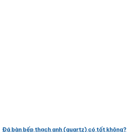
Đá bàn bếp thạch anh (quartz) có tốt không?