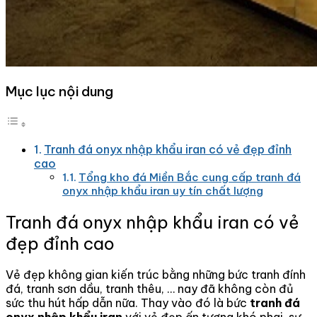
Mục lục nội dung
Tranh đá onyx nhập khẩu iran có vẻ đẹp đỉnh
cao
Tổng kho đá Miền Bắc cung cấp tranh đá
onyx nhập khẩu iran uy tín chất lượng
Tranh đá onyx nhập khẩu iran có vẻ
đẹp đỉnh cao
Vẻ đẹp không gian kiến trúc bằng những bức tranh đính
đá, tranh sơn dầu, tranh thêu, … nay đã không còn đủ
sức thu hút hấp dẫn nữa. Thay vào đó là bức
tranh
đá