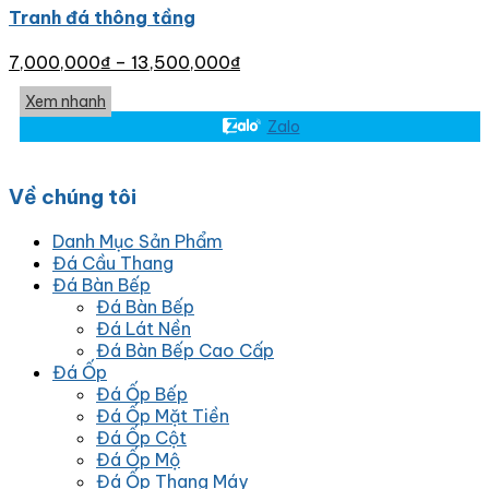
Tranh đá thông tầng
7,000,000
₫
–
13,500,000
₫
Xem nhanh
Zalo
Về chúng tôi
Danh Mục Sản Phẩm
Đá Cầu Thang
Đá Bàn Bếp
Đá Bàn Bếp
Đá Lát Nền
Đá Bàn Bếp Cao Cấp
Đá Ốp
Đá Ốp Bếp
Đá Ốp Mặt Tiền
Đá Ốp Cột
Đá Ốp Mộ
Đá Ốp Thang Máy