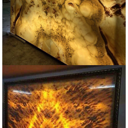
Đá Marble
Đá Marble Màu Kem
Đá Marble Màu Nâu
Đá Marble Màu Đen
Đá Marble Màu Đỏ
Đá Marble Màu Vàng
Đá Marble Màu Trắng
Đá Marble Màu Xanh
Đá Ốp
Đá Ốp Bàn Bếp Nhân Tạo​
Đá Ốp Mộ
Đá Ốp Cột
Đá Ốp Thang Máy