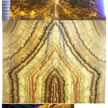
Các Loại Đá Khác
Kính Màu Ốp Bếp
Mặt Hàng nhập khẩu Container
Vách Tivi ỐP Đá Cao Cấp
Đá Mosaic
Đá Limestone
Đá Onyx
Hoa Văn Đá
Đá Ốp Mặt Tiền
Đá Quartz Alpilus
Đá Alpilus Brazil
Đá tự nhiên
Đá Thạch Anh