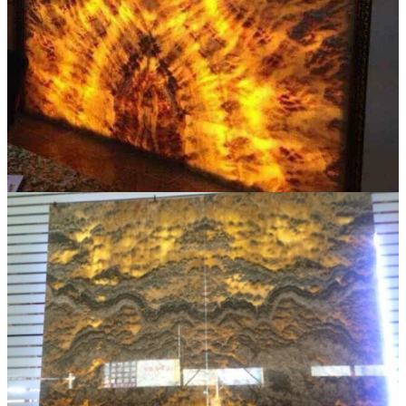
Đá Ốp Bếp
Đá Ốp Bếp Tự Nhiên
Tranh đá
Tranh Đá Marble Đối Xứng
Tranh Đá Thạch Anh Đối Xứng
Tranh Đá Sơn Thủy Xuyên Sáng
Tranh Đá Granite Đối Xứng
Tranh Đá Xuyên Sáng Onyx
Đá Nội Thất
Chậu Lavabo Đá
Mặt Bàn Lavabo Đá
Đá Bàn Bếp Cao Cấp
Đá Ốp Bếp Tự Nhiên