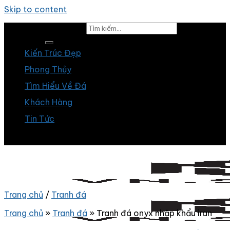
Skip to content
Tìm kiếm:
Kiến Trúc Đẹp
Phong Thủy
Tìm Hiểu Về Đá
Khách Hàng
Tin Tức
Trang chủ
/
Tranh đá
Trang chủ
»
Tranh đá
»
Tranh đá onyx nhập khẩu iran