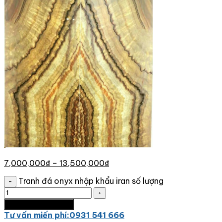
7,000,000
₫
–
13,500,000
₫
Tranh đá onyx nhập khẩu iran số lượng
Thêm vào giỏ hàng
Tư vấn miến phí:0931 541 666