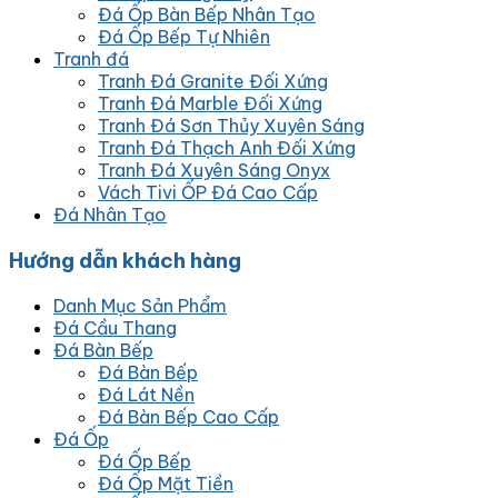
Đá Ốp Bàn Bếp Nhân Tạo
Đá Ốp Bếp Tự Nhiên
Tranh đá
Tranh Đá Granite Đối Xứng
Tranh Đá Marble Đối Xứng
Tranh Đá Sơn Thủy Xuyên Sáng
Tranh Đá Thạch Anh Đối Xứng
Tranh Đá Xuyên Sáng Onyx
Vách Tivi ỐP Đá Cao Cấp
Đá Nhân Tạo
Hướng dẫn khách hàng
Danh Mục Sản Phẩm
Đá Cầu Thang
Đá Bàn Bếp
Đá Bàn Bếp
Đá Lát Nền
Đá Bàn Bếp Cao Cấp
Đá Ốp
Đá Ốp Bếp
Đá Ốp Mặt Tiền