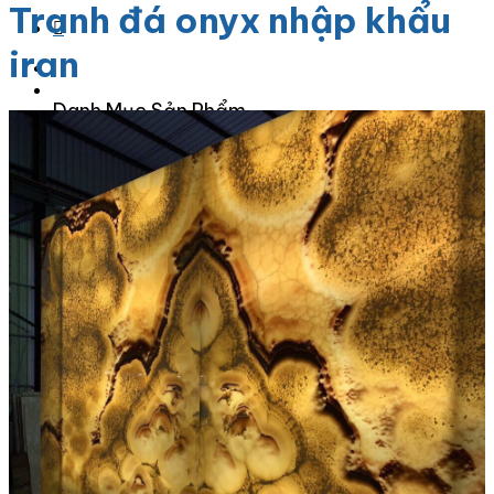
Tranh đá onyx nhập khẩu
iran
Danh Mục Sản Phẩm
Đá Granite
Đá Granite Màu Vàng
Đá Granite Màu Xám
Đá Granite Màu Đen
Đá Granite Màu Xanh
Đá Granite Màu Nâu
Đá Granite Màu Đỏ
Đá Travertine