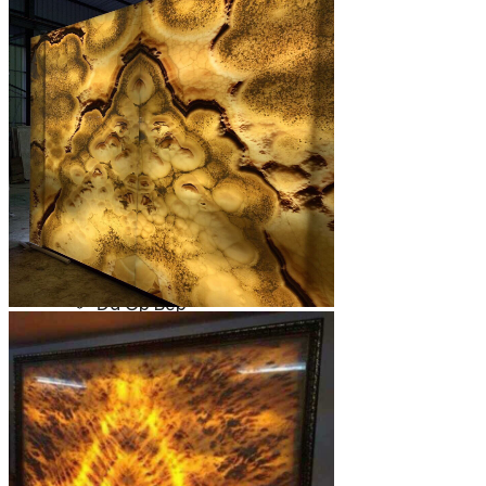
Đá Nhân Tạo
Đá Lát Nền
Đá Cầu Thang
Đá Cầu Thang
Đá Bàn Bếp
Đá Bàn Bếp
Đá Lát Nền
Đá Bàn Bếp Cao Cấp
Đá Ốp
Đá Ốp Bếp
Đá Ốp Mặt Tiền
Đá Ốp Cột
Đá Ốp Mộ
Đá Ốp Thang Máy
Đá Ốp Bàn Bếp Nhân Tạo
Đá Ốp Bếp Tự Nhiên
Tranh đá
Tranh Đá Granite Đối Xứng