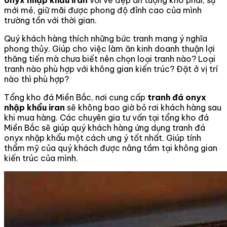
onyx nhập khẩu iran
với vẻ đẹp ấn tượng khó phai, sự
mới mẻ, giữ mãi được phong độ đỉnh cao của mình
trường tồn với thời gian.
Quý khách hàng thích những bức tranh mang ý nghĩa
phong thủy. Giúp cho việc làm ăn kinh doanh thuận lợi
thăng tiến mà chưa biết nên chọn loại tranh nào? Loại
tranh nào phù hợp với không gian kiến trúc? Đặt ở vị trí
nào thì phù hợp?
Tổng kho đá Miền Bắc, nơi cung cấp
tranh
đá onyx
nhập khẩu iran
sẽ không bao giờ bỏ rơi khách hàng sau
khi mua hàng. Các chuyên gia tư vấn tại tổng kho đá
Miền Bắc sẽ giúp quý khách hàng ứng dụng tranh đá
onyx nhập khẩu một cách ưng ý tốt nhất. Giúp tính
thẩm mỹ của quý khách được nâng tầm tại không gian
kiến trúc của mình.