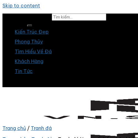
Skip to content
Tìm kiếm:
Kiến Trúc Đẹp
Phong Thủy
Tìm Hiểu Về Đá
Khách Hàng
Tin Tức
Trang chủ
/
Tranh đá