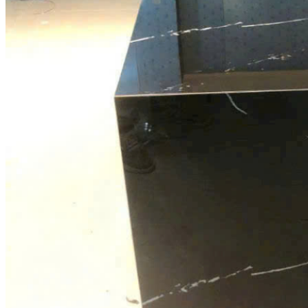
Đá Ốp Bàn Bếp Nhân Tạo
Đá Ốp Bếp Tự Nhiên
Tranh đá
Tranh Đá Granite Đối Xứng
Tranh Đá Marble Đối Xứng
Tranh Đá Sơn Thủy Xuyên Sáng
Tranh Đá Thạch Anh Đối Xứng
Tranh Đá Xuyên Sáng Onyx
Vách Tivi ỐP Đá Cao Cấp
Đá Nhân Tạo
0
Giỏ hàng
Chưa có sản phẩm trong giỏ hàng.