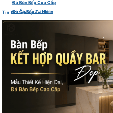
Đá Bàn Bếp Cao Cấp
Đá Ốp Bếp Tự Nhiên
Tin tức liên quan
Các Loại Đá Khác
Kính Màu Ốp Bếp
Mặt Hàng nhập khẩu Container
Vách Tivi ỐP Đá Cao Cấp
Đá Mosaic
Đá Limestone
Đá Onyx
Hoa Văn Đá
Đá Ốp Mặt Tiền
Đá Quartz Alpilus
Đá Alpilus Brazil