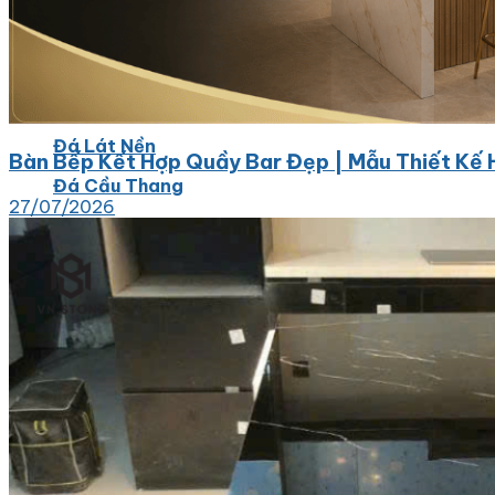
Đá tự nhiên
Đá Thạch Anh
Đá Nhân Tạo
Đá Lát Nền
Bàn Bếp Kết Hợp Quầy Bar Đẹp | Mẫu Thiết Kế 
Đá Cầu Thang
27/07/2026
Đá Cầu Thang
Đá Bàn Bếp
Đá Bàn Bếp
Đá Lát Nền
Đá Bàn Bếp Cao Cấp
Đá Ốp
Đá Ốp Bếp
Đá Ốp Mặt Tiền
Đá Ốp Cột
Đá Ốp Mộ
Đá Ốp Thang Máy