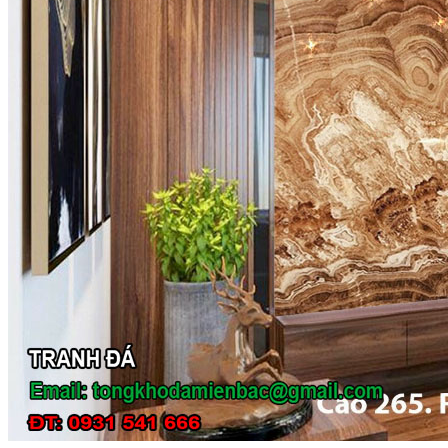
Đá Ốp Cột
Đá Ốp Thang Máy
Đá Ốp Bếp
Đá Ốp Bếp Tự Nhiên
Tranh đá
Tranh Đá Marble Đối Xứng
Tranh Đá Thạch Anh Đối Xứng
Tranh Đá Sơn Thủy Xuyên Sáng
Tranh Đá Granite Đối Xứng
Tranh Đá Xuyên Sáng Onyx
Đá Nội Thất
Chậu Lavabo Đá
Mặt Bàn Lavabo Đá