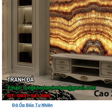
Đá Ốp Bếp
Đá Ốp Bếp Tự Nhiên
Tranh đá
Tranh Đá Marble Đối Xứng
Tranh Đá Thạch Anh Đối Xứng
Tranh Đá Sơn Thủy Xuyên Sáng
Tranh Đá Granite Đối Xứng
Tranh Đá Xuyên Sáng Onyx
Đá Nội Thất
Chậu Lavabo Đá
Mặt Bàn Lavabo Đá
Đá Bàn Bếp Cao Cấp
Đá Ốp Bếp Tự Nhiên