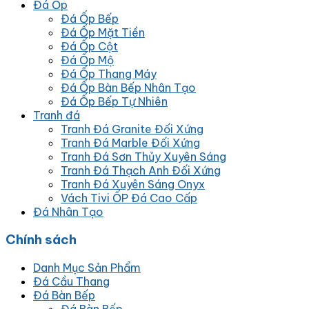
Đá Ốp
Đá Ốp Bếp
Đá Ốp Mặt Tiền
Đá Ốp Cột
Đá Ốp Mộ
Đá Ốp Thang Máy
Đá Ốp Bàn Bếp Nhân Tạo
Đá Ốp Bếp Tự Nhiên
Tranh đá
Tranh Đá Granite Đối Xứng
Tranh Đá Marble Đối Xứng
Tranh Đá Sơn Thủy Xuyên Sáng
Tranh Đá Thạch Anh Đối Xứng
Tranh Đá Xuyên Sáng Onyx
Vách Tivi ỐP Đá Cao Cấp
Đá Nhân Tạo
Chính sách
Danh Mục Sản Phẩm
Đá Cầu Thang
Đá Bàn Bếp