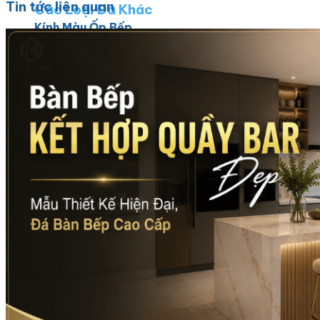
Tin tức liên quan
Các Loại Đá Khác
Kính Màu Ốp Bếp
Mặt Hàng nhập khẩu Container
Vách Tivi ỐP Đá Cao Cấp
Đá Mosaic
Đá Limestone
Đá Onyx
Hoa Văn Đá
Đá Ốp Mặt Tiền
Đá Quartz Alpilus
Đá Alpilus Brazil
Đá tự nhiên
Đá Thạch Anh