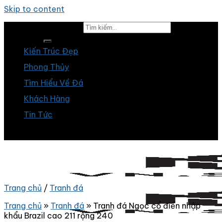
Skip to content
Tìm kiếm:
Kiến Trúc Đẹp
Phong Thủy
Tìm Hiểu Về Đá
Khách Hàng
Tin Tức
Trang chủ
/
Tranh đá
Trang chủ
»
Tranh đá
»
Tranh đá Ngọc cổ điển nhập
khẩu Brazil cao 211 rộng 240