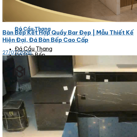
Đá Nhân Tạo
Đá Lát Nền
Đá Cầu Thang
Bàn Bếp Kết Hợp Quầy Bar Đẹp | Mẫu Thiết Kế
Hiện Đại, Đá Bàn Bếp Cao Cấp
Đá Cầu Thang
27/07/2026
Đá Bàn Bếp
Đá Bàn Bếp
Đá Lát Nền
Đá Bàn Bếp Cao Cấp
Đá Ốp
Đá Ốp Bếp
Đá Ốp Mặt Tiền
Đá Ốp Cột
Đá Ốp Mộ
Đá Ốp Thang Máy
Đá Ốp Bàn Bếp Nhân Tạo
Đá Ốp Bếp Tự Nhiên
Tranh đá
Tranh Đá Granite Đối Xứng