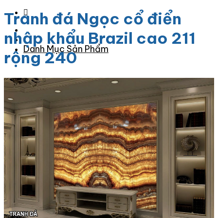
Tranh đá Ngọc cổ điển
nhập khẩu Brazil cao 211
Danh Mục Sản Phẩm
rộng 240
Đá Granite
Đá Granite Màu Vàng
Đá Granite Màu Xám
Đá Granite Màu Đen
Đá Granite Màu Xanh
Đá Granite Màu Nâu
Đá Granite Màu Đỏ
Đá Travertine