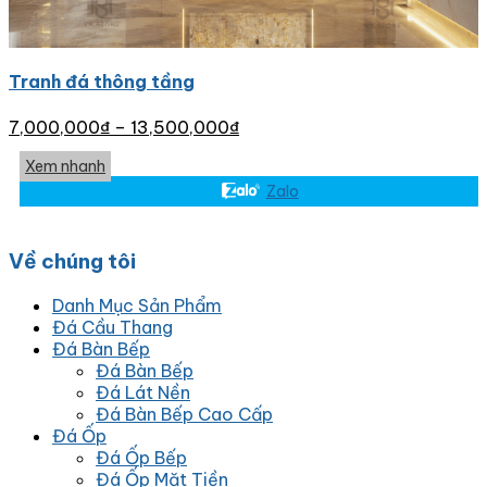
Tranh đá thông tầng
7,000,000
₫
–
13,500,000
₫
Xem nhanh
Zalo
Về chúng tôi
Danh Mục Sản Phẩm
Đá Cầu Thang
Đá Bàn Bếp
Đá Bàn Bếp
Đá Lát Nền
Đá Bàn Bếp Cao Cấp
Đá Ốp
Đá Ốp Bếp
Đá Ốp Mặt Tiền