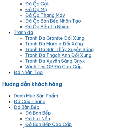
Đá Ốp Cột
Đá Ốp Mộ
Đá Ốp Thang Máy
Đá Ốp Bàn Bếp Nhân Tạo
Đá Ốp Bếp Tự Nhiên
Tranh đá
Tranh Đá Granite Đối Xứng
Tranh Đá Marble Đối Xứng
Tranh Đá Sơn Thủy Xuyên Sáng
Tranh Đá Thạch Anh Đối Xứng
Tranh Đá Xuyên Sáng Onyx
Vách Tivi ỐP Đá Cao Cấp
Đá Nhân Tạo
Hướng dẫn khách hàng
Danh Mục Sản Phẩm
Đá Cầu Thang
Đá Bàn Bếp
Đá Bàn Bếp
Đá Lát Nền
Đá Bàn Bếp Cao Cấp