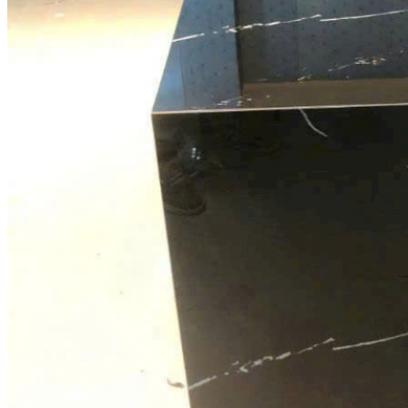
Tranh Đá Marble Đối Xứng
Tranh Đá Sơn Thủy Xuyên Sáng
Tranh Đá Thạch Anh Đối Xứng
Tranh Đá Xuyên Sáng Onyx
Vách Tivi ỐP Đá Cao Cấp
Đá Nhân Tạo
0
Giỏ hàng
Chưa có sản phẩm trong giỏ hàng.