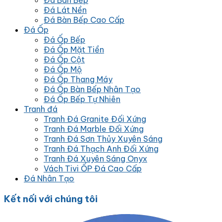
Đá Bàn Bếp
Đá Lát Nền
Đá Bàn Bếp Cao Cấp
Đá Ốp
Đá Ốp Bếp
Đá Ốp Mặt Tiền
Đá Ốp Cột
Đá Ốp Mộ
Đá Ốp Thang Máy
Đá Ốp Bàn Bếp Nhân Tạo
Đá Ốp Bếp Tự Nhiên
Tranh đá
Tranh Đá Granite Đối Xứng
Tranh Đá Marble Đối Xứng
Tranh Đá Sơn Thủy Xuyên Sáng
Tranh Đá Thạch Anh Đối Xứng
Tranh Đá Xuyên Sáng Onyx
Vách Tivi ỐP Đá Cao Cấp
Đá Nhân Tạo
Kết nối với chúng tôi