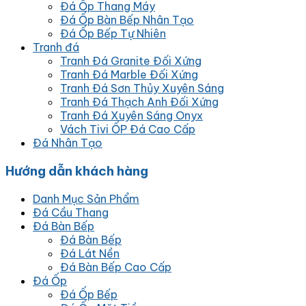
Đá Ốp Thang Máy
Đá Ốp Bàn Bếp Nhân Tạo
Đá Ốp Bếp Tự Nhiên
Tranh đá
Tranh Đá Granite Đối Xứng
Tranh Đá Marble Đối Xứng
Tranh Đá Sơn Thủy Xuyên Sáng
Tranh Đá Thạch Anh Đối Xứng
Tranh Đá Xuyên Sáng Onyx
Vách Tivi ỐP Đá Cao Cấp
Đá Nhân Tạo
Hướng dẫn khách hàng
Danh Mục Sản Phẩm
Đá Cầu Thang
Đá Bàn Bếp
Đá Bàn Bếp
Đá Lát Nền
Đá Bàn Bếp Cao Cấp
Đá Ốp
Đá Ốp Bếp