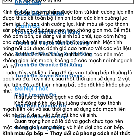
Đá Ốp Bếp
Kính ốp bếp là sản phẩm được làm từ kính cường lực nên
Đá Ốp Bếp Tự Nhiên
được thừa kế toàn bộ tính an toàn của kính cường lực
đem lại. Khi sơn kính cường lực, kính màu sẽ tạo thành
Tranh đá
sản phẩm có độ bóng cao, tạo không gian mở. Bề mặt
Tranh Đá Marble Đối Xứng
khó bám bẩn, dễ dàng vệ sinh lau chùi, tạo cảm hứng
cho các bà nội trợ trổ tài nấu ăn của mình. Một tính
Tranh Đá Thạch Anh Đối Xứng
năng nổi bật được đánh giá cao hơn so với các vật liệu
Tranh Đá Sơn Thủy Xuyên Sáng
khác đó là có thể sử dụng kính khổ lớn, tạo nên một
không gian liền mạch, không có các mạch nối như gạch
Tranh Đá Granite Đối Xứng
và đá.
Trước đây, vật liệu dùng để ốp vào tường bếp thường là
Tranh Đá Xuyên Sáng Onyx
gạch và đá. Tuy nhiên, sau một thời gian sử dụng, 2 vật
liệu trên đã xuất hiện những bất cập rất khó khắc phục
Đá Nội Thất
như:
Chậu Lavabo Đá
· Ít sự lựa chọn bởi gạch và đá rất đơn điệu.
· Khổ đá nhỏ khi ốp lên tường thường tạo thành
Mặt Bàn Lavabo Đá
mạch liên kết và sau thời gian sử dụng các mạch liên
kết này bị ố đen, vết bẩn rất khó vệ sinh.
Đá Bàn Bếp Cao Cấp
· Quan trọng hơn cả là đá và gạch chưa tạo nên
một không gian sang trọng và hiện đại cho căn bếp.
Đá Ốp Bếp Tự Nhiên
Kính màu ốp bếp – Thay đổi cả phong cách nội thất