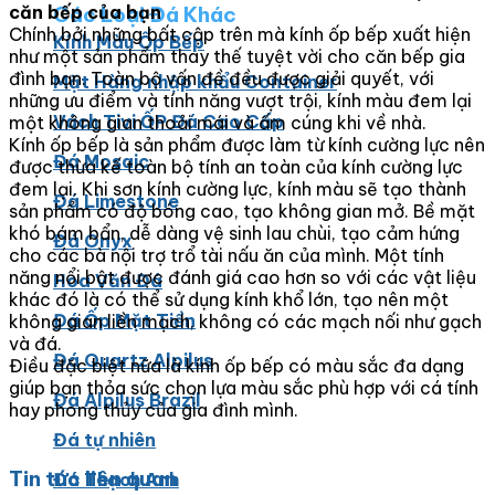
Các Loại Đá Khác
căn bếp của bạn
Chính bởi những bất cập trên mà kính ốp bếp xuất hiện
Kính Màu Ốp Bếp
như một sản phẩm thay thế tuyệt vời cho căn bếp gia
đình bạn. Toàn bộ vấn đề đều được giải quyết, với
Mặt Hàng nhập khẩu Container
những ưu điểm và tính năng vượt trội, kính màu đem lại
Vách Tivi ỐP Đá Cao Cấp
một không gian thoải mái và ấm cúng khi về nhà.
Kính ốp bếp là sản phẩm được làm từ kính cường lực nên
Đá Mosaic
được thừa kế toàn bộ tính an toàn của kính cường lực
đem lại. Khi sơn kính cường lực, kính màu sẽ tạo thành
Đá Limestone
sản phẩm có độ bóng cao, tạo không gian mở. Bề mặt
khó bám bẩn, dễ dàng vệ sinh lau chùi, tạo cảm hứng
Đá Onyx
cho các bà nội trợ trổ tài nấu ăn của mình. Một tính
năng nổi bật được đánh giá cao hơn so với các vật liệu
Hoa Văn Đá
khác đó là có thể sử dụng kính khổ lớn, tạo nên một
Đá Ốp Mặt Tiền
không gian liền mạch, không có các mạch nối như gạch
và đá.
Đá Quartz Alpilus
Điều đặc biệt nữa là kính ốp bếp có màu sắc đa dạng
giúp bạn thỏa sức chọn lựa màu sắc phù hợp với cá tính
Đá Alpilus Brazil
hay phong thủy của gia đình mình.
Đá tự nhiên
Tin tức liên quan
Đá Thạch Anh