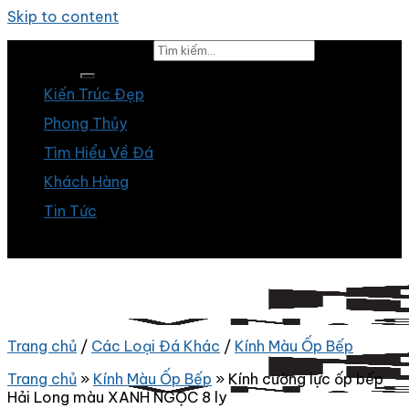
Skip to content
Tìm kiếm:
Kiến Trúc Đẹp
Phong Thủy
Tìm Hiểu Về Đá
Khách Hàng
Tin Tức
Trang chủ
/
Các Loại Đá Khác
/
Kính Màu Ốp Bếp
Trang chủ
»
Kính Màu Ốp Bếp
»
Kính cường lực ốp bếp
Hải Long màu XANH NGỌC 8 ly