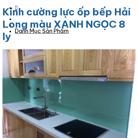
Kính cường lực ốp bếp Hải
Long màu XANH NGỌC 8
Danh Mục Sản Phẩm
ly
Đá Granite
Đá Granite Màu Vàng
Đá Granite Màu Xám
Đá Granite Màu Đen
Đá Granite Màu Xanh
Đá Granite Màu Nâu
Đá Granite Màu Đỏ
Đá Travertine