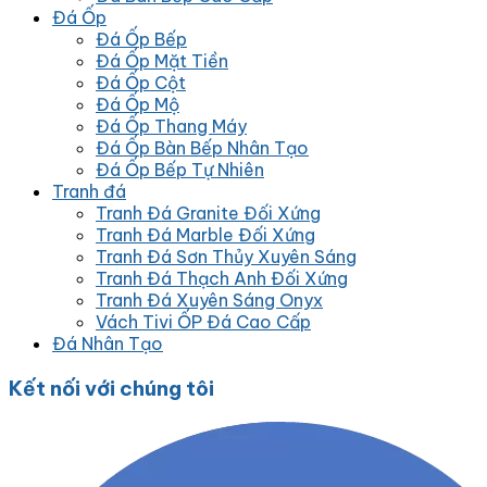
Đá Ốp
Đá Ốp Bếp
Đá Ốp Mặt Tiền
Đá Ốp Cột
Đá Ốp Mộ
Đá Ốp Thang Máy
Đá Ốp Bàn Bếp Nhân Tạo
Đá Ốp Bếp Tự Nhiên
Tranh đá
Tranh Đá Granite Đối Xứng
Tranh Đá Marble Đối Xứng
Tranh Đá Sơn Thủy Xuyên Sáng
Tranh Đá Thạch Anh Đối Xứng
Tranh Đá Xuyên Sáng Onyx
Vách Tivi ỐP Đá Cao Cấp
Đá Nhân Tạo
Kết nối với chúng tôi