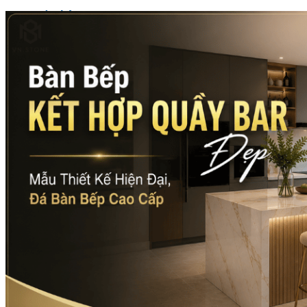
Đá Nhân Tạo
Đá Lát Nền
Đá Cầu Thang
Đá Cầu Thang
Đá Bàn Bếp
Đá Bàn Bếp
Đá Lát Nền
Đá Bàn Bếp Cao Cấp
Đá Ốp
Đá Ốp Bếp
Đá Ốp Mặt Tiền
Đá Ốp Cột
Đá Ốp Mộ
Đá Ốp Thang Máy
Đá Ốp Bàn Bếp Nhân Tạo
Đá Ốp Bếp Tự Nhiên
Tranh đá
Tranh Đá Granite Đối Xứng