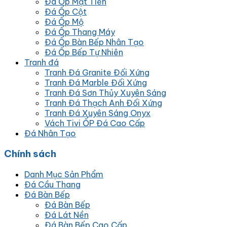
Đá Ốp Mặt Tiền
Đá Ốp Cột
Đá Ốp Mộ
Đá Ốp Thang Máy
Đá Ốp Bàn Bếp Nhân Tạo
Đá Ốp Bếp Tự Nhiên
Tranh đá
Tranh Đá Granite Đối Xứng
Tranh Đá Marble Đối Xứng
Tranh Đá Sơn Thủy Xuyên Sáng
Tranh Đá Thạch Anh Đối Xứng
Tranh Đá Xuyên Sáng Onyx
Vách Tivi ỐP Đá Cao Cấp
Đá Nhân Tạo
Chính sách
Danh Mục Sản Phẩm
Đá Cầu Thang
Đá Bàn Bếp
Đá Bàn Bếp
Đá Lát Nền
Đá Bàn Bếp Cao Cấp