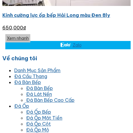
Kính cường lực ốp bếp Hải Long màu Đen 8ly
650,000
₫
Xem nhanh
Zalo
Về chúng tôi
Danh Mục Sản Phẩm
Đá Cầu Thang
Đá Bàn Bếp
Đá Bàn Bếp
Đá Lát Nền
Đá Bàn Bếp Cao Cấp
Đá Ốp
Đá Ốp Bếp
Đá Ốp Mặt Tiền
Đá Ốp Cột
Đá Ốp Mộ