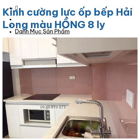
Kính cường lực ốp bếp Hải
Long màu HỒNG 8 ly
Danh Mục Sản Phẩm
Đá Granite
Đá Granite Màu Vàng
Đá Granite Màu Xám
Đá Granite Màu Đen
Đá Granite Màu Xanh
Đá Granite Màu Nâu
Đá Granite Màu Đỏ
Đá Travertine