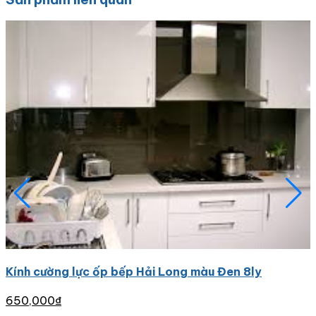
Kính cường lực ốp bếp Hải Long màu Đen 8ly
650,000
₫