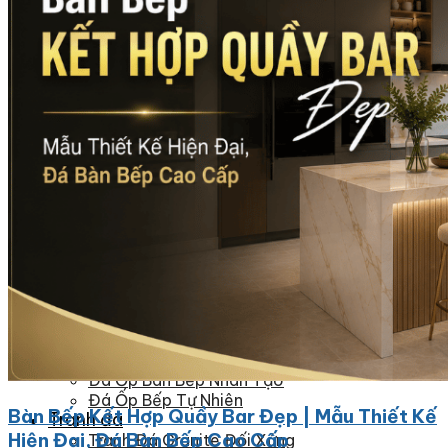
Đá Nhân Tạo
Đá Lát Nền
Đá Cầu Thang
Đá Cầu Thang
Đá Bàn Bếp
Đá Bàn Bếp
Đá Lát Nền
Đá Bàn Bếp Cao Cấp
Đá Ốp
Đá Ốp Bếp
Đá Ốp Mặt Tiền
Đá Ốp Cột
Đá Ốp Mộ
Đá Ốp Thang Máy
Đá Ốp Bàn Bếp Nhân Tạo
Đá Ốp Bếp Tự Nhiên
Bàn Bếp Kết Hợp Quầy Bar Đẹp | Mẫu Thiết Kế
Tranh đá
Hiện Đại, Đá Bàn Bếp Cao Cấp
Tranh Đá Granite Đối Xứng