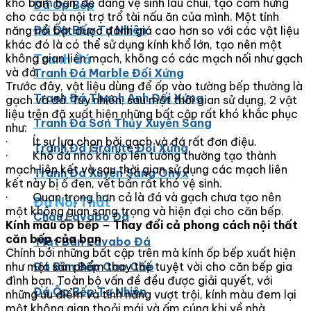
khó bám bẩn, dễ dàng vệ sinh lau chùi, tạo cảm hứng
Đá Ốp Bếp
cho các bà nội trợ trổ tài nấu ăn của mình. Một tính
Đá Ốp Bếp Tự Nhiên
năng nổi bật được đánh giá cao hơn so với các vật liệu
khác đó là có thể sử dụng kính khổ lớn, tạo nên một
Tranh đá
không gian liền mạch, không có các mạch nối như gạch
và đá.
Tranh Đá Marble Đối Xứng
Trước đây, vật liệu dùng để ốp vào tường bếp thường là
Tranh Đá Thạch Anh Đối Xứng
gạch và đá. Tuy nhiên, sau một thời gian sử dụng, 2 vật
liệu trên đã xuất hiện những bất cập rất khó khắc phục
Tranh Đá Sơn Thủy Xuyên Sáng
như:
· Ít sự lựa chọn bởi gạch và đá rất đơn điệu.
Tranh Đá Granite Đối Xứng
· Khổ đá nhỏ khi ốp lên tường thường tạo thành
mạch liên kết và sau thời gian sử dụng các mạch liên
Tranh Đá Xuyên Sáng Onyx
kết này bị ố đen, vết bẩn rất khó vệ sinh.
· Quan trọng hơn cả là đá và gạch chưa tạo nên
Đá Nội Thất
một không gian sang trọng và hiện đại cho căn bếp.
Chậu Lavabo Đá
Kính màu ốp bếp – Thay đổi cả phong cách nội thất
căn bếp của bạn
Mặt Bàn Lavabo Đá
Chính bởi những bất cập trên mà kính ốp bếp xuất hiện
Đá Bàn Bếp Cao Cấp
như một sản phẩm thay thế tuyệt vời cho căn bếp gia
đình bạn. Toàn bộ vấn đề đều được giải quyết, với
Đá Ốp Bếp Tự Nhiên
những ưu điểm và tính năng vượt trội, kính màu đem lại
một không gian thoải mái và ấm cúng khi về nhà.