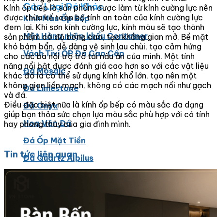
Các Loại Đá Khác
Kính ốp bếp là sản phẩm được làm từ kính cường lực nên
được thừa kế toàn bộ tính an toàn của kính cường lực
Kính Màu Ốp Bếp
đem lại. Khi sơn kính cường lực, kính màu sẽ tạo thành
Mặt Hàng nhập khẩu Container
sản phẩm có độ bóng cao, tạo không gian mở. Bề mặt
khó bám bẩn, dễ dàng vệ sinh lau chùi, tạo cảm hứng
Vách Tivi ỐP Đá Cao Cấp
cho các bà nội trợ trổ tài nấu ăn của mình. Một tính
năng nổi bật được đánh giá cao hơn so với các vật liệu
Đá Mosaic
khác đó là có thể sử dụng kính khổ lớn, tạo nên một
không gian liền mạch, không có các mạch nối như gạch
Đá Limestone
và đá.
Điều đặc biệt nữa là kính ốp bếp có màu sắc đa dạng
Đá Onyx
giúp bạn thỏa sức chọn lựa màu sắc phù hợp với cá tính
Hoa Văn Đá
hay phong thủy của gia đình mình.
Đá Ốp Mặt Tiền
Tin tức liên quan
Đá Quartz Alpilus
Đá Alpilus Brazil
Đá tự nhiên
Đá Thạch Anh