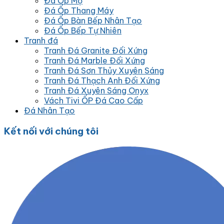
Đá Ốp Mộ
Đá Ốp Thang Máy
Đá Ốp Bàn Bếp Nhân Tạo
Đá Ốp Bếp Tự Nhiên
Tranh đá
Tranh Đá Granite Đối Xứng
Tranh Đá Marble Đối Xứng
Tranh Đá Sơn Thủy Xuyên Sáng
Tranh Đá Thạch Anh Đối Xứng
Tranh Đá Xuyên Sáng Onyx
Vách Tivi ỐP Đá Cao Cấp
Đá Nhân Tạo
Kết nối với chúng tôi