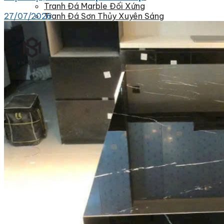
Tranh Đá Marble Đối Xứng
27/07/2026
Tranh Đá Sơn Thủy Xuyên Sáng
Tranh Đá Thạch Anh Đối Xứng
Tranh Đá Xuyên Sáng Onyx
Vách Tivi ỐP Đá Cao Cấp
Đá Nhân Tạo
0
Giỏ hàng
Chưa có sản phẩm trong giỏ hàng.