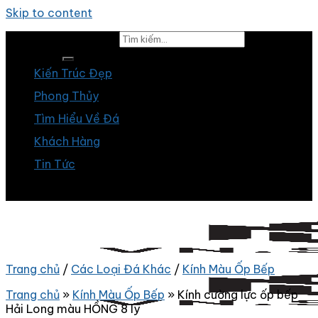
Skip to content
Tìm kiếm:
Kiến Trúc Đẹp
Phong Thủy
Tìm Hiểu Về Đá
Khách Hàng
Tin Tức
Trang chủ
/
Các Loại Đá Khác
/
Kính Màu Ốp Bếp
Trang chủ
»
Kính Màu Ốp Bếp
»
Kính cường lực ốp bếp
Hải Long màu HỒNG 8 ly