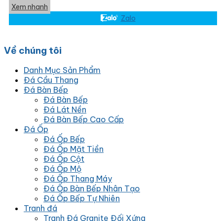
Xem nhanh
Zalo
Về chúng tôi
Danh Mục Sản Phẩm
Đá Cầu Thang
Đá Bàn Bếp
Đá Bàn Bếp
Đá Lát Nền
Đá Bàn Bếp Cao Cấp
Đá Ốp
Đá Ốp Bếp
Đá Ốp Mặt Tiền
Đá Ốp Cột
Đá Ốp Mộ
Đá Ốp Thang Máy
Đá Ốp Bàn Bếp Nhân Tạo
Đá Ốp Bếp Tự Nhiên
Tranh đá
Tranh Đá Granite Đối Xứng