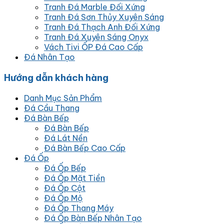
Tranh Đá Marble Đối Xứng
Tranh Đá Sơn Thủy Xuyên Sáng
Tranh Đá Thạch Anh Đối Xứng
Tranh Đá Xuyên Sáng Onyx
Vách Tivi ỐP Đá Cao Cấp
Đá Nhân Tạo
Hướng dẫn khách hàng
Danh Mục Sản Phẩm
Đá Cầu Thang
Đá Bàn Bếp
Đá Bàn Bếp
Đá Lát Nền
Đá Bàn Bếp Cao Cấp
Đá Ốp
Đá Ốp Bếp
Đá Ốp Mặt Tiền
Đá Ốp Cột
Đá Ốp Mộ
Đá Ốp Thang Máy
Đá Ốp Bàn Bếp Nhân Tạo