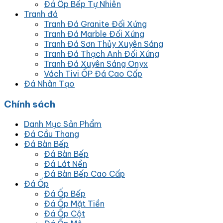
Đá Ốp Bếp Tự Nhiên
Tranh đá
Tranh Đá Granite Đối Xứng
Tranh Đá Marble Đối Xứng
Tranh Đá Sơn Thủy Xuyên Sáng
Tranh Đá Thạch Anh Đối Xứng
Tranh Đá Xuyên Sáng Onyx
Vách Tivi ỐP Đá Cao Cấp
Đá Nhân Tạo
Chính sách
Danh Mục Sản Phẩm
Đá Cầu Thang
Đá Bàn Bếp
Đá Bàn Bếp
Đá Lát Nền
Đá Bàn Bếp Cao Cấp
Đá Ốp
Đá Ốp Bếp
Đá Ốp Mặt Tiền
Đá Ốp Cột