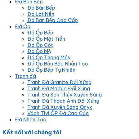
Đá Bàn Bếp
Đá Bàn Bếp
Đá Lát Nền
Đá Bàn Bếp Cao Cấp
Đá Ốp
Đá Ốp Bếp
Đá Ốp Mặt Tiền
Đá Ốp Cột
Đá Ốp Mộ
Đá Ốp Thang Máy
Đá Ốp Bàn Bếp Nhân Tạo
Đá Ốp Bếp Tự Nhiên
Tranh đá
Tranh Đá Granite Đối Xứng
Tranh Đá Marble Đối Xứng
Tranh Đá Sơn Thủy Xuyên Sáng
Tranh Đá Thạch Anh Đối Xứng
Tranh Đá Xuyên Sáng Onyx
Vách Tivi ỐP Đá Cao Cấp
Đá Nhân Tạo
Kết nối với chúng tôi