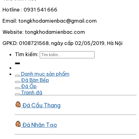
Hotline : 0931 541 666
Email: tongkhodamienbac@gmail.com
Website: tongkhodamienbac.com
GPKD: 0108721568, ngày cấp 02/05/2019, Hà Nội
Tìm kiếm:
Danh mục sản phẩm
Đá Bàn Bếp
Đá Ốp
Tranh đá
Đá Cầu Thang
Đá Nhân Tạo