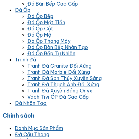
Đá Bàn Bếp Cao Cấp
Đá Ốp
Đá Ốp Bếp
Đá Ốp Mặt Tiền
Đá Ốp Cột
Đá Ốp Mộ
Đá Ốp Thang Máy
Đá Ốp Bàn Bếp Nhân Tạo
Đá Ốp Bếp Tự Nhiên
Tranh đá
Tranh Đá Granite Đối Xứng
Tranh Đá Marble Đối Xứng
Tranh Đá Sơn Thủy Xuyên Sáng
Tranh Đá Thạch Anh Đối Xứng
Tranh Đá Xuyên Sáng Onyx
Vách Tivi ỐP Đá Cao Cấp
Đá Nhân Tạo
Chính sách
Danh Mục Sản Phẩm
Đá Cầu Thang