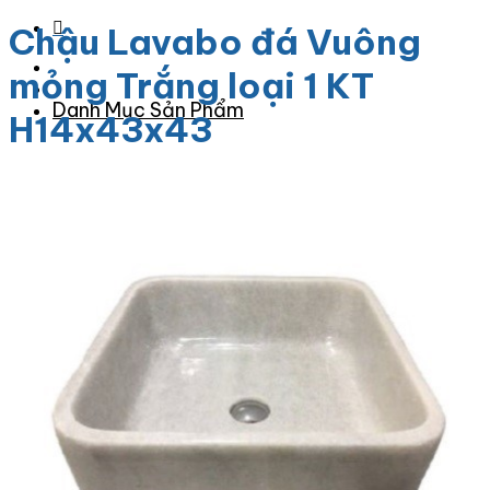
Chậu Lavabo đá Vuông
mỏng Trắng loại 1 KT
Danh Mục Sản Phẩm
H14x43x43
Đá Granite
Đá Granite Màu Vàng
Đá Granite Màu Xám
Đá Granite Màu Đen
Đá Granite Màu Xanh
Đá Granite Màu Nâu
Đá Granite Màu Đỏ
Đá Travertine