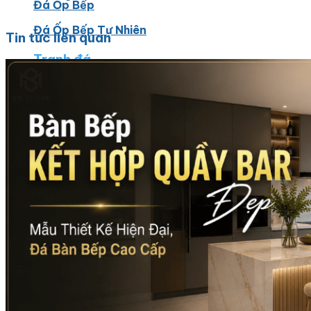
Đá Ốp Bếp
Đá Ốp Bếp Tự Nhiên
Tin tức liên quan
Tranh đá
Tranh Đá Marble Đối Xứng
Tranh Đá Thạch Anh Đối Xứng
Tranh Đá Sơn Thủy Xuyên Sáng
Tranh Đá Granite Đối Xứng
Tranh Đá Xuyên Sáng Onyx
Đá Nội Thất
Chậu Lavabo Đá
Mặt Bàn Lavabo Đá
Đá Bàn Bếp Cao Cấp
Đá Ốp Bếp Tự Nhiên