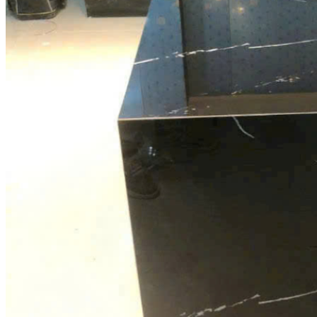
Đá Nhân Tạo
Đá Lát Nền
Đá Cầu Thang
Đá Cầu Thang
Đá Bàn Bếp
Đá Bàn Bếp
Đá Lát Nền
Đá Bàn Bếp Cao Cấp
Đá Ốp
Đá Ốp Bếp
Đá Ốp Mặt Tiền
Đá Ốp Cột
Đá Ốp Mộ
Đá Ốp Thang Máy
Đá Ốp Bàn Bếp Nhân Tạo
Đá Ốp Bếp Tự Nhiên
Tranh đá
Tranh Đá Granite Đối Xứng