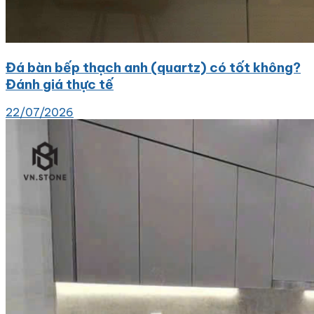
Đá bàn bếp thạch anh (quartz) có tốt không?
Đánh giá thực tế
22/07/2026