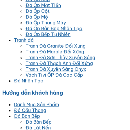
Đá Ốp Mặt Tiền
Đá Ốp Cột
Đá Ốp Mộ
Đá Ốp Thang Máy
Đá Ốp Bàn Bếp Nhân Tạo
Đá Ốp Bếp Tự Nhiên
Tranh đá
Tranh Đá Granite Đối Xứng
Tranh Đá Marble Đối Xứng
Tranh Đá Sơn Thủy Xuyên Sáng
Tranh Đá Thạch Anh Đối Xứng
Tranh Đá Xuyên Sáng Onyx
Vách Tivi ỐP Đá Cao Cấp
Đá Nhân Tạo
Hướng dẫn khách hàng
Danh Mục Sản Phẩm
Đá Cầu Thang
Đá Bàn Bếp
Đá Bàn Bếp
Đá Lát Nền