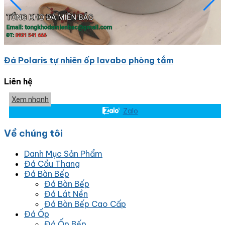
Đá Polaris tự nhiên ốp lavabo phòng tắm
Liên hệ
Xem nhanh
Zalo
Về chúng tôi
Danh Mục Sản Phẩm
Đá Cầu Thang
Đá Bàn Bếp
Đá Bàn Bếp
Đá Lát Nền
Đá Bàn Bếp Cao Cấp
Đá Ốp
Đá Ốp Bếp