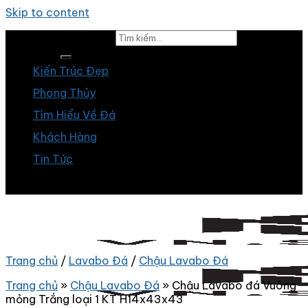
Skip to content
Tìm kiếm:
Kiến Trúc Đẹp
Phong Thủy
Tìm Hiểu Về Đá
Khách Hàng
Tin Tức
Trang chủ
/
Lavabo Đá
/
Chậu Lavabo Đá
Trang chủ
»
Chậu Lavabo Đá
»
Chậu Lavabo đá Vuông
mỏng Trắng loại 1 KT H14x43x43