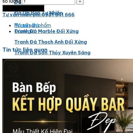
số lượng
Đá Ốp Bếp
Thêm vào giỏ hàng
Đá Ốp Bếp Tự Nhiên
Tư vấn miến phí:0931 541 666
Tranh đá
Mô tả sản phẩm
Tranh Đá Marble Đối Xứng
Đánh giá
Tranh Đá Thạch Anh Đối Xứng
Tin tức liên quan
Tranh Đá Sơn Thủy Xuyên Sáng
Tranh Đá Granite Đối Xứng
Tranh Đá Xuyên Sáng Onyx
Đá Nội Thất
Chậu Lavabo Đá
Mặt Bàn Lavabo Đá
Đá Bàn Bếp Cao Cấp
Đá Ốp Bếp Tự Nhiên