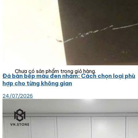
Tranh Đá Marble Đối Xứng
Tranh Đá Sơn Thủy Xuyên Sáng
Tranh Đá Thạch Anh Đối Xứng
Tranh Đá Xuyên Sáng Onyx
Vách Tivi ỐP Đá Cao Cấp
Đá Nhân Tạo
0
Giỏ hàng
Chưa có sản phẩm trong giỏ hàng.
Đá bàn bếp màu đen nhám: Cách chọn loại phù
hợp cho từng không gian
24/07/2026