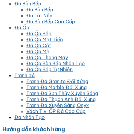
Đá Bàn Bếp
Đá Bàn Bếp
Đá Lát Nền
Đá Bàn Bếp Cao Cấp
Đá Ốp
Đá Ốp Bếp
Đá Ốp Mặt Tiền
Đá Ốp Cột
Đá Ốp Mộ
Đá Ốp Thang Máy
Đá Ốp Bàn Bếp Nhân Tạo
Đá Ốp Bếp Tự Nhiên
Tranh đá
Tranh Đá Granite Đối Xứng
Tranh Đá Marble Đối Xứng
Tranh Đá Sơn Thủy Xuyên Sáng
Tranh Đá Thạch Anh Đối Xứng
Tranh Đá Xuyên Sáng Onyx
Vách Tivi ỐP Đá Cao Cấp
Đá Nhân Tạo
Hướng dẫn khách hàng