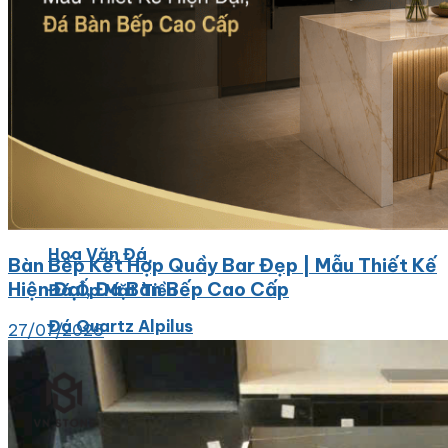
Các Loại Đá Khác
Kính Màu Ốp Bếp
Mặt Hàng nhập khẩu Container
Vách Tivi ỐP Đá Cao Cấp
Đá Mosaic
Đá Limestone
Đá Onyx
Hoa Văn Đá
Bàn Bếp Kết Hợp Quầy Bar Đẹp | Mẫu Thiết Kế
Hiện Đại, Đá Bàn Bếp Cao Cấp
Đá Ốp Mặt Tiền
Đá Quartz Alpilus
27/07/2026
Đá Alpilus Brazil
Đá tự nhiên
Đá Thạch Anh