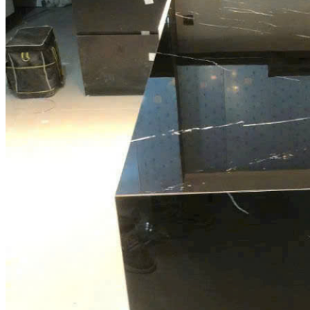
Đá Nhân Tạo
Đá Lát Nền
Đá Cầu Thang
Đá Cầu Thang
Đá Bàn Bếp
Đá Bàn Bếp
Đá Lát Nền
Đá Bàn Bếp Cao Cấp
Đá Ốp
Đá Ốp Bếp
Đá Ốp Mặt Tiền
Đá Ốp Cột
Đá Ốp Mộ
Đá Ốp Thang Máy
Đá Ốp Bàn Bếp Nhân Tạo
Đá Ốp Bếp Tự Nhiên
Tranh đá
Tranh Đá Granite Đối Xứng