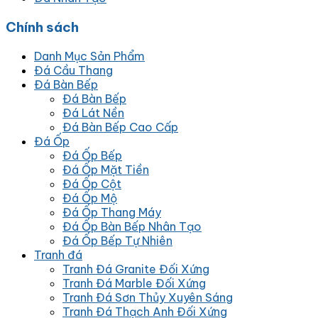
Chính sách
Danh Mục Sản Phẩm
Đá Cầu Thang
Đá Bàn Bếp
Đá Bàn Bếp
Đá Lát Nền
Đá Bàn Bếp Cao Cấp
Đá Ốp
Đá Ốp Bếp
Đá Ốp Mặt Tiền
Đá Ốp Cột
Đá Ốp Mộ
Đá Ốp Thang Máy
Đá Ốp Bàn Bếp Nhân Tạo
Đá Ốp Bếp Tự Nhiên
Tranh đá
Tranh Đá Granite Đối Xứng
Tranh Đá Marble Đối Xứng
Tranh Đá Sơn Thủy Xuyên Sáng
Tranh Đá Thạch Anh Đối Xứng