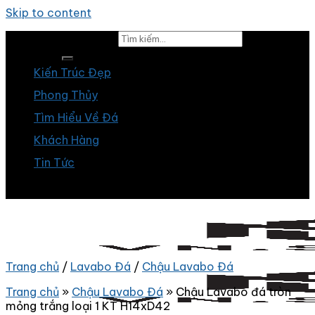
Skip to content
Tìm kiếm:
Kiến Trúc Đẹp
Phong Thủy
Tìm Hiểu Về Đá
Khách Hàng
Tin Tức
Trang chủ
/
Lavabo Đá
/
Chậu Lavabo Đá
Trang chủ
»
Chậu Lavabo Đá
»
Chậu Lavabo đá tròn
mỏng trắng loại 1 KT H14xD42