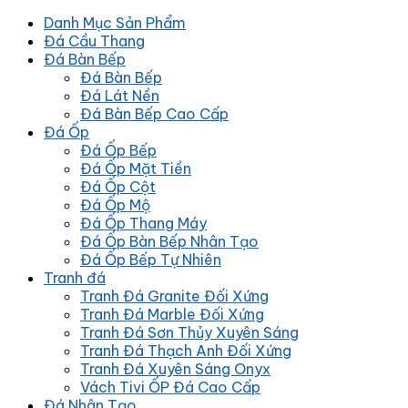
Danh Mục Sản Phẩm
Đá Cầu Thang
Đá Bàn Bếp
Đá Bàn Bếp
Đá Lát Nền
Đá Bàn Bếp Cao Cấp
Đá Ốp
Đá Ốp Bếp
Đá Ốp Mặt Tiền
Đá Ốp Cột
Đá Ốp Mộ
Đá Ốp Thang Máy
Đá Ốp Bàn Bếp Nhân Tạo
Đá Ốp Bếp Tự Nhiên
Tranh đá
Tranh Đá Granite Đối Xứng
Tranh Đá Marble Đối Xứng
Tranh Đá Sơn Thủy Xuyên Sáng
Tranh Đá Thạch Anh Đối Xứng
Tranh Đá Xuyên Sáng Onyx
Vách Tivi ỐP Đá Cao Cấp
Đá Nhân Tạo