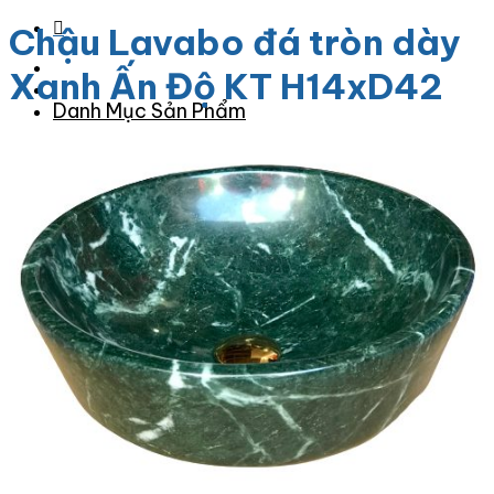
Chậu Lavabo đá tròn dày
Xanh Ấn Độ KT H14xD42
Danh Mục Sản Phẩm
Đá Granite
Đá Granite Màu Vàng
Đá Granite Màu Xám
Đá Granite Màu Đen
Đá Granite Màu Xanh
Đá Granite Màu Nâu
Đá Granite Màu Đỏ
Đá Travertine