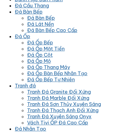
Đá Cầu Thang
Đá Bàn Bếp
Đá Bàn Bếp
Đá Lát Nền
Đá Bàn Bếp Cao Cấp
Đá Ốp
Đá Ốp Bếp
Đá Ốp Mặt Tiền
Đá Ốp Cột
Đá Ốp Mộ
Đá Ốp Thang Máy
Đá Ốp Bàn Bếp Nhân Tạo
Đá Ốp Bếp Tự Nhiên
Tranh đá
Tranh Đá Granite Đối Xứng
Tranh Đá Marble Đối Xứng
Tranh Đá Sơn Thủy Xuyên Sáng
Tranh Đá Thạch Anh Đối Xứng
Tranh Đá Xuyên Sáng Onyx
Vách Tivi ỐP Đá Cao Cấp
Đá Nhân Tạo