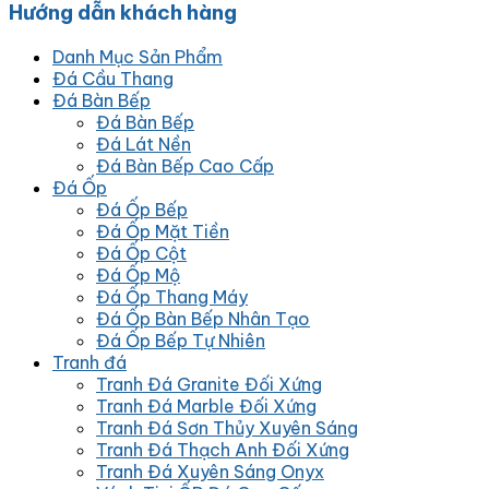
Hướng dẫn khách hàng
Danh Mục Sản Phẩm
Đá Cầu Thang
Đá Bàn Bếp
Đá Bàn Bếp
Đá Lát Nền
Đá Bàn Bếp Cao Cấp
Đá Ốp
Đá Ốp Bếp
Đá Ốp Mặt Tiền
Đá Ốp Cột
Đá Ốp Mộ
Đá Ốp Thang Máy
Đá Ốp Bàn Bếp Nhân Tạo
Đá Ốp Bếp Tự Nhiên
Tranh đá
Tranh Đá Granite Đối Xứng
Tranh Đá Marble Đối Xứng
Tranh Đá Sơn Thủy Xuyên Sáng
Tranh Đá Thạch Anh Đối Xứng
Tranh Đá Xuyên Sáng Onyx