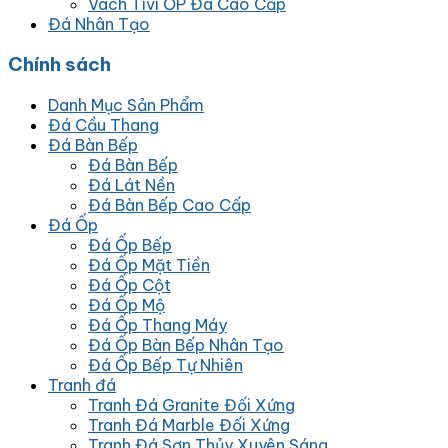
Vách Tivi ỐP Đá Cao Cấp
Đá Nhân Tạo
Chính sách
Danh Mục Sản Phẩm
Đá Cầu Thang
Đá Bàn Bếp
Đá Bàn Bếp
Đá Lát Nền
Đá Bàn Bếp Cao Cấp
Đá Ốp
Đá Ốp Bếp
Đá Ốp Mặt Tiền
Đá Ốp Cột
Đá Ốp Mộ
Đá Ốp Thang Máy
Đá Ốp Bàn Bếp Nhân Tạo
Đá Ốp Bếp Tự Nhiên
Tranh đá
Tranh Đá Granite Đối Xứng
Tranh Đá Marble Đối Xứng
Tranh Đá Sơn Thủy Xuyên Sáng