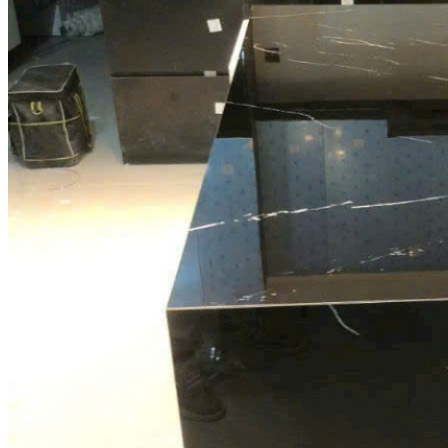
Đá Nhân Tạo
Đá Lát Nền
Đá Cầu Thang
Đá Cầu Thang
Đá Bàn Bếp
Đá Bàn Bếp
Đá Lát Nền
Đá Bàn Bếp Cao Cấp
Đá Ốp
Đá Ốp Bếp
Đá Ốp Mặt Tiền
Đá Ốp Cột
Đá Ốp Mộ
Đá Ốp Thang Máy
Đá Ốp Bàn Bếp Nhân Tạo
Đá Ốp Bếp Tự Nhiên
Tranh đá
Tranh Đá Granite Đối Xứng