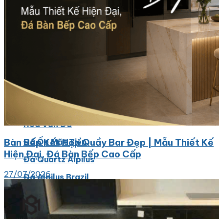
Các Loại Đá Khác
Kính Màu Ốp Bếp
Mặt Hàng nhập khẩu Container
Vách Tivi ỐP Đá Cao Cấp
Đá Mosaic
Đá Limestone
Đá Onyx
Hoa Văn Đá
Bàn Bếp Kết Hợp Quầy Bar Đẹp | Mẫu Thiết Kế
Đá Ốp Mặt Tiền
Hiện Đại, Đá Bàn Bếp Cao Cấp
Đá Quartz Alpilus
27/07/2026
Đá Alpilus Brazil
Đá tự nhiên
Đá Thạch Anh