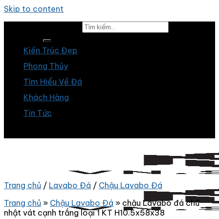
Skip to content
Tìm kiếm:
Kiến Trúc Đẹp
Phong Thủy
Tìm Hiểu Về Đá
Khách Hàng
Tin Tức
Trang chủ
/
Lavabo Đá
/
Chậu Lavabo Đá
Trang chủ
»
Chậu Lavabo Đá
»
chậu Lavabo đá chữ
nhật vát cạnh trắng loại 1 KT H10.5x58x38