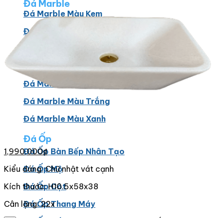
Đá Marble
Đá Marble Màu Kem
Đá Marble Màu Nâu
Đá Marble Màu Đen
Đá Marble Màu Đỏ
Đá Marble Màu Vàng
Đá Marble Màu Trắng
Đá Marble Màu Xanh
Đá Ốp
Đá Ốp Bàn Bếp Nhân Tạo​
1,990,000
₫
Đá Ốp Mộ
Kiểu dáng: Chữ nhật vát cạnh
Đá Ốp Cột
Kích thước: H10.5x58x38
Đá Ốp Thang Máy
Cân lặng: 22x