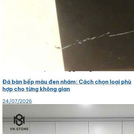
Tranh Đá Marble Đối Xứng
Tranh Đá Sơn Thủy Xuyên Sáng
Tranh Đá Thạch Anh Đối Xứng
Tranh Đá Xuyên Sáng Onyx
Vách Tivi ỐP Đá Cao Cấp
Đá Nhân Tạo
0
Giỏ hàng
Chưa có sản phẩm trong giỏ hàng.
Đá bàn bếp màu đen nhám: Cách chọn loại phù
hợp cho từng không gian
24/07/2026