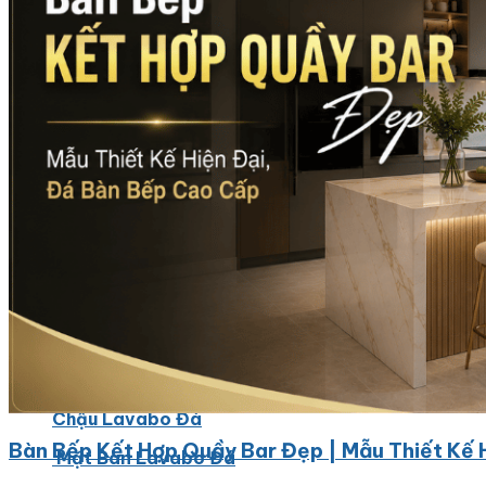
Đá Ốp Cột
Đá Ốp Thang Máy
Đá Ốp Bếp
Đá Ốp Bếp Tự Nhiên
Tranh đá
Tranh Đá Marble Đối Xứng
Tranh Đá Thạch Anh Đối Xứng
Tranh Đá Sơn Thủy Xuyên Sáng
Tranh Đá Granite Đối Xứng
Tranh Đá Xuyên Sáng Onyx
Đá Nội Thất
Chậu Lavabo Đá
Bàn Bếp Kết Hợp Quầy Bar Đẹp | Mẫu Thiết Kế 
Mặt Bàn Lavabo Đá