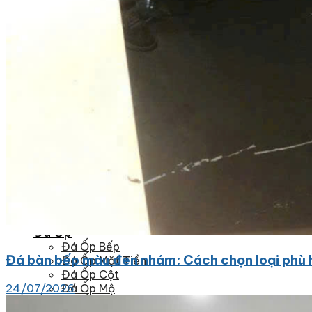
Đá tự nhiên
Đá Thạch Anh
Đá Nhân Tạo
Đá Lát Nền
Đá Cầu Thang
Đá Cầu Thang
Đá Bàn Bếp
Đá Bàn Bếp
Đá Lát Nền
Đá Bàn Bếp Cao Cấp
Đá Ốp
Đá Ốp Bếp
Đá bàn bếp màu đen nhám: Cách chọn loại phù 
Đá Ốp Mặt Tiền
Đá Ốp Cột
24/07/2026
Đá Ốp Mộ
Đá Ốp Thang Máy