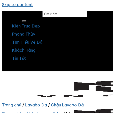
Skip to content
Tìm kiếm:
Kiến Trúc Đẹp
Phong Thủy
Tìm Hiểu Về Đá
Khách Hàng
Tin Tức
Trang chủ
/
Lavabo Đá
/
Chậu Lavabo Đá