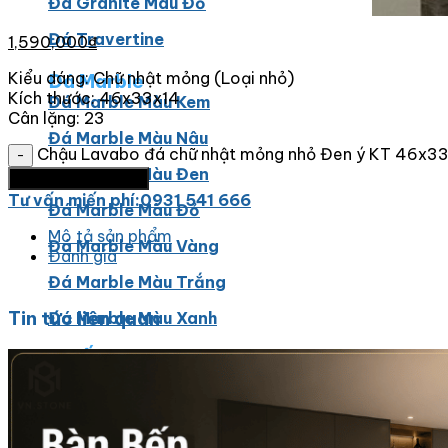
Đá Granite Màu Đỏ
Đá Travertine
1,590,000
₫
Kiểu dáng: Chữ nhật mỏng (Loại nhỏ)
Đá Marble
Kích thước: 46x33x14
Đá Marble Màu Kem
Cân lặng: 23
Đá Marble Màu Nâu
Chậu Lavabo đá chữ nhật mỏng nhỏ Đen ý KT 46x33
Đá Marble Màu Đen
Thêm vào giỏ hàng
Tư vấn miến phí:0931 541 666
Đá Marble Màu Đỏ
Mô tả sản phẩm
Đá Marble Màu Vàng
Đánh giá
Đá Marble Màu Trắng
Tin tức liên quan
Đá Marble Màu Xanh
Đá Ốp
Đá Ốp Bàn Bếp Nhân Tạo​
Đá Ốp Mộ