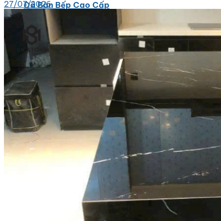
27/07/2026
Đá Bàn Bếp Cao Cấp
Đá Ốp Bếp Tự Nhiên
Các Loại Đá Khác
Kính Màu Ốp Bếp
Mặt Hàng nhập khẩu Container
Vách Tivi ỐP Đá Cao Cấp
Đá Mosaic
Đá Limestone
Đá Onyx
Hoa Văn Đá
Đá Ốp Mặt Tiền
Đá Quartz Alpilus
Đá Alpilus Brazil