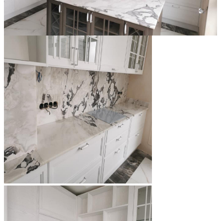
Các Loại Đá Khác
Kính Màu Ốp Bếp
Mặt Hàng nhập khẩu Container
Vách Tivi ỐP Đá Cao Cấp
Đá Mosaic
Đá Limestone
Đá Onyx
Hoa Văn Đá
Đá Ốp Mặt Tiền
Đá Quartz Alpilus
Đá Alpilus Brazil
Đá tự nhiên
Đá Thạch Anh