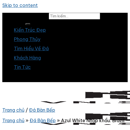
Skip to content
Tìm kiếm:
Kiến Trúc Đẹp
Phong Thủy
Tìm Hiểu Về Đá
Khách Hàng
Tin Tức
Trang chủ
/
Đá Bàn Bếp
Trang chủ
»
Đá Bàn Bếp
»
Azul White Nhập khẩu: Brazil