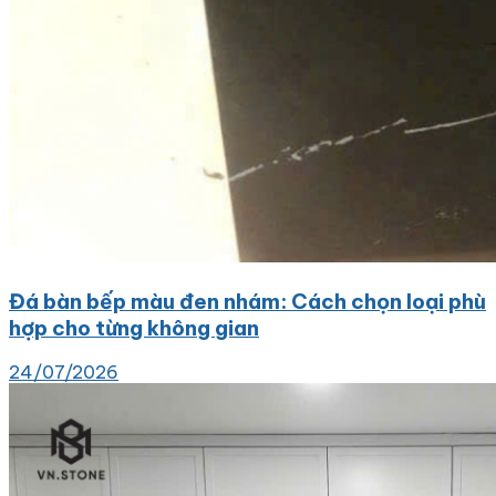
Đá bàn bếp màu đen nhám: Cách chọn loại phù
hợp cho từng không gian
24/07/2026