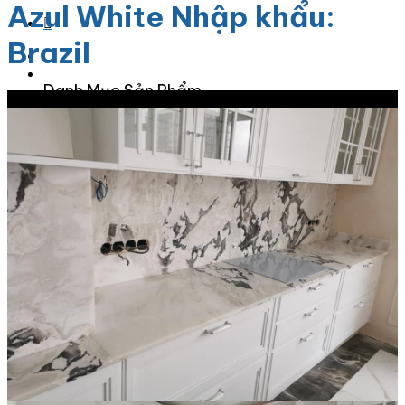
Azul White Nhập khẩu:
Brazil
Danh Mục Sản Phẩm
Giảm giá!
Đá Granite
Đá Granite Màu Vàng
Đá Granite Màu Xám
Đá Granite Màu Đen
Đá Granite Màu Xanh
Đá Granite Màu Nâu
Đá Granite Màu Đỏ
Đá Travertine