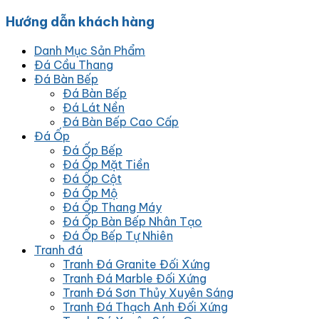
Hướng dẫn khách hàng
Danh Mục Sản Phẩm
Đá Cầu Thang
Đá Bàn Bếp
Đá Bàn Bếp
Đá Lát Nền
Đá Bàn Bếp Cao Cấp
Đá Ốp
Đá Ốp Bếp
Đá Ốp Mặt Tiền
Đá Ốp Cột
Đá Ốp Mộ
Đá Ốp Thang Máy
Đá Ốp Bàn Bếp Nhân Tạo
Đá Ốp Bếp Tự Nhiên
Tranh đá
Tranh Đá Granite Đối Xứng
Tranh Đá Marble Đối Xứng
Tranh Đá Sơn Thủy Xuyên Sáng
Tranh Đá Thạch Anh Đối Xứng