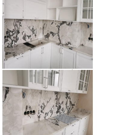
Đá Nhân Tạo
Đá Lát Nền
Đá Cầu Thang
Đá Cầu Thang
Đá Bàn Bếp
Đá Bàn Bếp
Đá Lát Nền
Đá Bàn Bếp Cao Cấp
Đá Ốp
Đá Ốp Bếp
Đá Ốp Mặt Tiền
Đá Ốp Cột
Đá Ốp Mộ
Đá Ốp Thang Máy
Đá Ốp Bàn Bếp Nhân Tạo
Đá Ốp Bếp Tự Nhiên
Tranh đá
Tranh Đá Granite Đối Xứng