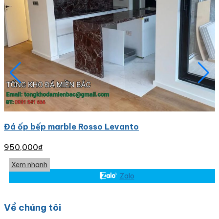
Đá ốp bếp marble Rosso Levanto
950,000
₫
Xem nhanh
Zalo
Về chúng tôi