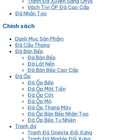
Tranh Đá Xuyên Sáng Onyx
Vách Tivi ỐP Đá Cao Cấp
Đá Nhân Tạo
Chính sách
Danh Mục Sản Phẩm
Đá Cầu Thang
Đá Bàn Bếp
Đá Bàn Bếp
Đá Lát Nền
Đá Bàn Bếp Cao Cấp
Đá Ốp
Đá Ốp Bếp
Đá Ốp Mặt Tiền
Đá Ốp Cột
Đá Ốp Mộ
Đá Ốp Thang Máy
Đá Ốp Bàn Bếp Nhân Tạo
Đá Ốp Bếp Tự Nhiên
Tranh đá
Tranh Đá Granite Đối Xứng
Tranh Đá Marble Đối Xứng