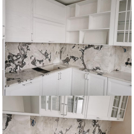
Đá Marble
Đá Marble Màu Kem
Đá Marble Màu Nâu
Đá Marble Màu Đen
Đá Marble Màu Đỏ
Đá Marble Màu Vàng
Đá Marble Màu Trắng
Đá Marble Màu Xanh
Đá Ốp
Đá Ốp Bàn Bếp Nhân Tạo​
Đá Ốp Mộ
Đá Ốp Cột
Đá Ốp Thang Máy