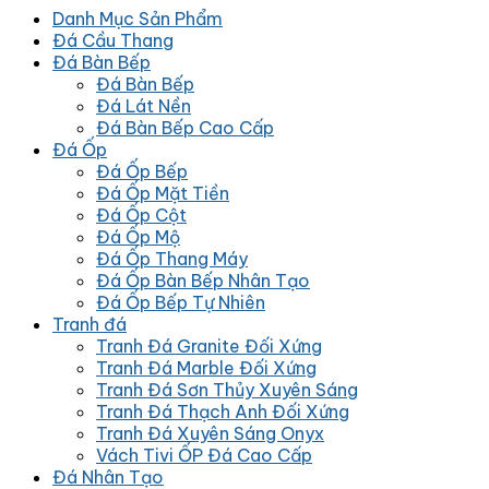
Danh Mục Sản Phẩm
Đá Cầu Thang
Đá Bàn Bếp
Đá Bàn Bếp
Đá Lát Nền
Đá Bàn Bếp Cao Cấp
Đá Ốp
Đá Ốp Bếp
Đá Ốp Mặt Tiền
Đá Ốp Cột
Đá Ốp Mộ
Đá Ốp Thang Máy
Đá Ốp Bàn Bếp Nhân Tạo
Đá Ốp Bếp Tự Nhiên
Tranh đá
Tranh Đá Granite Đối Xứng
Tranh Đá Marble Đối Xứng
Tranh Đá Sơn Thủy Xuyên Sáng
Tranh Đá Thạch Anh Đối Xứng
Tranh Đá Xuyên Sáng Onyx
Vách Tivi ỐP Đá Cao Cấp
Đá Nhân Tạo