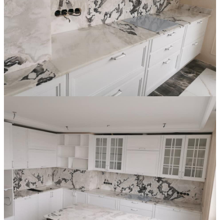
Đá Ốp Bếp
Đá Ốp Bếp Tự Nhiên
Tranh đá
Tranh Đá Marble Đối Xứng
Tranh Đá Thạch Anh Đối Xứng
Tranh Đá Sơn Thủy Xuyên Sáng
Tranh Đá Granite Đối Xứng
Tranh Đá Xuyên Sáng Onyx
Đá Nội Thất
Chậu Lavabo Đá
Mặt Bàn Lavabo Đá
Đá Bàn Bếp Cao Cấp
Đá Ốp Bếp Tự Nhiên