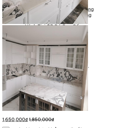
Tranh Đá Marble Đối Xứng
Tranh Đá Sơn Thủy Xuyên Sáng
Tranh Đá Thạch Anh Đối Xứng
Tranh Đá Xuyên Sáng Onyx
Vách Tivi ỐP Đá Cao Cấp
Đá Nhân Tạo
0
Giỏ hàng
Chưa có sản phẩm trong giỏ hàng.
1,650,000
₫
1,850,000
₫