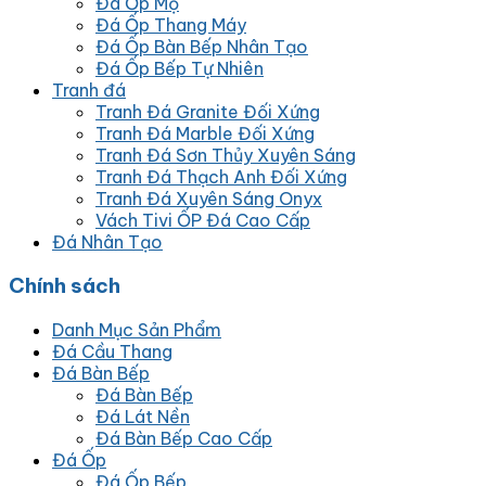
Đá Ốp Mộ
Đá Ốp Thang Máy
Đá Ốp Bàn Bếp Nhân Tạo
Đá Ốp Bếp Tự Nhiên
Tranh đá
Tranh Đá Granite Đối Xứng
Tranh Đá Marble Đối Xứng
Tranh Đá Sơn Thủy Xuyên Sáng
Tranh Đá Thạch Anh Đối Xứng
Tranh Đá Xuyên Sáng Onyx
Vách Tivi ỐP Đá Cao Cấp
Đá Nhân Tạo
Chính sách
Danh Mục Sản Phẩm
Đá Cầu Thang
Đá Bàn Bếp
Đá Bàn Bếp
Đá Lát Nền
Đá Bàn Bếp Cao Cấp
Đá Ốp
Đá Ốp Bếp