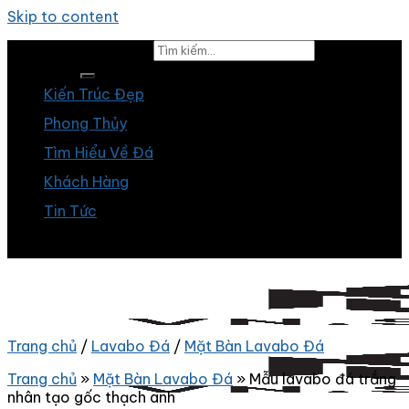
Skip to content
Tìm kiếm:
Kiến Trúc Đẹp
Phong Thủy
Tìm Hiểu Về Đá
Khách Hàng
Tin Tức
Trang chủ
/
Lavabo Đá
/
Mặt Bàn Lavabo Đá
Trang chủ
»
Mặt Bàn Lavabo Đá
»
Mẫu lavabo đá trắng
nhân tạo gốc thạch anh