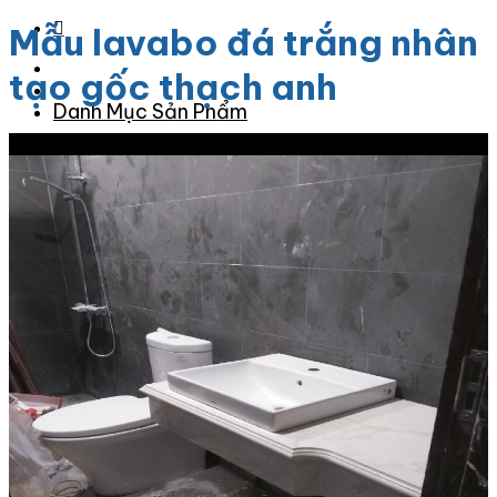
Mẫu lavabo đá trắng nhân
tạo gốc thạch anh
Danh Mục Sản Phẩm
Giảm giá!
Đá Granite
Đá Granite Màu Vàng
Đá Granite Màu Xám
Đá Granite Màu Đen
Đá Granite Màu Xanh
Đá Granite Màu Nâu
Đá Granite Màu Đỏ
Đá Travertine