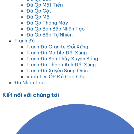
Đá Ốp Mặt Tiền
Đá Ốp Cột
Đá Ốp Mộ
Đá Ốp Thang Máy
Đá Ốp Bàn Bếp Nhân Tạo
Đá Ốp Bếp Tự Nhiên
Tranh đá
Tranh Đá Granite Đối Xứng
Tranh Đá Marble Đối Xứng
Tranh Đá Sơn Thủy Xuyên Sáng
Tranh Đá Thạch Anh Đối Xứng
Tranh Đá Xuyên Sáng Onyx
Vách Tivi ỐP Đá Cao Cấp
Đá Nhân Tạo
Kết nối với chúng tôi