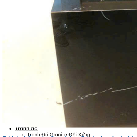
Đá Nhân Tạo
Đá Lát Nền
Đá Cầu Thang
Đá Cầu Thang
Đá Bàn Bếp
Đá Bàn Bếp
Đá Lát Nền
Đá Bàn Bếp Cao Cấp
Đá Ốp
Đá Ốp Bếp
Đá Ốp Mặt Tiền
Đá Ốp Cột
Đá Ốp Mộ
Đá Ốp Thang Máy
Đá Ốp Bàn Bếp Nhân Tạo
Đá Ốp Bếp Tự Nhiên
Tranh đá
Tranh Đá Granite Đối Xứng