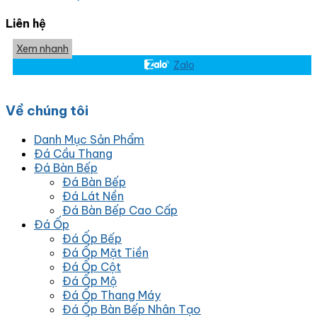
Liên hệ
Xem nhanh
Zalo
Về chúng tôi
Danh Mục Sản Phẩm
Đá Cầu Thang
Đá Bàn Bếp
Đá Bàn Bếp
Đá Lát Nền
Đá Bàn Bếp Cao Cấp
Đá Ốp
Đá Ốp Bếp
Đá Ốp Mặt Tiền
Đá Ốp Cột
Đá Ốp Mộ
Đá Ốp Thang Máy
Đá Ốp Bàn Bếp Nhân Tạo