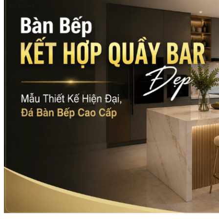
Đá Ốp Bếp
Đá Ốp Bếp Tự Nhiên
Tranh đá
Tranh Đá Marble Đối Xứng
Tranh Đá Thạch Anh Đối Xứng
Tranh Đá Sơn Thủy Xuyên Sáng
Tranh Đá Granite Đối Xứng
Tranh Đá Xuyên Sáng Onyx
Đá Nội Thất
Chậu Lavabo Đá
Mặt Bàn Lavabo Đá
Đá Bàn Bếp Cao Cấp
Đá Ốp Bếp Tự Nhiên