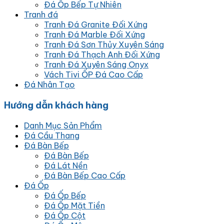
Đá Ốp Bếp Tự Nhiên
Tranh đá
Tranh Đá Granite Đối Xứng
Tranh Đá Marble Đối Xứng
Tranh Đá Sơn Thủy Xuyên Sáng
Tranh Đá Thạch Anh Đối Xứng
Tranh Đá Xuyên Sáng Onyx
Vách Tivi ỐP Đá Cao Cấp
Đá Nhân Tạo
Hướng dẫn khách hàng
Danh Mục Sản Phẩm
Đá Cầu Thang
Đá Bàn Bếp
Đá Bàn Bếp
Đá Lát Nền
Đá Bàn Bếp Cao Cấp
Đá Ốp
Đá Ốp Bếp
Đá Ốp Mặt Tiền
Đá Ốp Cột