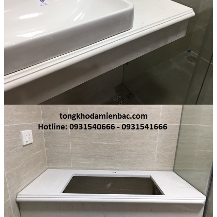
Đá Ốp Bếp
Đá Ốp Bếp Tự Nhiên
Tranh đá
Tranh Đá Marble Đối Xứng
Tranh Đá Thạch Anh Đối Xứng
Tranh Đá Sơn Thủy Xuyên Sáng
Tranh Đá Granite Đối Xứng
Tranh Đá Xuyên Sáng Onyx
Đá Nội Thất
Chậu Lavabo Đá
Mặt Bàn Lavabo Đá
Đá Bàn Bếp Cao Cấp
Đá Ốp Bếp Tự Nhiên