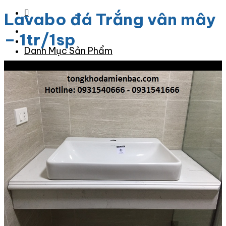
Lavabo đá Trắng vân mây
– 1tr/1sp
Danh Mục Sản Phẩm
Giảm giá!
Đá Granite
Đá Granite Màu Vàng
Đá Granite Màu Xám
Đá Granite Màu Đen
Đá Granite Màu Xanh
Đá Granite Màu Nâu
Đá Granite Màu Đỏ
Đá Travertine