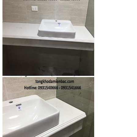
Đá Nhân Tạo
Đá Lát Nền
Đá Cầu Thang
Đá Cầu Thang
Đá Bàn Bếp
Đá Bàn Bếp
Đá Lát Nền
Đá Bàn Bếp Cao Cấp
Đá Ốp
Đá Ốp Bếp
Đá Ốp Mặt Tiền
Đá Ốp Cột
Đá Ốp Mộ
Đá Ốp Thang Máy
Đá Ốp Bàn Bếp Nhân Tạo
Đá Ốp Bếp Tự Nhiên
Tranh đá
Tranh Đá Granite Đối Xứng