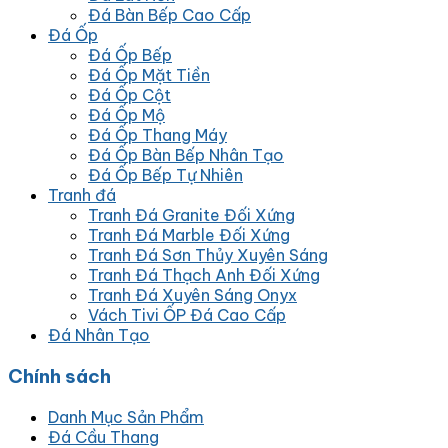
Đá Bàn Bếp Cao Cấp
Đá Ốp
Đá Ốp Bếp
Đá Ốp Mặt Tiền
Đá Ốp Cột
Đá Ốp Mộ
Đá Ốp Thang Máy
Đá Ốp Bàn Bếp Nhân Tạo
Đá Ốp Bếp Tự Nhiên
Tranh đá
Tranh Đá Granite Đối Xứng
Tranh Đá Marble Đối Xứng
Tranh Đá Sơn Thủy Xuyên Sáng
Tranh Đá Thạch Anh Đối Xứng
Tranh Đá Xuyên Sáng Onyx
Vách Tivi ỐP Đá Cao Cấp
Đá Nhân Tạo
Chính sách
Danh Mục Sản Phẩm
Đá Cầu Thang