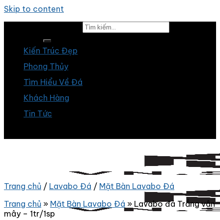
Skip to content
Tìm kiếm:
Kiến Trúc Đẹp
Phong Thủy
Tìm Hiểu Về Đá
Khách Hàng
Tin Tức
Trang chủ
/
Lavabo Đá
/
Mặt Bàn Lavabo Đá
Trang chủ
»
Mặt Bàn Lavabo Đá
»
Lavabo đá Trắng vân
mây – 1tr/1sp