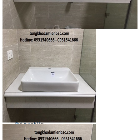
Các Loại Đá Khác
Kính Màu Ốp Bếp
Mặt Hàng nhập khẩu Container
Vách Tivi ỐP Đá Cao Cấp
Đá Mosaic
Đá Limestone
Đá Onyx
Hoa Văn Đá
Đá Ốp Mặt Tiền
Đá Quartz Alpilus
Đá Alpilus Brazil
Đá tự nhiên
Đá Thạch Anh