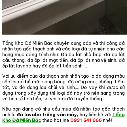
Tổng Kho Đá Miền Bắc chuyên cung cấp và thi công đá
nhân tạo gốc thạch anh và các loại đá tự nhiên cho các
hạng mục công trình như: Đá ốp lát nhà bếp, đá ốp lát
cầu thang, đá ốp lát mặt tiền, đá ốp lát nhà vệ sinh, đá
ốp lát lavabo,hay đá ốp lát tiền sảnh,…
Với ưu điểm của đá thạch anh nhân tạo là đa dạng màu
sắc lại có bề mặt sáng bóng, độ cứng cao, chống thấm
tốt, và dễ dàng lau chùi vê sinh,… Do vậy khi được sử
dụng trong xây dựng thì loại đá này trở nên sang trọng
và tinh tế hơn hẳn, so với loại đá truyền thống.
Nếu bạn đang có nhu cầu mua đá nhân tạo gốc thạch
anh là
đá lavabo trắng vân mây,
hãy liên hệ với
Tổng
Kho Đá Miền Bắc
theo hotline
0931 541 666
nhé!