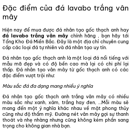
Đặc điểm của đá lavabo trắng vân
mây
Hiện nay để mua được đá nhân tạo gốc thạch anh hay
đá lavabo trắng vân mây
chính hãng , bạn hãy tới
Tổng Kho Đá Miền Bắc. Đây là một địa chỉ chuyên cung
cấp các loại đá tự nhiên và đá nhân tạo uy tín.
Đá nhân tạo gốc thạch anh là một loại đá nổi tiếng với
mẫu mã đẹp và có độ bền cao mà lại có chi phí lại
thấp. Đá nhân tạo vân mây từ gốc thạch anh có các
đặc điểm vượt trội như:
Màu sắc đá đa dạng mang nhiều ý nghĩa
Đá nhân tạo gốc thạch anh trắng vân mây có nhiều
màu sắc như xanh, xám, trắng hay đen, …Mỗi màu sẽ
mang đến một ý nghĩa khác nhau về mặt phong thủy
cũng như độ thẩm mỹ. Đường nét vân mây gợi sự thanh
thoát và nhẹ nhàng nhưng cũng không kém phần sang
trọng cho không gian nhà bạn.