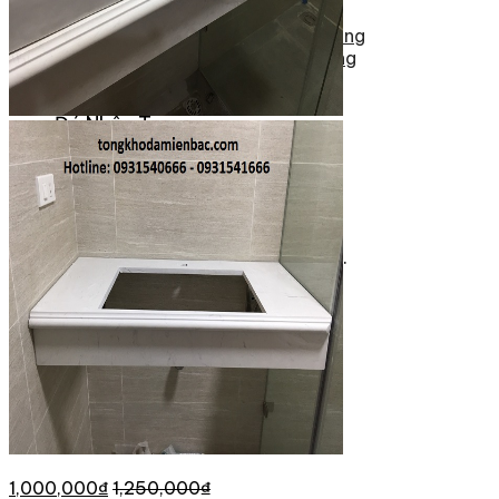
Tranh Đá Marble Đối Xứng
Tranh Đá Sơn Thủy Xuyên Sáng
Tranh Đá Thạch Anh Đối Xứng
Tranh Đá Xuyên Sáng Onyx
Vách Tivi ỐP Đá Cao Cấp
Đá Nhân Tạo
0
Giỏ hàng
Chưa có sản phẩm trong giỏ hàng.
1,000,000
₫
1,250,000
₫