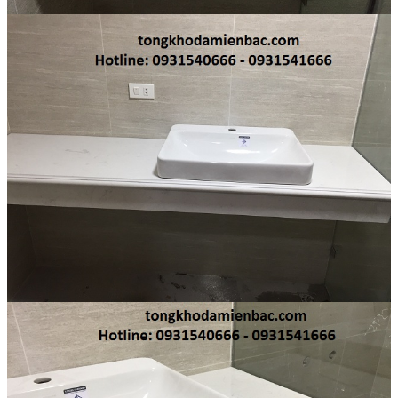
Đá Marble
Đá Marble Màu Kem
Đá Marble Màu Nâu
Đá Marble Màu Đen
Đá Marble Màu Đỏ
Đá Marble Màu Vàng
Đá Marble Màu Trắng
Đá Marble Màu Xanh
Đá Ốp
Đá Ốp Bàn Bếp Nhân Tạo​
Đá Ốp Mộ
Đá Ốp Cột
Đá Ốp Thang Máy