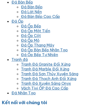
Đá Bàn Bếp
Đá Bàn Bếp
Đá Lát Nền
Đá Bàn Bếp Cao Cấp
Đá Ốp
Đá Ốp Bếp
Đá Ốp Mặt Tiền
Đá Ốp Cột
Đá Ốp Mộ
Đá Ốp Thang Máy
Đá Ốp Bàn Bếp Nhân Tạo
Đá Ốp Bếp Tự Nhiên
Tranh đá
Tranh Đá Granite Đối Xứng
Tranh Đá Marble Đối Xứng
Tranh Đá Sơn Thủy Xuyên Sáng
Tranh Đá Thạch Anh Đối Xứng
Tranh Đá Xuyên Sáng Onyx
Vách Tivi ỐP Đá Cao Cấp
Đá Nhân Tạo
Kết nối với chúng tôi