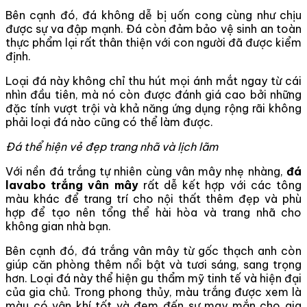
Bên cạnh đó, đá không dễ bị uốn cong cùng như chịu
được sự va đập mạnh. Đá còn đảm bảo vệ sinh an toàn
thực phẩm lại rất thân thiện với con người đã được kiểm
định.
Loại đá này không chỉ thu hút mọi ánh mắt ngay từ cái
nhìn đầu tiên, mà nó còn được đánh giá cao bởi những
đặc tính vượt trội và khả năng ứng dụng rộng rãi không
phải loại đá nào cũng có thể làm được.
Đá thể hiện vẻ đẹp trang nhã và lịch lãm
Với nền đá trắng tự nhiên cùng vân mây nhẹ nhàng,
đá
lavabo trắng vân mây
rất dễ kết hợp với các tông
màu khác để trang trí cho nội thất thêm đẹp và phù
hợp để tạo nên tổng thể hài hòa và trang nhã cho
không gian nhà bạn.
Bên cạnh đó, đá trắng vân mây từ gốc thạch anh còn
giúp căn phòng thêm nổi bật và tươi sáng, sang trọng
hơn. Loại đá này thể hiện gu thẩm mỹ tinh tế và hiện đại
của gia chủ. Trong phong thủy, màu trắng được xem là
màu có vận khí tốt và đem đến sự may mắn cho gia