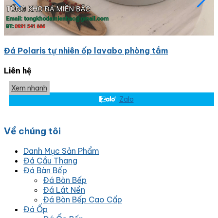
Đá Polaris tự nhiên ốp lavabo phòng tắm
Liên hệ
Xem nhanh
Zalo
Về chúng tôi
Danh Mục Sản Phẩm
Đá Cầu Thang
Đá Bàn Bếp
Đá Bàn Bếp
Đá Lát Nền
Đá Bàn Bếp Cao Cấp
Đá Ốp