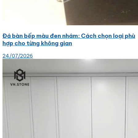
Đá bàn bếp màu đen nhám: Cách chọn loại phù
hợp cho từng không gian
24/07/2026