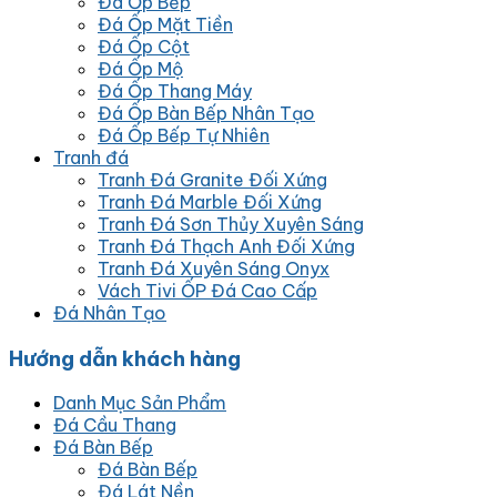
Đá Ốp Bếp
Đá Ốp Mặt Tiền
Đá Ốp Cột
Đá Ốp Mộ
Đá Ốp Thang Máy
Đá Ốp Bàn Bếp Nhân Tạo
Đá Ốp Bếp Tự Nhiên
Tranh đá
Tranh Đá Granite Đối Xứng
Tranh Đá Marble Đối Xứng
Tranh Đá Sơn Thủy Xuyên Sáng
Tranh Đá Thạch Anh Đối Xứng
Tranh Đá Xuyên Sáng Onyx
Vách Tivi ỐP Đá Cao Cấp
Đá Nhân Tạo
Hướng dẫn khách hàng
Danh Mục Sản Phẩm
Đá Cầu Thang
Đá Bàn Bếp
Đá Bàn Bếp
Đá Lát Nền