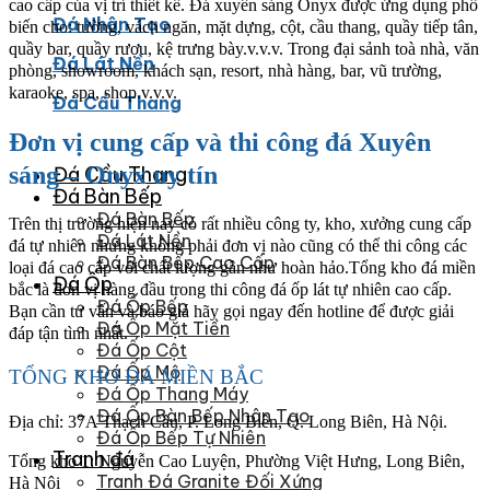
cao cấp của vị trí thiết kế. Đá xuyên sáng Onyx được ứng dụng phổ
Đá Nhân Tạo
biến cho: tường, vách ngăn, mặt dựng, cột, cầu thang, quầy tiếp tân,
quầy bar, quầy rượu, kệ trưng bày.v.v.v. Trong đại sảnh toà nhà, văn
Đá Lát Nền
phòng, showroom, khách sạn, resort, nhà hàng, bar, vũ trường,
karaoke, spa, shop.v.v.v.
Đá Cầu Thang
Đơn vị cung cấp và thi công đá Xuyên
sáng – Onyx uy tín
Đá Cầu Thang
Đá Bàn Bếp
Đá Bàn Bếp
Trên thị trường hiện nay có rất nhiều công ty, kho, xưởng cung cấp
Đá Lát Nền
đá tự nhiên nhưng không phải đơn vị nào cũng có thể thi công các
Đá Bàn Bếp Cao Cấp
loại đá cao cấp với chất lượng gần như hoàn hảo.Tổng kho đá miền
Đá Ốp
bắc là đơn vị hàng đầu trong thi công đá ốp lát tự nhiên cao cấp.
Đá Ốp Bếp
Bạn cần tư vấn và báo giá hãy gọi ngay đến hotline để được giải
Đá Ốp Mặt Tiền
đáp tận tình nhất.
Đá Ốp Cột
Đá Ốp Mộ
TỔNG KHO ĐÁ MIỀN BẮC
Đá Ốp Thang Máy
Đá Ốp Bàn Bếp Nhân Tạo
Địa chỉ: 37A Thạch Cầu, P. Long Biên, Q. Long Biên, Hà Nội.
Đá Ốp Bếp Tự Nhiên
Tranh đá
Tổng kho 1: Nguyễn Cao Luyện, Phường Việt Hưng, Long Biên,
Tranh Đá Granite Đối Xứng
Hà Nội