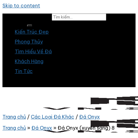
Skip to content
Tìm kiếm:
Kiến Trúc Đẹp
Phong Thủy
Tìm Hiểu Về Đá
Khách Hàng
Tin Tức
Trang chủ
/
Các Loại Đá Khác
/
Đá Onyx
Trang chủ
»
Đá Onyx
»
Đá Onyx (xuyên sáng) 8