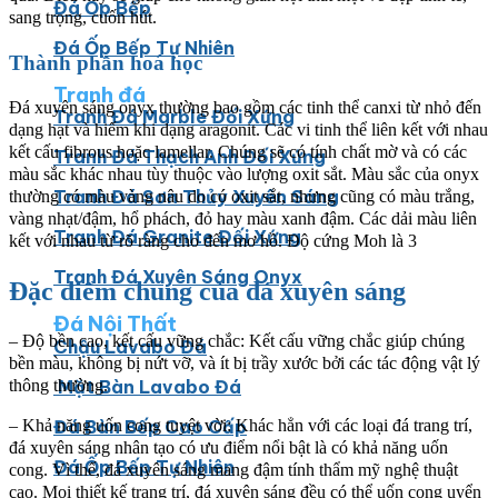
Đá Ốp Bếp
sang trọng, cuốn hút.
Đá Ốp Bếp Tự Nhiên
Thành phần hoá học
Tranh đá
Đá xuyên sáng onyx thường bao gồm các tinh thể canxi từ nhỏ đến
Tranh Đá Marble Đối Xứng
dạng hạt và hiếm khi dạng aragonit. Các vi tinh thể liên kết với nhau
kết cấu fibrous hoặc lamellar. Chúng sẽ có tính chất mờ và có các
Tranh Đá Thạch Anh Đối Xứng
màu sắc khác nhau tùy thuộc vào lượng oxit sắt. Màu sắc của onyx
Tranh Đá Sơn Thủy Xuyên Sáng
thường có màu vàng nâu do có oxit sắt, nhưng cũng có màu trắng,
vàng nhạt/đậm, hổ phách, đỏ hay màu xanh đậm. Các dải màu liên
Tranh Đá Granite Đối Xứng
kết với nhau từ rõ ràng cho đến mơ hồ. Độ cứng Moh là 3
Tranh Đá Xuyên Sáng Onyx
Đặc điểm chung của đá xuyên sáng
Đá Nội Thất
– Độ bền cao, kết cấu vững chắc: Kết cấu vững chắc giúp chúng
Chậu Lavabo Đá
bền màu, không bị nứt vỡ, và ít bị trầy xước bởi các tác động vật lý
Mặt Bàn Lavabo Đá
thông thường.
Đá Bàn Bếp Cao Cấp
– Khả năng uốn cong tuyệt vời: Khác hẳn với các loại đá trang trí,
đá xuyên sáng nhân tạo có ưu điểm nổi bật là có khả năng uốn
Đá Ốp Bếp Tự Nhiên
cong. Vì thế, đá xuyên sáng mang đậm tính thẩm mỹ nghệ thuật
cao. Mọi thiết kế trang trí, đá xuyên sáng đều có thể uốn cong uyển