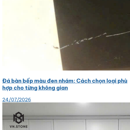
Đá bàn bếp màu đen nhám: Cách chọn loại phù
hợp cho từng không gian
24/07/2026