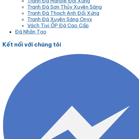
Tranh Đá Marble Đối Xứng
Tranh Đá Sơn Thủy Xuyên Sáng
Tranh Đá Thạch Anh Đối Xứng
Tranh Đá Xuyên Sáng Onyx
Vách Tivi ỐP Đá Cao Cấp
Đá Nhân Tạo
Kết nối với chúng tôi