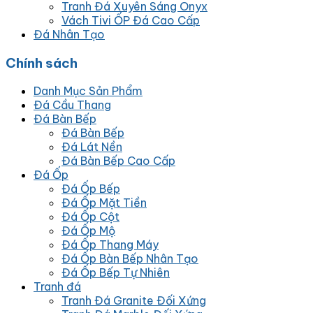
Tranh Đá Xuyên Sáng Onyx
Vách Tivi ỐP Đá Cao Cấp
Đá Nhân Tạo
Chính sách
Danh Mục Sản Phẩm
Đá Cầu Thang
Đá Bàn Bếp
Đá Bàn Bếp
Đá Lát Nền
Đá Bàn Bếp Cao Cấp
Đá Ốp
Đá Ốp Bếp
Đá Ốp Mặt Tiền
Đá Ốp Cột
Đá Ốp Mộ
Đá Ốp Thang Máy
Đá Ốp Bàn Bếp Nhân Tạo
Đá Ốp Bếp Tự Nhiên
Tranh đá
Tranh Đá Granite Đối Xứng