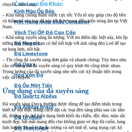
Các Loại Đá Khác
chuyển, mềm mại.
Kính Màu Ốp Bếp
– Khả năng chống thấm nước cực tốt: Yếu tố này giúp cho độ bền
và thẩm mĩ của loại đá này tốt hơn trong điều kiện nóng ẩm tại Việt
Mặt Hàng nhập khẩu Container
Nam.
Vách Tivi ỐP Đá Cao Cấp
– Khả năng xuyên sáng ấn tượng: Với ưu điểm đặc biệt này, khi ốp
Đá Mosaic
tường hay trang trí bạn có thể kết hợp với ánh sáng đèn Led để tạo
sự lung linh, nổi bật.
Đá Limestone
– Thi công đá xuyên sáng đơn giản và nhanh chóng: Tùy theo nhu
Đá Onyx
cầu sử dụng mà đá xuyên sáng có quy trình thi công khác nhau.
Trọng lượng của đá xuyên sáng nhẹ nên cực kỳ thuận tiện trong
Hoa Văn Đá
việc di chuyển.
Đá Ốp Mặt Tiền
Ứng dụng của đá xuyên sáng
Đá Quartz Alpilus
Đá xuyên sáng Onyx thường được dùng để tạo điểm nhấn trong
Đá Alpilus Brazil
thiết kế nội thất. Bằng cách đặt các loại đèn sáng phía sau các tấm
đá, đường vân thể hiện dạng hình khối đa chiều, độc đáo; màu sắc
Đá tự nhiên
tuyệt đẹp, bắt mắt mang đến cho không gian vẻ đẹp lôi cuốn, lung
linh huyền ảo vô cùng ấn tượng và nét tinh tế, sang trọng cực kỳ
Đá Thạch Anh