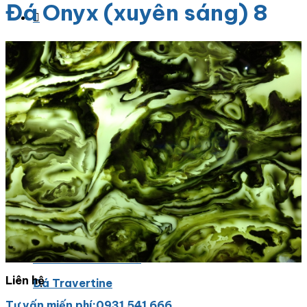
Đá Onyx (xuyên sáng) 8
Danh Mục Sản Phẩm
Đá Granite
Đá Granite Màu Vàng
Đá Granite Màu Xám
Đá Granite Màu Đen
Đá Granite Màu Xanh
Đá Granite Màu Nâu
Đá Granite Màu Đỏ
Liên hệ
Đá Travertine
Tư vấn miến phí:0931 541 666