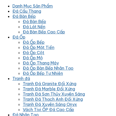
Danh Mục Sản Phẩm
Đá Cầu Thang
Đá Bàn Bếp
Đá Bàn Bếp
Đá Lát Nền
Đá Bàn Bếp Cao Cấp
Đá Ốp
Đá Ốp Bếp
Đá Ốp Mặt Tiền
Đá Ốp Cột
Đá Ốp Mộ
Đá Ốp Thang Máy
Đá Ốp Bàn Bếp Nhân Tạo
Đá Ốp Bếp Tự Nhiên
Tranh đá
Tranh Đá Granite Đối Xứng
Tranh Đá Marble Đối Xứng
Tranh Đá Sơn Thủy Xuyên Sáng
Tranh Đá Thạch Anh Đối Xứng
Tranh Đá Xuyên Sáng Onyx
Vách Tivi ỐP Đá Cao Cấp
Đá Nhân Tạo