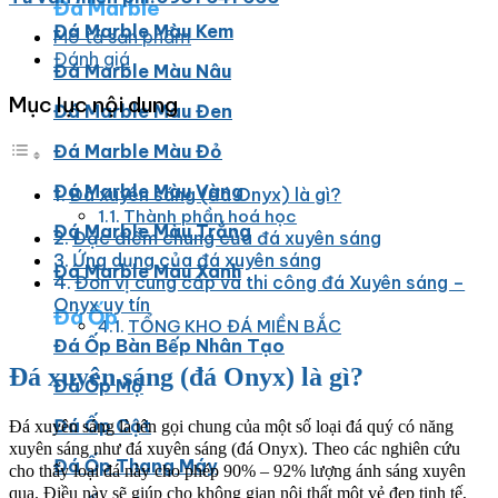
Đá Marble
Đá Marble Màu Kem
Mô tả sản phẩm
Đánh giá
Đá Marble Màu Nâu
Mục lục nội dung
Đá Marble Màu Đen
Đá Marble Màu Đỏ
Đá Marble Màu Vàng
Đá xuyên sáng (đá Onyx) là gì?
Thành phần hoá học
Đá Marble Màu Trắng
Đặc điểm chung của đá xuyên sáng
Ứng dụng của đá xuyên sáng
Đá Marble Màu Xanh
Đơn vị cung cấp và thi công đá Xuyên sáng –
Onyx uy tín
Đá Ốp
TỔNG KHO ĐÁ MIỀN BẮC
Đá Ốp Bàn Bếp Nhân Tạo​
Đá xuyên sáng (đá Onyx) là gì?
Đá Ốp Mộ
Đá Ốp Cột
Đá xuyên sáng là tên gọi chung của một số loại đá quý có năng
xuyên sáng như đá xuyên sáng (đá Onyx). Theo các nghiên cứu
Đá Ốp Thang Máy
cho thấy loại đá này cho phép 90% – 92% lượng ánh sáng xuyên
qua. Điều này sẽ giúp cho không gian nội thất một vẻ đẹp tinh tế,