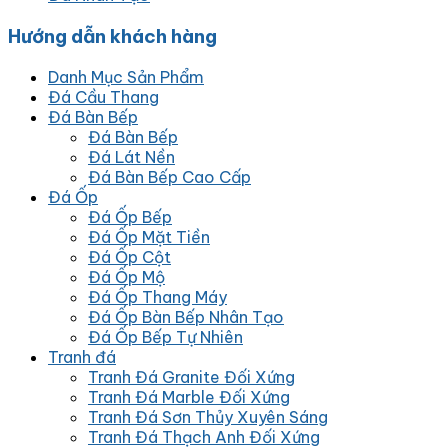
Hướng dẫn khách hàng
Danh Mục Sản Phẩm
Đá Cầu Thang
Đá Bàn Bếp
Đá Bàn Bếp
Đá Lát Nền
Đá Bàn Bếp Cao Cấp
Đá Ốp
Đá Ốp Bếp
Đá Ốp Mặt Tiền
Đá Ốp Cột
Đá Ốp Mộ
Đá Ốp Thang Máy
Đá Ốp Bàn Bếp Nhân Tạo
Đá Ốp Bếp Tự Nhiên
Tranh đá
Tranh Đá Granite Đối Xứng
Tranh Đá Marble Đối Xứng
Tranh Đá Sơn Thủy Xuyên Sáng
Tranh Đá Thạch Anh Đối Xứng