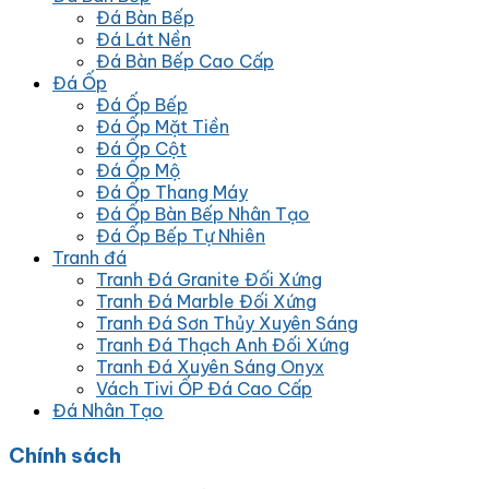
Đá Bàn Bếp
Đá Lát Nền
Đá Bàn Bếp Cao Cấp
Đá Ốp
Đá Ốp Bếp
Đá Ốp Mặt Tiền
Đá Ốp Cột
Đá Ốp Mộ
Đá Ốp Thang Máy
Đá Ốp Bàn Bếp Nhân Tạo
Đá Ốp Bếp Tự Nhiên
Tranh đá
Tranh Đá Granite Đối Xứng
Tranh Đá Marble Đối Xứng
Tranh Đá Sơn Thủy Xuyên Sáng
Tranh Đá Thạch Anh Đối Xứng
Tranh Đá Xuyên Sáng Onyx
Vách Tivi ỐP Đá Cao Cấp
Đá Nhân Tạo
Chính sách