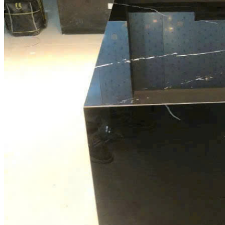
Tranh Đá Marble Đối Xứng
Tranh Đá Sơn Thủy Xuyên Sáng
Tranh Đá Thạch Anh Đối Xứng
Tranh Đá Xuyên Sáng Onyx
Vách Tivi ỐP Đá Cao Cấp
Đá Nhân Tạo
0
Giỏ hàng
Chưa có sản phẩm trong giỏ hàng.