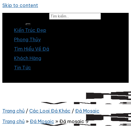
Skip to content
Tìm kiếm:
Kiến Trúc Đẹp
Phong Thủy
Tìm Hiểu Về Đá
Khách Hàng
Tin Tức
Trang chủ
/
Các Loại Đá Khác
/
Đá Mosaic
Trang chủ
»
Đá Mosaic
»
Đá mosaic 9