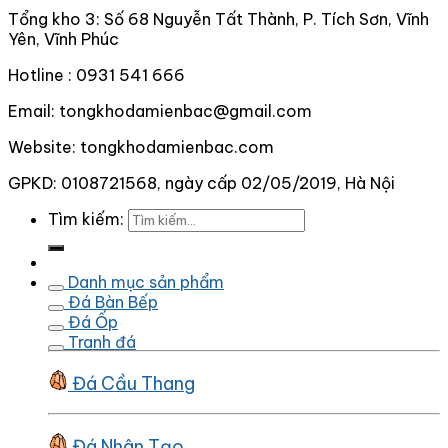
Tổng kho 3: Số 68 Nguyễn Tất Thành, P. Tích Sơn, Vĩnh
Yên, Vĩnh Phúc
Hotline : 0931 541 666
Email: tongkhodamienbac@gmail.com
Website: tongkhodamienbac.com
GPKD: 0108721568, ngày cấp 02/05/2019, Hà Nội
Tìm kiếm:
Danh mục sản phẩm
Đá Bàn Bếp
Đá Ốp
Tranh đá
Đá Cầu Thang
Đá Nhân Tạo