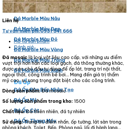
Đá Marble
Đá Marble Màu Kem
Đá Marble Màu Nâu
Liên hệ
Đá Marble Màu Đen
Tư vấn miến phí:0931 541 666
Đá Marble Màu Đỏ
Mô tả sản phẩm
Đánh giá
Đá Marble Màu Vàng
Đá mosaic
là loại vật liệu cao cấp, với những ưu điểm
Đá Marble Màu Trắng
vượt trội hơn hẳn các loại gạch, đá thông thường khác,
được các chủ đầu tư dùng để ốp lát, trang trí nội thất,
Đá Marble Màu Xanh
ngoại thất, công trình bể bơi… Mang đến giá trị thẩm
mỹ cao, sự sang trọng đặt biệt cho các công trình.
Đá Ốp
Đá Ốp Bàn Bếp Nhân Tạo​
Dòng sản phẩm:
Đá mosaic
Đá Ốp Mộ
Số lượng sản phẩm trong kho:
1500
Đá Ốp Cột
Chất liệu:
Đá thiên nhiên, đá tự nhiên
Đá Ốp Thang Máy
Sử dụng:
Trang trí, điểm nhấn, ốp tường, lát sàn trong
phòng khách, Tolet, Bếp, Phòng ngủ, lối đi hành lang…