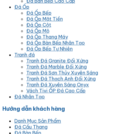
Đá Bàn Bếp Cao Cấp
Đá Ốp
Đá Ốp Bếp
Đá Ốp Mặt Tiền
Đá Ốp Cột
Đá Ốp Mộ
Đá Ốp Thang Máy
Đá Ốp Bàn Bếp Nhân Tạo
Đá Ốp Bếp Tự Nhiên
Tranh đá
Tranh Đá Granite Đối Xứng
Tranh Đá Marble Đối Xứng
Tranh Đá Sơn Thủy Xuyên Sáng
Tranh Đá Thạch Anh Đối Xứng
Tranh Đá Xuyên Sáng Onyx
Vách Tivi ỐP Đá Cao Cấp
Đá Nhân Tạo
Hướng dẫn khách hàng
Danh Mục Sản Phẩm
Đá Cầu Thang
Đá Bàn Bếp