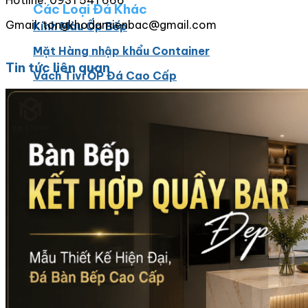
Hotline: 0931 541 666
Các Loại Đá Khác
Gmail: tongkhodamienbac@gmail.com
Kính Màu Ốp Bếp
Mặt Hàng nhập khẩu Container
Tin tức liên quan
Vách Tivi ỐP Đá Cao Cấp
Đá Mosaic
Đá Limestone
Đá Onyx
Hoa Văn Đá
Đá Ốp Mặt Tiền
Đá Quartz Alpilus
Đá Alpilus Brazil
Đá tự nhiên
Đá Thạch Anh