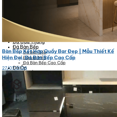
Đá Nhân Tạo
Đá Lát Nền
Đá Cầu Thang
Đá Cầu Thang
Đá Bàn Bếp
Bàn Bếp Kết Hợp Quầy Bar Đẹp | Mẫu Thiết Kế
Đá Bàn Bếp
Hiện Đại, Đá Bàn Bếp Cao Cấp
Đá Lát Nền
Đá Bàn Bếp Cao Cấp
Đá Ốp
27/07/2026
Đá Ốp Bếp
Đá Ốp Mặt Tiền
Đá Ốp Cột
Đá Ốp Mộ
Đá Ốp Thang Máy
Đá Ốp Bàn Bếp Nhân Tạo
Đá Ốp Bếp Tự Nhiên
Tranh đá
Tranh Đá Granite Đối Xứng