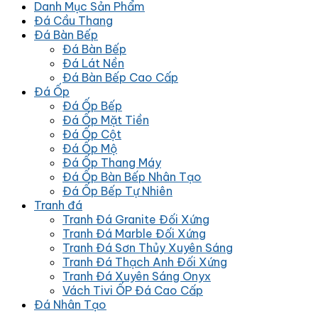
Danh Mục Sản Phẩm
Đá Cầu Thang
Đá Bàn Bếp
Đá Bàn Bếp
Đá Lát Nền
Đá Bàn Bếp Cao Cấp
Đá Ốp
Đá Ốp Bếp
Đá Ốp Mặt Tiền
Đá Ốp Cột
Đá Ốp Mộ
Đá Ốp Thang Máy
Đá Ốp Bàn Bếp Nhân Tạo
Đá Ốp Bếp Tự Nhiên
Tranh đá
Tranh Đá Granite Đối Xứng
Tranh Đá Marble Đối Xứng
Tranh Đá Sơn Thủy Xuyên Sáng
Tranh Đá Thạch Anh Đối Xứng
Tranh Đá Xuyên Sáng Onyx
Vách Tivi ỐP Đá Cao Cấp
Đá Nhân Tạo