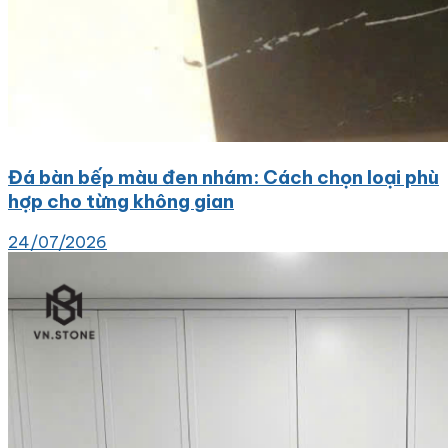
Đá bàn bếp màu đen nhám: Cách chọn loại phù
hợp cho từng không gian
24/07/2026