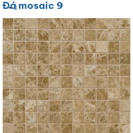
Đá mosaic 9
Danh Mục Sản Phẩm
Đá Granite
Đá Granite Màu Vàng
Đá Granite Màu Xám
Đá Granite Màu Đen
Đá Granite Màu Xanh
Đá Granite Màu Nâu
Đá Granite Màu Đỏ
Đá Travertine