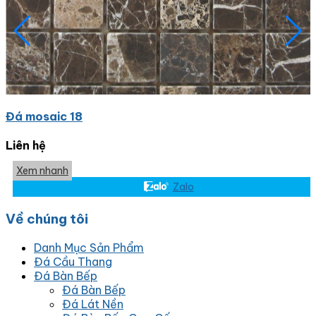
Đá mosaic 18
Liên hệ
Xem nhanh
Zalo
Về chúng tôi
Danh Mục Sản Phẩm
Đá Cầu Thang
Đá Bàn Bếp
Đá Bàn Bếp
Đá Lát Nền