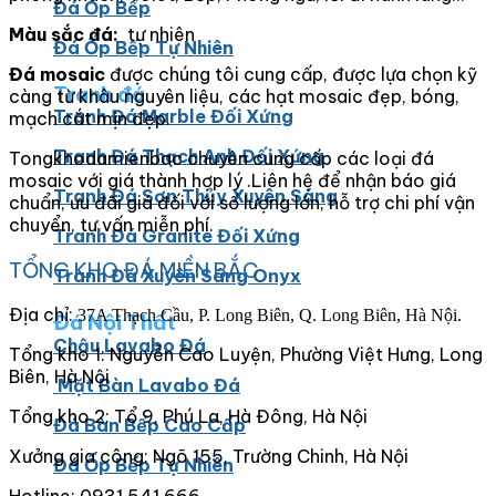
Đá Ốp Bếp
Màu sắc đá:
tự nhiên
Đá Ốp Bếp Tự Nhiên
Đá mosaic
được chúng tôi cung cấp, được lựa chọn kỹ
Tranh đá
càng từ khâu nguyên liệu, các hạt mosaic đẹp, bóng,
Tranh Đá Marble Đối Xứng
mạch cắt mịn đẹp.
Tranh Đá Thạch Anh Đối Xứng
Tongkhodamienbac chuyên cung cấp các loại đá
mosaic với giá thành hợp lý .Liên hệ để nhận báo giá
Tranh Đá Sơn Thủy Xuyên Sáng
chuẩn, ưu đãi giá đối với số lượng lớn, hỗ trợ chi phí vận
chuyển, tư vấn miễn phí.
Tranh Đá Granite Đối Xứng
TỔNG KHO ĐÁ MIỀN BẮC
Tranh Đá Xuyên Sáng Onyx
Địa chỉ:
37A Thạch Cầu, P. Long Biên, Q. Long Biên, Hà Nội.
Đá Nội Thất
Chậu Lavabo Đá
Tổng kho 1: Nguyễn Cao Luyện, Phường Việt Hưng, Long
Biên, Hà Nội
Mặt Bàn Lavabo Đá
Tổng kho 2: Tổ 9, Phú La, Hà Đông, Hà Nội
Đá Bàn Bếp Cao Cấp
Xưởng gia công: Ngõ 155, Trường Chinh, Hà Nội
Đá Ốp Bếp Tự Nhiên